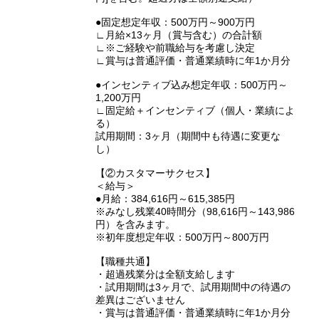
●固定想定年収：500万円～900万円
∟月給×13ヶ月（賞与含む）の合計額
∟※ご経験や前職給与を考慮し決定
∟賞与は普通評価・普通業績時に年1か月分
●インセンティブ込み想定年収：500万円～
1,200万円
∟固定給＋インセンティブ（個人・業績によ
る）
試用期間：3ヶ月（期間中も待遇に変更な
し）
【②カスタマーサクセス】
＜給与＞
●月給：384,616円～615,385円
※みなし残業40時間分（98,616円～143,986
円）を含みます。
※初年度想定年収：500万円～800万円
【職種共通】
・超過残業分は全額支給します
・試用期間は3ヶ月で、試用期間中の待遇の
差異はございません
・賞与は普通評価・普通業績時に年1か月分