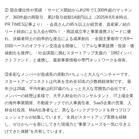
② 競合優位性や実績 ・サービス開始から約2年で1,300件超のマッチン
グ、360件超の商取引、累計取引総額14億円以上（2025年8月末時点、
PR TIMES記事より） ・会員さんの95％以上が経営者、資産家／紹介
リード経由による入会が80%！ ・商談成立率と事業連携スピードに優
れ、決裁者同士の効率的な接点による成果創出 ・全国主要都市で月8〜
10回ペースのオフライン交流会を開催し、リアルな事業提携・投資・価
値創出を後押し ・社会課題に挑むスタートアップ支援の「1982インパ
クトファンド」と連携し、最新事業情報や専門ネットワークを保有。
③多彩なメンバーが急成長の原動力×ちょっと大人なベンチャーです。
スタートアップコネクトは代表を含め全10名の少数精鋭体制です。 最
年少は28歳、平均年齢は約37歳のちょっと大人な雰囲気の会社です。
メンバーの経歴は多様で、大手人材会社のコンサルタント、IT上場企業
の海外事業開発、不動産テックでの人事責任者、SaaS企業の営業、人
材会社役員、M&A出身者など、異なるバックグラウンドを持つプロフ
ェッショナルが結集しています。 全員がスタートアップ実務を経験
し、ゼロから一を形にしてきた現場力と“事業フェーズを一気に引き上
げてきた体験”を共有しています。