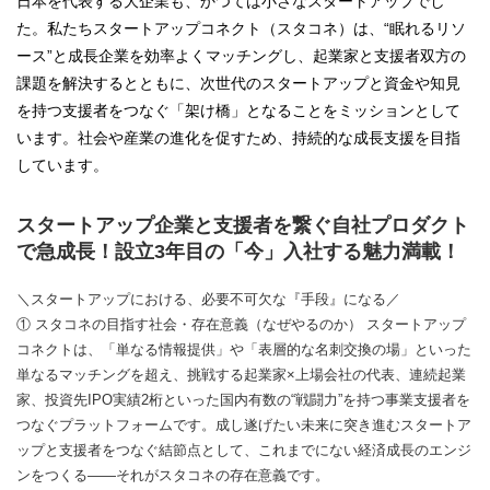
日本を代表する大企業も、かつては小さなスタートアップでし
た。私たちスタートアップコネクト（スタコネ）は、“眠れるリソ
ース”と成長企業を効率よくマッチングし、起業家と支援者双方の
課題を解決するとともに、次世代のスタートアップと資金や知見
を持つ支援者をつなぐ「架け橋」となることをミッションとして
います。社会や産業の進化を促すため、持続的な成長支援を目指
しています。
スタートアップ企業と支援者を繋ぐ自社プロダクト
で急成長！設立3年目の「今」入社する魅力満載！
＼スタートアップにおける、必要不可欠な『手段』になる／
① スタコネの目指す社会・存在意義（なぜやるのか） スタートアップ
コネクトは、「単なる情報提供」や「表層的な名刺交換の場」といった
単なるマッチングを超え、挑戦する起業家×上場会社の代表、連続起業
家、投資先IPO実績2桁といった国内有数の“戦闘力”を持つ事業支援者を
つなぐプラットフォームです。成し遂げたい未来に突き進むスタートア
ップと支援者をつなぐ結節点として、これまでにない経済成長のエンジ
ンをつくる――それがスタコネの存在意義です。