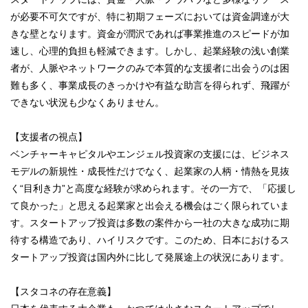
が必要不可欠ですが、特に初期フェーズにおいては資金調達が大
きな壁となります。資金が潤沢であれば事業推進のスピードが加
速し、心理的負担も軽減できます。しかし、起業経験の浅い創業
者が、人脈やネットワークのみで本質的な支援者に出会うのは困
難も多く、事業成長のきっかけや有益な助言を得られず、飛躍が
できない状況も少なくありません。
【支援者の視点】
ベンチャーキャピタルやエンジェル投資家の支援には、ビジネス
モデルの新規性・成長性だけでなく、起業家の人柄・情熱を見抜
く“目利き力”と高度な経験が求められます。その一方で、「応援し
て良かった」と思える起業家と出会える機会はごく限られていま
す。スタートアップ投資は多数の案件から一社の大きな成功に期
待する構造であり、ハイリスクです。このため、日本におけるス
タートアップ投資は国内外に比して発展途上の状況にあります。
【スタコネの存在意義】