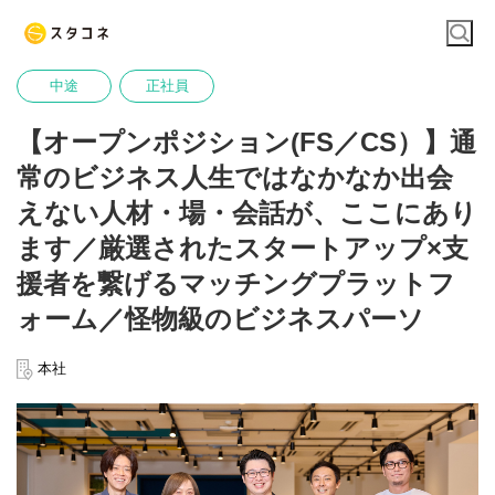
中途
正社員
【オープンポジション(FS／CS）】通
常のビジネス人生ではなかなか出会
えない人材・場・会話が、ここにあり
ます／厳選されたスタートアップ×支
援者を繋げるマッチングプラットフ
ォーム／怪物級のビジネスパーソ
本社