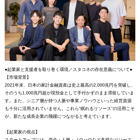
●起業家と支援者を取り巻く環境／スタコネの存在意義について●
【市場背景】
2021年末、日本の家計金融資産は史上最高の2,000兆円を突破し、
そのうち1,000兆円超が現預金として手付かずのまま滞留していま
す。また、シニア層が持つ人脈や事業ノウハウといった経営資源
も十分に活用されていません。これら“眠れるリソース”の活用こそ
が、新たな成長企業の飛躍につながると考えています。
【起業家の視点】
スタートアップには、資金・人脈・ノウハウなど多様なリソース