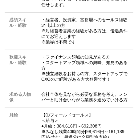
任せします。
必須スキ
・経営者、投資家、富裕層へのセールス経験
ル・経験
3年以上の方
※対経営者営業の経験がある方は、優遇条件
にてお迎えします
※業界は不問です
歓迎スキ
・ファイナンス領域の知見がある方
ル・経験
・スタートアップ領域への興味、知見のある
方
※独立経験をお持ちの方、スタートアップで
CXOのご経験がある方大歓迎です！
求める人物
会社全体を見ながら必要な業務を考え、メン
像
バーと助け合いながら業務を進めていける方
月給
【①フィールドセールス】
＜給与＞
●月給：384,616円～692,308円
※みなし残業40時間分[98,616円～161,189
円]を含む。超過分は全額別途支給）