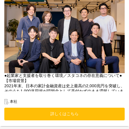
【スタコネの存在意義】
日本を代表する大企業も、かつては小さなスタートアップでし
た。私たちスタートアップコネクト（スタコネ）は、“眠れるリソ
ース”と成長企業を効率よくマッチングし、起業家と支援者双方の
課題を解決するとともに、次世代のスタートアップと資金や知見
を持つ支援者をつなぐ「架け橋」となることをミッションとして
います。社会や産業の進化を促すため、持続的な成長支援を目指
しています。
●起業家と支援者を取り巻く環境／スタコネの存在意義について●
【市場背景】
2021年末、日本の家計金融資産は史上最高の2,000兆円を突破し、
そのうち1,000兆円超が現預金として手付かずのまま滞留していま
す。また、シニア層が持つ人脈や事業ノウハウといった経営資源
も十分に活用されていません。これら“眠れるリソース”の活用こそ
本社
が、新たな成長企業の飛躍につながると考えています。
詳しくはこちら
【起業家の視点】
スタートアップには、資金・人脈・ノウハウなど多様なリソース
が必要不可欠ですが、特に初期フェーズにおいては資金調達が大