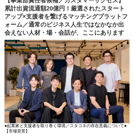
【事業部責任者候補／カスタマーサクセス】
累計出資流通額20億円！厳選されたスタート
ディレクション・クリエイティブ領域を専門とするポジションを
カスタマーサクセスチーム内に新設し、生産性向上と専門性の強
アップ×支援者を繋げるマッチングプラットフ
化を目指します。
ォーム／通常のビジネス人生ではなかなか出
自社プロダクトとしての「スタコネプラットフォーム」に実装中
会えない人材・場・会話が、ここにあります
機能は「①スタートアップ、会員同士のマッチング②コミュニテ
ィ・イベント主催管理③事業マッチング」の3つ。現在進行形で
4~6つ目の機能も開発しており、コンテンツだけでなく、自社プロ
ダクトの開発プロジェクトにもディレクターとして積極的に関わ
っていただける状態です。
●カスタマーサクセスチームについて
チーム人数は4名（46歳・40歳・33歳・28歳）
「会員さんの近況」や「効果的な提案方法」、「イベントを盛り
上げるコツ」など、ノウハウや知見を積極的に共有し合うカルチ
ャーが根付いています。
フロントの顧客対応は既存の4名が担当し、今回募集するポジショ
ンでは、企画やディレクションといった“バックミドル”領域をお任
せします。
●起業家と支援者を取り巻く環境／スタコネの存在意義について●
【市場背景】