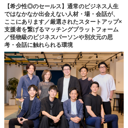
できない状況も少なくありません。
【希少性◎のセールス】通常のビジネス人生
ではなかなか出会えない人材・場・会話が、
【支援者の視点】
ベンチャーキャピタルやエンジェル投資家の支援には、ビジネス
ここにあります／厳選されたスタートアップ×
モデルの新規性・成長性だけでなく、起業家の人柄・情熱を見抜
支援者を繋げるマッチングプラットフォーム
く“目利き力”と高度な経験が求められます。その一方で、「応援し
て良かった」と思える起業家と出会える機会はごく限られていま
／怪物級のビジネスパーソンや別次元の思
す。スタートアップ投資は多数の案件から一社の大きな成功に期
考・会話に触れられる環境
待する構造であり、ハイリスクです。このため、日本におけるス
タートアップ投資は国内外に比して発展途上の状況にあります。
【スタコネの存在意義】
日本を代表する大企業も、かつては小さなスタートアップでし
た。私たちスタートアップコネクト（スタコネ）は、“眠れるリソ
ース”と成長企業を効率よくマッチングし、起業家と支援者双方の
課題を解決するとともに、次世代のスタートアップと資金や知見
を持つ支援者をつなぐ「架け橋」となることをミッションとして
います。社会や産業の進化を促すため、持続的な成長支援を目指
しています。