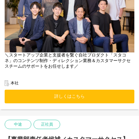
＼スタートアップ企業と支援者を繋ぐ自社プロダクト「スタコ
ネ」のコンテンツ制作・ディレクション業務＆カスタマーサクセ
スチームのサポートをお任せします／
●募集の背景
「スタートアップの持続的な経緯を支援する」をミッションに、
本社
会員制プラットフォーム「スタコネ」を運営しています。
スタートアップ企業や事業投資家の皆さまに対し、「ヒト・モ
詳しくはこちら
ノ・カネ・情報」といった経営課題を解決する多彩なサービスを
提供し、急成長をしています。
事業拡大に伴い、これまでカスタマーサクセスチームが兼務して
いたプロダクト企画や、会員向けコンテンツの制作・ディレクシ
中途
正社員
ョン業務が大幅に増加中。例えば、LINE公式アカウント「Lステッ
プ」を活用したイベント告知、会員限定記事や事例紹介、バナー
制作など。