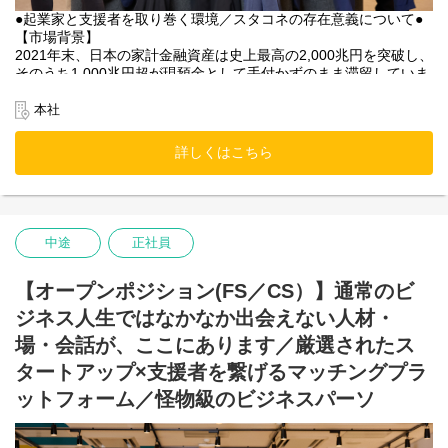
●起業家と支援者を取り巻く環境／スタコネの存在意義について●
【市場背景】
2021年末、日本の家計金融資産は史上最高の2,000兆円を突破し、
そのうち1,000兆円超が現預金として手付かずのまま滞留していま
す。また、シニア層が持つ人脈や事業ノウハウといった経営資源
も十分に活用されていません。これら“眠れるリソース”の活用こそ
本社
が、新たな成長企業の飛躍につながると考えています。
詳しくはこちら
【起業家の視点】
スタートアップには、資金・人脈・ノウハウなど多様なリソース
が必要不可欠ですが、特に初期フェーズにおいては資金調達が大
きな壁となります。資金が潤沢であれば事業推進のスピードが加
速し、心理的負担も軽減できます。しかし、起業経験の浅い創業
中途
正社員
者が、人脈やネットワークのみで本質的な支援者に出会うのは困
難も多く、事業成長のきっかけや有益な助言を得られず、飛躍が
できない状況も少なくありません。
【オープンポジション(FS／CS）】通常のビ
ジネス人生ではなかなか出会えない人材・
【支援者の視点】
ベンチャーキャピタルやエンジェル投資家の支援には、ビジネス
場・会話が、ここにあります／厳選されたス
モデルの新規性・成長性だけでなく、起業家の人柄・情熱を見抜
タートアップ×支援者を繋げるマッチングプラ
く“目利き力”と高度な経験が求められます。その一方で、「応援し
て良かった」と思える起業家と出会える機会はごく限られていま
ットフォーム／怪物級のビジネスパーソ
す。スタートアップ投資は多数の案件から一社の大きな成功に期
待する構造であり、ハイリスクです。このため、日本におけるス
タートアップ投資は国内外に比して発展途上の状況にあります。