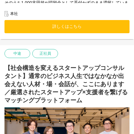
そのうち1,000兆円超が現預金として手付かずのまま滞留していま
す。また、シニア層が持つ人脈や事業ノウハウといった経営資源
も十分に活用されていません。これら“眠れるリソース”の活用こそ
本社
が、新たな成長企業の飛躍につながると考えています。
詳しくはこちら
【起業家の視点】
スタートアップには、資金・人脈・ノウハウなど多様なリソース
が必要不可欠ですが、特に初期フェーズにおいては資金調達が大
きな壁となります。資金が潤沢であれば事業推進のスピードが加
速し、心理的負担も軽減できます。しかし、起業経験の浅い創業
中途
正社員
者が、人脈やネットワークのみで本質的な支援者に出会うのは困
難も多く、事業成長のきっかけや有益な助言を得られず、飛躍が
できない状況も少なくありません。
【社会構造を変えるスタートアップコンサル
タント】通常のビジネス人生ではなかなか出
【支援者の視点】
ベンチャーキャピタルやエンジェル投資家の支援には、ビジネス
会えない人材・場・会話が、ここにあります
モデルの新規性・成長性だけでなく、起業家の人柄・情熱を見抜
／厳選されたスタートアップ×支援者を繋げる
く“目利き力”と高度な経験が求められます。その一方で、「応援し
て良かった」と思える起業家と出会える機会はごく限られていま
マッチングプラットフォーム
す。スタートアップ投資は多数の案件から一社の大きな成功に期
待する構造であり、ハイリスクです。このため、日本におけるス
タートアップ投資は国内外に比して発展途上の状況にあります。
【スタコネの存在意義】
日本を代表する大企業も、かつては小さなスタートアップでし