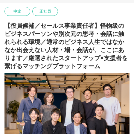
きな壁となります。資金が潤沢であれば事業推進のスピードが加
速し、心理的負担も軽減できます。しかし、起業経験の浅い創業
中途
正社員
者が、人脈やネットワークのみで本質的な支援者に出会うのは困
難も多く、事業成長のきっかけや有益な助言を得られず、飛躍が
できない状況も少なくありません。
【役員候補／セールス事業責任者】怪物級の
ビジネスパーソンや別次元の思考・会話に触
【支援者の視点】
ベンチャーキャピタルやエンジェル投資家の支援には、ビジネス
れられる環境／通常のビジネス人生ではなか
モデルの新規性・成長性だけでなく、起業家の人柄・情熱を見抜
なか出会えない人材・場・会話が、ここにあ
く“目利き力”と高度な経験が求められます。その一方で、「応援し
て良かった」と思える起業家と出会える機会はごく限られていま
ります／厳選されたスタートアップ×支援者を
す。スタートアップ投資は多数の案件から一社の大きな成功に期
繋げるマッチングプラットフォーム
待する構造であり、ハイリスクです。このため、日本におけるス
タートアップ投資は国内外に比して発展途上の状況にあります。
【スタコネの存在意義】
日本を代表する大企業も、かつては小さなスタートアップでし
た。私たちスタートアップコネクト（スタコネ）は、“眠れるリソ
ース”と成長企業を効率よくマッチングし、起業家と支援者双方の
課題を解決するとともに、次世代のスタートアップと資金や知見
を持つ支援者をつなぐ「架け橋」となることをミッションとして
います。社会や産業の進化を促すため、持続的な成長支援を目指
しています。