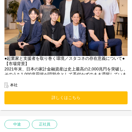
た。私たちスタートアップコネクト（スタコネ）は、“眠れるリソ
ース”と成長企業を効率よくマッチングし、起業家と支援者双方の
課題を解決するとともに、次世代のスタートアップと資金や知見
を持つ支援者をつなぐ「架け橋」となることをミッションとして
います。社会や産業の進化を促すため、持続的な成長支援を目指
しています。
●起業家と支援者を取り巻く環境／スタコネの存在意義について●
【市場背景】
2021年末、日本の家計金融資産は史上最高の2,000兆円を突破し、
そのうち1,000兆円超が現預金として手付かずのまま滞留していま
す。また、シニア層が持つ人脈や事業ノウハウといった経営資源
も十分に活用されていません。これら“眠れるリソース”の活用こそ
本社
が、新たな成長企業の飛躍につながると考えています。
詳しくはこちら
【起業家の視点】
スタートアップには、資金・人脈・ノウハウなど多様なリソース
が必要不可欠ですが、特に初期フェーズにおいては資金調達が大
きな壁となります。資金が潤沢であれば事業推進のスピードが加
速し、心理的負担も軽減できます。しかし、起業経験の浅い創業
中途
正社員
者が、人脈やネットワークのみで本質的な支援者に出会うのは困
難も多く、事業成長のきっかけや有益な助言を得られず、飛躍が