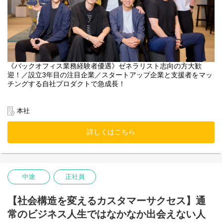
日本を代表する大企業も、かつては小さなスタートアップでし
た。私たちスタートアップコネクト（スタコネ）は、“眠れるリソ
ース”と成長企業を効率よくマッチングし、起業家と支援者双方の
課題を解決するとともに、次世代のスタートアップと資金や知見
を持つ支援者をつなぐ「架け橋」となることをミッションとして
います。社会や産業の進化を促すため、持続的な成長支援を目指
しています。
《バックオフィス業務経験者優遇》ゼネラリスト志向の方大歓
迎！／設立3年目の注目企業／スタートアップ企業と支援者をマッ
チングする自社プロダクトで急成長！
本社
詳しくはこちら
中途
正社員
【社会構造を変えるカスタマーサクセス】通
常のビジネス人生ではなかなか出会えない人