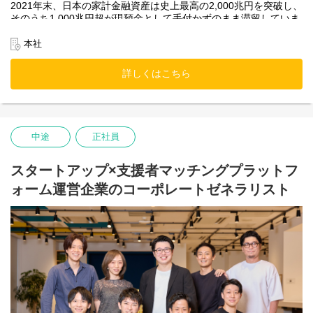
2021年末、日本の家計金融資産は史上最高の2,000兆円を突破し、
そのうち1,000兆円超が現預金として手付かずのまま滞留していま
す。また、シニア層が持つ人脈や事業ノウハウといった経営資源
も十分に活用されていません。これら“眠れるリソース”の活用こそ
本社
が、新たな成長企業の飛躍につながると考えています。
詳しくはこちら
【起業家の視点】
スタートアップには、資金・人脈・ノウハウなど多様なリソース
が必要不可欠ですが、特に初期フェーズにおいては資金調達が大
きな壁となります。資金が潤沢であれば事業推進のスピードが加
速し、心理的負担も軽減できます。しかし、起業経験の浅い創業
中途
正社員
者が、人脈やネットワークのみで本質的な支援者に出会うのは困
難も多く、事業成長のきっかけや有益な助言を得られず、飛躍が
できない状況も少なくありません。
スタートアップ×支援者マッチングプラットフ
ォーム運営企業のコーポレートゼネラリスト
【支援者の視点】
ベンチャーキャピタルやエンジェル投資家の支援には、ビジネス
モデルの新規性・成長性だけでなく、起業家の人柄・情熱を見抜
く“目利き力”と高度な経験が求められます。その一方で、「応援し
て良かった」と思える起業家と出会える機会はごく限られていま
す。スタートアップ投資は多数の案件から一社の大きな成功に期
待する構造であり、ハイリスクです。このため、日本におけるス
タートアップ投資は国内外に比して発展途上の状況にあります。
【スタコネの存在意義】