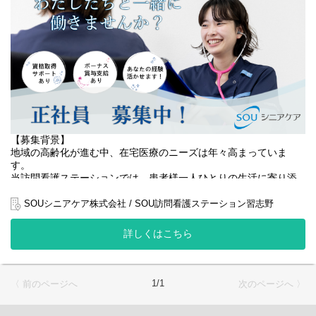
ーションもそのニーズに応えるべく事業拡大を進めています。
主な業務内容
・身体機能・生活動作の評価
・個別リハビリプログラムの立案・実施
・日常生活動作（ADL）・生活関連動作（IADL）の訓練
・福祉用具の選定・環境調整の助言
・嚥下訓練・言語訓練（STの場合）
・訪問記録の作成
・医師、看護師、ケアマネジャーなど関係機関との連携
利用者様一人ひとりの生活背景に合わせたリハビリを行い、在宅
【募集背景】
での生活が継続できるよう支援します。
地域の高齢化が進む中、在宅医療のニーズは年々高まっていま
将来的には、チームの中核として管理職や専門職へのキャリアア
す。
ップも可能です。
当訪問看護ステーションでは、患者様一人ひとりの生活に寄り添
い、住み慣れたご自宅で安心して療養生活を続けられるよう、質
【仕事内容（訪問リハビリ職）】
の高い看護サービスの提供に努めています。
SOUシニアケア株式会社 / SOU訪問看護ステーション習志野
■ 身体機能・生活動作の評価
筋力、可動域、バランス、歩行、嚥下機能などを評価し、課題を
おかげさまでご依頼も増加しており、事業拡大に伴い、より手厚
詳しくはこちら
明確にします。
いケアを実現するために正社員の看護師を増員することになりま
した。
■ 個別リハビリの実施
患者様の増加に対応し、一人ひとりに寄り添ったきめ細やかなケ
利用者様の状態に合わせて、機能訓練・動作訓練・自主トレ指導
アを届けるため、看護師チームの強化が急務となっています。
1/1
〈 前のページへ
次のページへ 〉
などを行います。
地域医療に貢献したい方、在宅看護を通して患者様の生活を支え
■ 日常生活の支援・指導
たい方のご応募をお待ちしています。