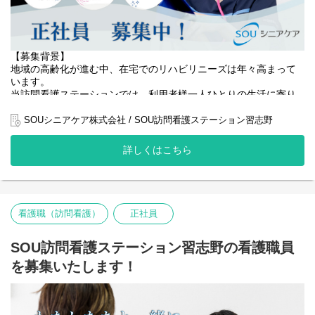
【募集背景】
地域の高齢化が進む中、在宅でのリハビリニーズは年々高まって
います。
当訪問看護ステーションでは、利用者様一人ひとりの生活に寄り
添い、住み慣れたご自宅で安心して生活を続けられるよう、質の
高い訪問リハビリサービスの提供に努めています。
SOUシニアケア株式会社 / SOU訪問看護ステーション習志野
おかげさまでご依頼も増加しており、事業拡大に伴い、より手厚
詳しくはこちら
い支援を実現するためにリハビリ職（PT・OT・ST）を増員する
ことになりました。
利用者様の増加に対応し、一人ひとりに合わせたリハビリを提供
するため、リハビリチームの強化が急務となっています。
看護職（訪問看護）
正社員
地域に貢献したい方、在宅リハビリを通して利用者様の生活を支
えたい方のご応募をお待ちしています。
SOU訪問看護ステーション習志野の看護職員
【役割】
を募集いたします！
地域に根差した訪問看護ステーションにおいて、理学療法士・作
業療法士・言語聴覚士として、利用者様の在宅生活を支えるリハ
ビリ業務を担当していただきます。
高齢化が進む中、在宅でのリハビリ需要は増加しており、当ステ