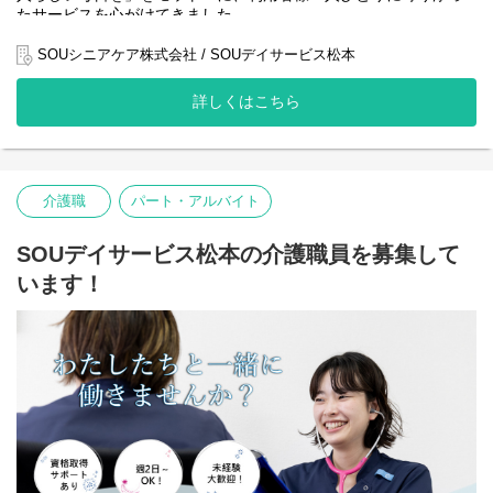
・訪問看護の現場で経験を積みたい方
たサービスを心がけてきました。
・自身の成長を実感したい方
・地域に貢献できる仕事がしたい方
おかげさまで地域の方々からの信頼も厚く、利用者様の数も増加
SOUシニアケア株式会社 / SOUデイサービス松本
・助け合える仲間と働きたい方
傾向にあります。
詳しくはこちら
このたび、より質の高いケアを提供し、一人でも多くの高齢者の
方々の生活の質の向上に貢献するため、介護職員を募集すること
となりました。
・利用者様増加に伴う負担軽減
介護職
パート・アルバイト
・きめ細やかなサービス体制の強化
・地域社会へのさらなる貢献
SOUデイサービス松本の介護職員を募集して
こうした目的から人員体制の強化を進めています。
います！
私たちと一緒に、高齢者の方々の笑顔あふれる毎日を創りません
か？?
【役割】
あなたには、デイサービスでの介護業務全般をお任せします。
・食事・入浴・排泄介助などの身体介護
・レクリエーションや趣味活動の支援
・個別支援計画の作成・実施
・介護記録の記入、ご家族との連携
・チームでの協力体制のもと、温かいケアの提供