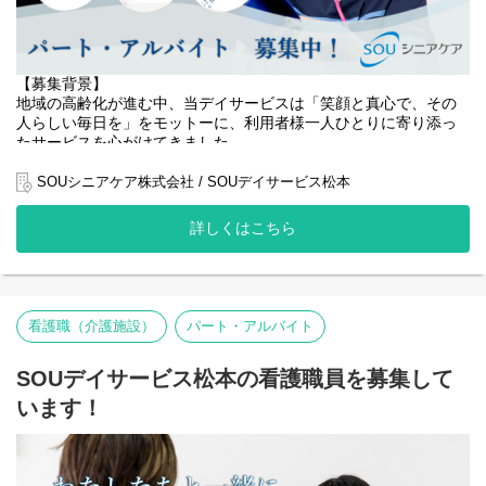
経験が浅い方でも大丈夫！
先輩スタッフが丁寧に指導いたしますのでご安心ください。
【具体的な仕事内容】
【募集背景】
地域の高齢化が進む中、当デイサービスは「笑顔と真心で、その
・利用者様の日常生活の介助（食事・入浴・排泄など）
人らしい毎日を」をモットーに、利用者様一人ひとりに寄り添っ
・レクリエーションやイベントの企画・実施
たサービスを心がけてきました。
・ 利用者様の送迎業務（運転または添乗）
・ケアプランに基づく個別支援の実施
おかげさまで地域の方々からの信頼も厚く、利用者様の数も増加
SOUシニアケア株式会社 / SOUデイサービス松本
・記録業務（介護記録、申し送りなど）
傾向にあります。
・ご家族との連絡・調整
詳しくはこちら
・施設内外の清掃、整理整頓
このたび、より質の高いケアを提供し、一人でも多くの高齢者の
方々の生活の質の向上に貢献するため、介護職員を募集すること
となりました。
・利用者様増加に伴う負担軽減
看護職（介護施設）
パート・アルバイト
・きめ細やかなサービス体制の強化
・地域社会へのさらなる貢献
SOUデイサービス松本の看護職員を募集して
こうした目的から人員体制の強化を進めています。
います！
私たちと一緒に、高齢者の方々の笑顔あふれる毎日を創りません
か？?
【役割】
あなたには、デイサービスでの介護業務全般をお任せします。