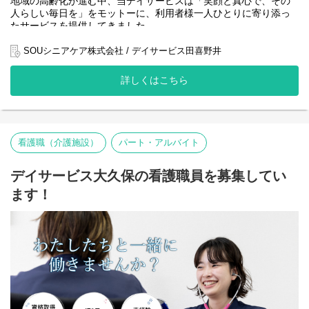
地域の高齢化が進む中、当デイサービスは「笑顔と真心で、その
ブランクのある方やデイサービス未経験の方も、先輩スタッフが
人らしい毎日を」をモットーに、利用者様一人ひとりに寄り添っ
丁寧にサポートします。
たサービスを提供してきました。
【具体的な仕事内容】
おかげさまで地域の皆様からの信頼も厚く、利用者様のご利用数
SOUシニアケア株式会社 / デイサービス田喜野井
・利用者様の健康チェック（バイタル測定、問診、観察）
は増加傾向にあります。
・服薬管理、医療処置（創傷処置、軟膏塗布、応急対応など）
詳しくはこちら
・機能訓練の実施・評価
より安全で質の高いケアを提供し、利用者様の健康維持・生活の
・体調急変時の初期対応、医療機関との連携
質向上に貢献するため、このたび員募集 を行うこととなりまし
・介護職員と協力した日常生活支援（見守り・安全確保）
た。
・介護記録・看護記録の作成、申し送り
・ご家族への健康状況の説明・相談対応
・利用者様増加に伴う医療的ケア体制の強化
看護職（介護施設）
パート・アルバイト
・施設内の衛生管理、感染対策の実施
・健康管理・リスク管理の質向上
・地域の高齢者支援へのさらなる貢献
デイサービス大久保の看護職員を募集してい
こうした目的から、看護体制の強化を進めています。
ます！
私たちと一緒に、利用者様の「安心」と「笑顔」を支えるケアを
届けませんか。
【役割】
あなたには、デイサービスにおける 看護業務全般 をお任せしま
す。
・バイタルチェック・健康観察
・服薬管理・医療的ケア（応急処置、医師の指示に基づく対応な
ど）