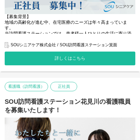
【募集背景】
地域の高齢化が進む中、在宅医療のニーズは年々高まっていま
す。
当訪問看護ステーションでは、患者様一人ひとりの生活に寄り添
い、住み慣れたご自宅で安心して療養生活を続けられるよう、質
の高い看護サービスの提供に努めています。
SOUシニアケア株式会社 / SOU訪問看護ステーション箕面
おかげさまでご依頼も増加しており、事業拡大に伴い、より手厚
詳しくはこちら
いケアを実現するために正社員の看護師を増員することになりま
した。
患者様の増加に対応し、一人ひとりに寄り添ったきめ細やかなケ
アを届けるため、看護師チームの強化が急務となっています。
看護職（訪問看護）
正社員
地域医療に貢献したい方、在宅看護を通して患者様の生活を支え
たい方のご応募をお待ちしています。
SOU訪問看護ステーション花見川の看護職員
【役割】
を募集いたします！
地域に根差した訪問看護ステーションにおいて、正看護師として
患者様の在宅療養を支える業務を担当していただきます。
高齢化が進む中、在宅医療の需要は増加しており、当ステーショ
ンもそのニーズに応えるべく事業拡大を進めています。
主な業務内容