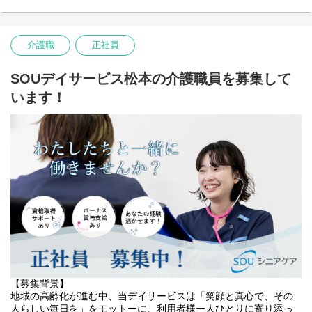
点滴、注射、カテーテル管理、褥瘡ケアなど、医師の指示に基づ
ととなりました。
く処置を実施します。
・利用者様増加に伴う負担軽減
介護職
正社員
■ 日常生活の支援・指導
・きめ細やかなサービス体制の強化
爪切り、服薬管理、入浴・排泄介助など、自立支援につながるケ
・地域社会へのさらなる貢献
アを提供します。
SOUデイサービス松本の介護職員を募集して
こうした目的から人員体制の強化を進めています。
います！
■ リハビリテーションの補助
私たちと一緒に、高齢者の方々の笑顔あふれる毎日を創りません
理学療法士・作業療法士と連携し、基本的なリハビリの補助を行
か？?
います。
【役割】
■ ご家族への支援・相談対応
あなたには、デイサービスでの送迎業務をお任せします。
介助方法の説明や心理的サポート、相談対応を行います。
・ 利用者様の送迎業務（運転）
■ 多職種との連携
経験が浅い方でも大丈夫！
ケアマネジャー、医師などと連携し、包括的な在宅ケアを提供し
先輩スタッフが丁寧に指導いたしますのでご安心ください。
ます。
サービス担当者会議にも参加していただきます。
【求める人物像】
当ステーションでは、ストレスやハラスメントのない、あたたか
い職場づくりを大切にしています。
そのため、明るく元気で協調性のある方を歓迎します。
【募集背景】
地域の高齢化が進む中、当デイサービスは「笑顔と真心で、その
■ 以下のような方に向いています
人らしい毎日を」をモットーに、利用者様一人ひとりに寄り添っ