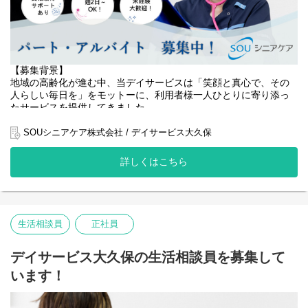
・体調不良時の判断・対応
・機能訓練の実施・記録
・介護職員との連携による安全なケア提供
・ご家族・関係機関との情報共有
介護職員と協力しながら、利用者様の健康面を支える重要なポジ
【募集背景】
ションです。
地域の高齢化が進む中、当デイサービスは「笑顔と真心で、その
ブランクのある方やデイサービス未経験の方も、先輩スタッフが
人らしい毎日を」をモットーに、利用者様一人ひとりに寄り添っ
丁寧にサポートします。
たサービスを提供してきました。
【具体的な仕事内容】
おかげさまで地域の皆様からの信頼も厚く、利用者様のご利用数
SOUシニアケア株式会社 / デイサービス大久保
・利用者様の健康チェック（バイタル測定、問診、観察）
は増加傾向にあります。
・服薬管理、医療処置（創傷処置、軟膏塗布、応急対応など）
詳しくはこちら
・機能訓練の実施・評価
より安全で質の高いケアを提供し、利用者様の健康維持・生活の
・体調急変時の初期対応、医療機関との連携
質向上に貢献するため、このたび員募集 を行うこととなりまし
・介護職員と協力した日常生活支援（見守り・安全確保）
た。
・介護記録・看護記録の作成、申し送り
・ご家族への健康状況の説明・相談対応
・利用者様増加に伴う医療的ケア体制の強化
生活相談員
正社員
・施設内の衛生管理、感染対策の実施
・健康管理・リスク管理の質向上
・地域の高齢者支援へのさらなる貢献
デイサービス大久保の生活相談員を募集して
こうした目的から、看護体制の強化を進めています。
います！
私たちと一緒に、利用者様の「安心」と「笑顔」を支えるケアを
届けませんか。