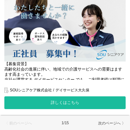
【役割】
あなたには、デイサービスにおける 看護業務全般 をお任せしま
す。
・バイタルチェック・健康観察
・服薬管理・医療的ケア（応急処置、医師の指示に基づく対応な
ど）
・体調不良時の判断・対応
・機能訓練の実施・記録
・介護職員との連携による安全なケア提供
・ご家族・関係機関との情報共有
介護職員と協力しながら、利用者様の健康面を支える重要なポジ
【募集背景】
ションです。
高齢化社会の進展に伴い、地域での介護サービスへの需要はます
ブランクのある方やデイサービス未経験の方も、先輩スタッフが
ます高まっています。
丁寧にサポートします。
当社が運営する デイサービスセンター でも、ご利用者様は順調に
増加しており、
【具体的な仕事内容】
「安心して座って過ごせる居場所づくり」の強化が急務となって
SOUシニアケア株式会社 / デイサービス大久保
・利用者様の健康チェック（バイタル測定、問診、観察）
います。
・服薬管理、医療処置（創傷処置、軟膏塗布、応急対応など）
詳しくはこちら
・機能訓練の実施・評価
私たちは、ご利用者様一人ひとりの生活を支え、ご家族にも安心
・体調急変時の初期対応、医療機関との連携
していただけるよう、
・介護職員と協力した日常生活支援（見守り・安全確保）
椅子に座って過ごす時間を大切にしながら、きめ細やかなケアと
・介護記録・看護記録の作成、申し送り
温かいサポートを心がけています。
1/15
〈 前のページへ
次のページへ 〉
・ご家族への健康状況の説明・相談対応
・施設内の衛生管理、感染対策の実施