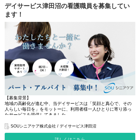
デイサービス津田沼の看護職員を募集してい
こうした目的から、看護体制の強化を進めています。
ます！
私たちと一緒に、利用者様の「安心」と「笑顔」を支えるケアを
届けませんか。
【役割】
あなたには、デイサービスにおける 看護業務全般 をお任せしま
す。
・バイタルチェック・健康観察
・服薬管理・医療的ケア（応急処置、医師の指示に基づく対応な
ど）
・体調不良時の判断・対応
・機能訓練の実施・記録
・介護職員との連携による安全なケア提供
・ご家族・関係機関との情報共有
介護職員と協力しながら、利用者様の健康面を支える重要なポジ
【募集背景】
ションです。
地域の高齢化が進む中、当デイサービスは「笑顔と真心で、その
ブランクのある方やデイサービス未経験の方も、先輩スタッフが
人らしい毎日を」をモットーに、利用者様一人ひとりに寄り添っ
丁寧にサポートします。
たサービスを提供してきました。
【具体的な仕事内容】
おかげさまで地域の皆様からの信頼も厚く、利用者様のご利用数
SOUシニアケア株式会社 / デイサービス津田沼
・利用者様の健康チェック（バイタル測定、問診、観察）
は増加傾向にあります。
・服薬管理、医療処置（創傷処置、軟膏塗布、応急対応など）
詳しくはこちら