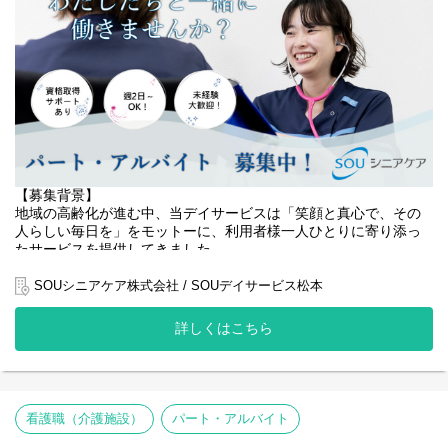
・食事・入浴・排泄介助などの身体介護
・レクリエーションや趣味活動の支援
・個別支援計画の作成・実施
・介護記録の記入、ご家族との連携
・チームでの協力体制のもと、温かいケアの提供
経験が浅い方でも大丈夫！
先輩スタッフが丁寧に指導いたしますのでご安心ください。
【具体的な仕事内容】
【募集背景】
地域の高齢化が進む中、当デイサービスは「笑顔と真心で、その
・利用者様の日常生活の介助（食事・入浴・排泄など）
人らしい毎日を」をモットーに、利用者様一人ひとりに寄り添っ
・レクリエーションやイベントの企画・実施
たサービスを提供してきました。
・ 利用者様の送迎業務（運転または添乗）
・ケアプランに基づく個別支援の実施
おかげさまで地域の皆様からの信頼も厚く、利用者様のご利用数
SOUシニアケア株式会社 / SOUデイサービス松本
・記録業務（介護記録、申し送りなど）
は増加傾向にあります。
・ご家族との連絡・調整
詳しくはこちら
・施設内外の清掃、整理整頓
より安全で質の高いケアを提供し、利用者様の健康維持・生活の
質向上に貢献するため、このたび員募集 を行うこととなりまし
た。
・利用者様増加に伴う医療的ケア体制の強化
看護職（介護施設）
パート・アルバイト
・健康管理・リスク管理の質向上
・地域の高齢者支援へのさらなる貢献