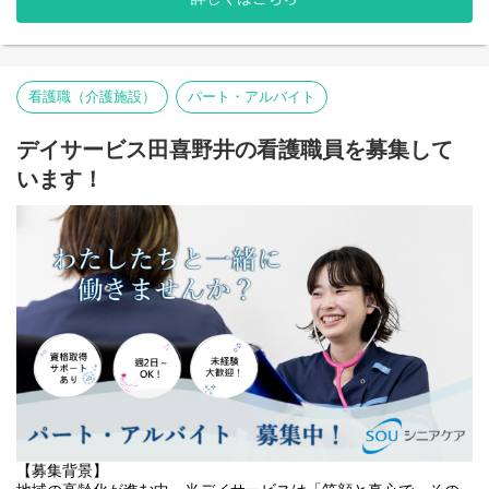
・機能訓練の実施・評価
より安全で質の高いケアを提供し、利用者様の健康維持・生活の
・体調急変時の初期対応、医療機関との連携
質向上に貢献するため、このたび員募集 を行うこととなりまし
・介護職員と協力した日常生活支援（見守り・安全確保）
た。
・介護記録・看護記録の作成、申し送り
・ご家族への健康状況の説明・相談対応
・利用者様増加に伴う医療的ケア体制の強化
看護職（介護施設）
パート・アルバイト
・施設内の衛生管理、感染対策の実施
・健康管理・リスク管理の質向上
・地域の高齢者支援へのさらなる貢献
デイサービス田喜野井の看護職員を募集して
こうした目的から、看護体制の強化を進めています。
います！
私たちと一緒に、利用者様の「安心」と「笑顔」を支えるケアを
届けませんか。
【役割】
あなたには、デイサービスにおける 看護業務全般 をお任せしま
す。
・バイタルチェック・健康観察
・服薬管理・医療的ケア（応急処置、医師の指示に基づく対応な
ど）
・体調不良時の判断・対応
・機能訓練の実施・記録
・介護職員との連携による安全なケア提供
・ご家族・関係機関との情報共有
介護職員と協力しながら、利用者様の健康面を支える重要なポジ
【募集背景】
ションです。