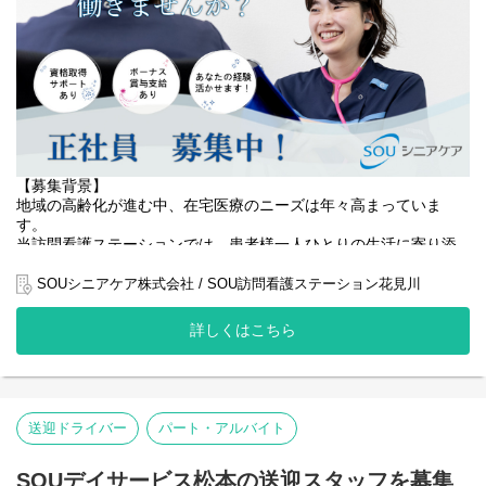
・バイタルチェック
・点滴、注射
・服薬管理
・症状の観察
・医療機器の操作
・訪問記録の作成
・医師、ケアマネジャーなど関係機関との連携
患者様一人ひとりに合わせた個別ケアを行い、安心して自宅での
療養生活を続けられるよう支援します。
【募集背景】
将来的には、チームの中核として管理職や専門職へのキャリアア
地域の高齢化が進む中、在宅医療のニーズは年々高まっていま
ップも可能です。
す。
当訪問看護ステーションでは、患者様一人ひとりの生活に寄り添
【仕事内容（訪問看護師）】
い、住み慣れたご自宅で安心して療養生活を続けられるよう、質
■ 健康状態の観察・アセスメント
の高い看護サービスの提供に努めています。
SOUシニアケア株式会社 / SOU訪問看護ステーション花見川
バイタル測定や全身状態の確認を行い、異常の早期発見に努めま
す。
おかげさまでご依頼も増加しており、事業拡大に伴い、より手厚
詳しくはこちら
いケアを実現するために正社員の看護師を増員することになりま
■ 医療的ケアの提供
した。
点滴、注射、カテーテル管理、褥瘡ケアなど、医師の指示に基づ
患者様の増加に対応し、一人ひとりに寄り添ったきめ細やかなケ
く処置を実施します。
アを届けるため、看護師チームの強化が急務となっています。
送迎ドライバー
パート・アルバイト
■ 日常生活の支援・指導
地域医療に貢献したい方、在宅看護を通して患者様の生活を支え
爪切り、服薬管理、入浴・排泄介助など、自立支援につながるケ
たい方のご応募をお待ちしています。
アを提供します。
SOUデイサービス松本の送迎スタッフを募集