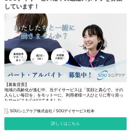
【役割】
しています！
■ リハビリテーションの補助
地域に根差した訪問看護ステーションにおいて、正看護師として
理学療法士・作業療法士と連携し、基本的なリハビリの補助を行
患者様の在宅療養を支える業務を担当していただきます。
います。
高齢化が進む中、在宅医療の需要は増加しており、当ステーショ
ンもそのニーズに応えるべく事業拡大を進めています。
■ ご家族への支援・相談対応
介助方法の説明や心理的サポート、相談対応を行います。
主な業務内容
・バイタルチェック
■ 多職種との連携
・点滴、注射
ケアマネジャー、医師などと連携し、包括的な在宅ケアを提供し
・服薬管理
ます。
・症状の観察
サービス担当者会議にも参加していただきます。
・医療機器の操作
・訪問記録の作成
【求める人物像】
・医師、ケアマネジャーなど関係機関との連携
当ステーションでは、ストレスやハラスメントのない、あたたか
い職場づくりを大切にしています。
患者様一人ひとりに合わせた個別ケアを行い、安心して自宅での
そのため、明るく元気で協調性のある方を歓迎します。
療養生活を続けられるよう支援します。
【募集背景】
将来的には、チームの中核として管理職や専門職へのキャリアア
地域の高齢化が進む中、当デイサービスは「笑顔と真心で、その
■ 以下のような方に向いています
ップも可能です。
人らしい毎日を」をモットーに、利用者様一人ひとりに寄り添っ
・訪問看護の現場で経験を積みたい方
たサービスを心がけてきました。
・自身の成長を実感したい方
【仕事内容（訪問看護師）】
・地域に貢献できる仕事がしたい方
■ 健康状態の観察・アセスメント
おかげさまで地域の方々からの信頼も厚く、利用者様の数も増加
SOUシニアケア株式会社 / SOUデイサービス松本
・助け合える仲間と働きたい方
バイタル測定や全身状態の確認を行い、異常の早期発見に努めま
傾向にあります。
す。
詳しくはこちら
このたび、より質の高いケアを提供し、一人でも多くの高齢者の
■ 医療的ケアの提供
方々の生活の質の向上に貢献するため、ドライバーを募集するこ