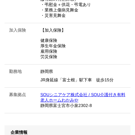
・弔慰金＋供花・弔電あり
・業務上傷病見舞金
・災害見舞金
加入保険
【加入保険】
健康保険
厚生年金保険
雇用保険
労災保険
勤務地
静岡県
JR身延線「富士根」駅下車 徒歩15分
募集拠点
SOUシニアケア株式会社 / SOU介護付き有料
老人ホームわかみや
静岡県富士宮市小泉2302-8
企業情報