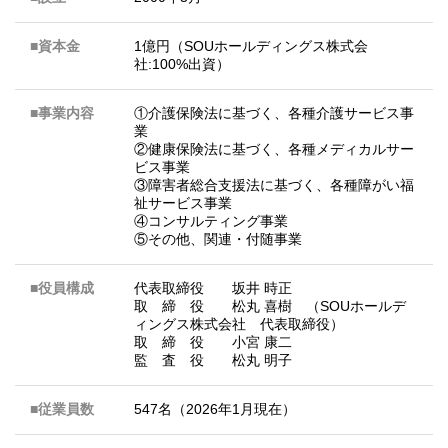
■資本金
1億円（SOUホールディングス株式会
社:100%出資）
■事業内容
①介護保険法に基づく、各種介護サービス事
業
②健康保険法に基づく、各種メディカルサー
ビス事業
③障害者総合支援法に基づく、各種障がい福
祉サービス事業
④コンサルティング事業
⑤その他、関連・付随事業
■役員構成
代表取締役 坂井 時正
取 締 役 松丸 喜樹 （SOUホールデ
ィングス株式会社 代表取締役）
取 締 役 小宮 康二
監 査 役 松丸 明子
■従業員数
547名（2026年1月現在）