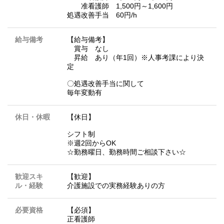
准看護師 1,500円～1,600円
処遇改善手当 60円/h
給与備考
【給与備考】
賞与 なし
昇給 あり（年1回）※人事考課により決
定
〇処遇改善手当に関して
毎年変動有
休日・休暇
【休日】
シフト制
※週2回からOK
☆勤務曜日、勤務時間ご相談下さい☆
歓迎スキ
【歓迎】
ル・経験
介護施設での実務経験ありの方
必要資格
【必須】
正看護師