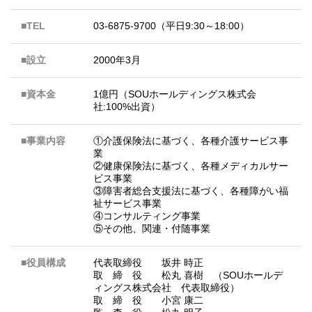
■TEL
03-6875-9700（平日9:30～18:00）
■設立
2000年3月
■資本金
1億円（SOUホールディングス株式会
社:100%出資）
■事業内容
①介護保険法に基づく、各種介護サービス事
業
②健康保険法に基づく、各種メディカルサー
ビス事業
③障害者総合支援法に基づく、各種障がい福
祉サービス事業
④コンサルティング事業
⑤その他、関連・付随事業
■役員構成
代表取締役 坂井 時正
取 締 役 松丸 喜樹 （SOUホールデ
ィングス株式会社 代表取締役）
取 締 役 小宮 康二