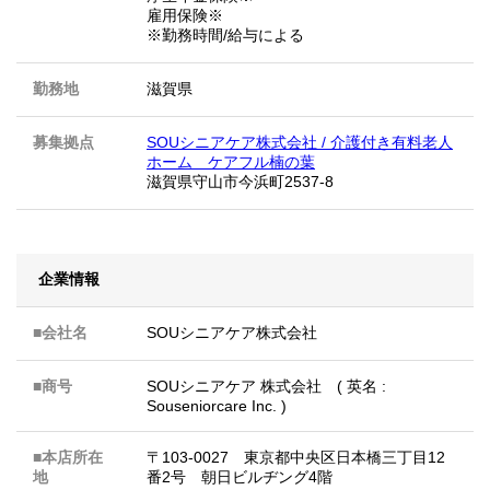
雇用保険※
※勤務時間/給与による
勤務地
滋賀県
募集拠点
SOUシニアケア株式会社 / 介護付き有料老人
ホーム ケアフル楠の葉
滋賀県守山市今浜町2537-8
企業情報
■会社名
SOUシニアケア株式会社
■商号
SOUシニアケア 株式会社 ( 英名 :
Souseniorcare Inc. )
■本店所在
〒103-0027 東京都中央区日本橋三丁目12
地
番2号 朝日ビルヂング4階