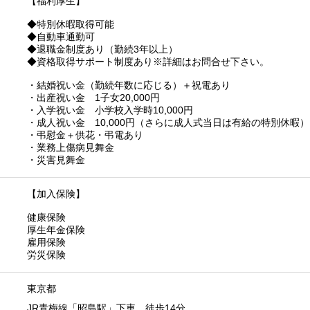
【福利厚生】
◆特別休暇取得可能
◆自動車通勤可
◆退職金制度あり（勤続3年以上）
◆資格取得サポート制度あり※詳細はお問合せ下さい。
・結婚祝い金（勤続年数に応じる）＋祝電あり
・出産祝い金 1子女20,000円
・入学祝い金 小学校入学時10,000円
・成人祝い金 10,000円（さらに成人式当日は有給の特別休暇）
・弔慰金＋供花・弔電あり
・業務上傷病見舞金
・災害見舞金
【加入保険】
健康保険
厚生年金保険
雇用保険
労災保険
東京都
JR青梅線「昭島駅」下車 徒歩14分