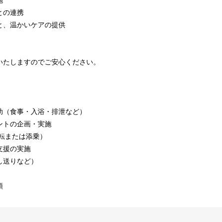
施
との連携
と、温かいケアの提供
いたしますのでご安心ください。
助（食事・入浴・排泄など）
ントの企画・実施
転または添乗）
支援の実施
し送りなど）
頓