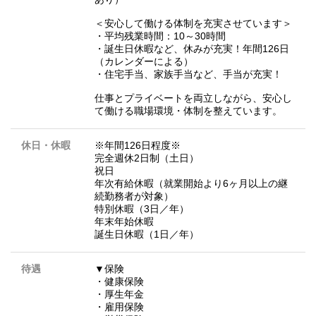
＜安心して働ける体制を充実させています＞
・平均残業時間：10～30時間
・誕生日休暇など、休みが充実！年間126日
（カレンダーによる）
・住宅手当、家族手当など、手当が充実！
仕事とプライベートを両立しながら、安心し
て働ける職場環境・体制を整えています。
休日・休暇
※年間126日程度※
完全週休2日制（土日）
祝日
年次有給休暇（就業開始より6ヶ月以上の継
続勤務者が対象）
特別休暇（3日／年）
年末年始休暇
誕生日休暇（1日／年）
待遇
▼保険
・健康保険
・厚生年金
・雇用保険