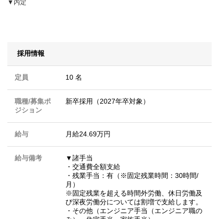
▼内定
採用情報
定員
10 名
職種/募集ポ
新卒採用（2027年卒対象）
ジション
給与
月給24.69万円
給与備考
▼諸手当
・交通費全額支給
・残業手当：有（※固定残業時間：30時間/
月）
※固定残業を超える時間外労働、休日労働及
び深夜労働分については割増で支給します。
・その他（エンジニア手当（エンジニア職の