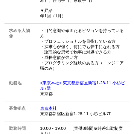
み）、住宅手当、家族手当）
▼昇給
年1回（1月）
求める人物
・目的意識や確固たるビジョンを持っている
像
方
・プロフェッショナルを目指している方
・探求心が強く、何にでも夢中になれる方
・論理的な思考で物事に対処できる方
・成長意欲が強い方
・プログラミング経験のある方（エンジニア
職のみ）
勤務地
<東京本社> 東京都新宿区新宿1-28-11 小杉ビ
ル7階
東京都
募集拠点
東京本社
東京都新宿区新宿1-28-11 小杉ビル7F
勤務時間
10:00～19:00 （実働8時間※時差出勤制度
あり）