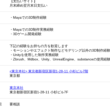
【支払いサイト】
月末締め翌月末日支払い
・Mayaでの3D制作経験
・Mayaでの3D制作実務経験
・3Dゲーム開発経験
下記の経験をお持ちの方を歓迎します
・モーションやエフェクト制作などモデリング以外の3D制作経
・Unityを使用した制作実務経験
・Zbrush、Mdbox、Unity、UnrealEngine、substanceの使用経
<東京本社> 東京都新宿区新宿1-28-11 小杉ビル7階
東京都
東京本社
東京都新宿区新宿1-28-11 小杉ビル7F
範
要相談