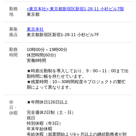
勤務
<東京本社> 東京都新宿区新宿1-28-11 小杉ビル7階
地
東京都
募集
東京本社
拠点
東京都新宿区新宿1-28-11 小杉ビル7F
勤務
10時00分～19時00分
時間
休憩時間(60分)
実働8時間
★時差出勤制を導入しており、9：00～11：00まで出
勤時間に幅を持たせています。
★残業時間：10～30時間程度※プロジェクトの繁忙
期によって異なります。
休
★年間休日126日以上
日・
完全週休2日制（土・日）
休暇
祝日
特別休暇（年3日）
年末年始休暇
有給休暇（就業開始より6ヶ月以上の継続勤務者が対