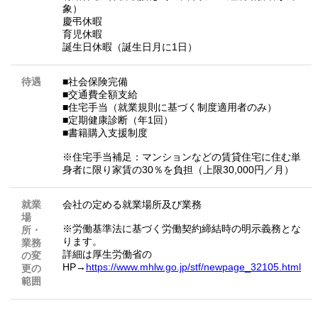
象）
慶弔休暇
育児休暇
誕生日休暇（誕生日月に1日）
待遇
■社会保険完備
■交通費全額支給
■住宅手当（就業規則に基づく制度適用者のみ）
■定期健康診断（年1回）
■書籍購入支援制度
※住宅手当補足：マンションなどの賃貸住宅に住む単
身者に限り家賃の30％を負担（上限30,000円／月）
就業
会社の定める就業場所及び業務
場
※労働基準法に基づく労働契約締結時の明示義務とな
所・
ります。
業務
詳細は厚生労働省の
の変
HP→
https://www.mhlw.go.jp/stf/newpage_32105.html
更の
範囲