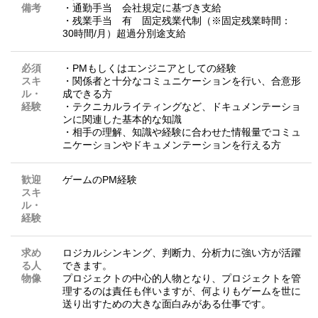
備考
・通勤手当 会社規定に基づき支給
・残業手当 有 固定残業代制（※固定残業時間：
30時間/月）超過分別途支給
必須
・PMもしくはエンジニアとしての経験
スキ
・関係者と十分なコミュニケーションを行い、合意形
ル・
成できる方
経験
・テクニカルライティングなど、ドキュメンテーショ
ンに関連した基本的な知識
・相手の理解、知識や経験に合わせた情報量でコミュ
ニケーションやドキュメンテーションを行える方
歓迎
ゲームのPM経験
スキ
ル・
経験
求め
ロジカルシンキング、判断力、分析力に強い方が活躍
る人
できます。
物像
プロジェクトの中心的人物となり、プロジェクトを管
理するのは責任も伴いますが、何よりもゲームを世に
送り出すための大きな面白みがある仕事です。