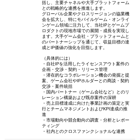
括し、主要チャネルや大手プラットフォーム
との戦略的な連携を推進します。
グローバル企業やクロスリージョンの協業機
会を拡大し、特にモバイルゲーム・オンライ
ンゲーム領域に注力して、当社IPとゲームプ
ロダクトの現地市場での展開・成長を実現し
ます。大手ゲーム会社・プラットフォームと
のパートナーシップを通じて、収益目標の達
成とIP価値の強化を目指します。
（具体的には）
・自社IPを活用したライセンスアウト案件の
企画・交渉・契約・リリース管理
・潜在的なコラボレーション機会の発掘と提
案、ゲーム会社やIPホルダーとの商談・契約
交渉・案件統括
・国内パートナー（ゲーム会社など）とのリ
レーション構築および既存案件の深耕
・売上目標達成に向けた事業計画の策定と実
行とチームマネジメントおよびKPI達成の推
進
・市場動向や競合動向の調査・分析とレポー
ティング
・社内とのクロスファンクショナルな連携