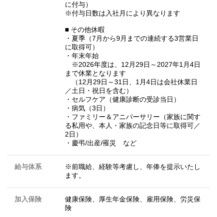
に付与）
※付与日数は入社月により異なります
■ その他休暇
・夏季（7月から9月までの連続する3営業日
に取得可）
・年末年始
※2026年度は、12月29日～2027年1月4日
まで休業となります
（12月29日～31日、1月4日は会社休業日
／土日・祝日を含む）
・セルフケア（健康診断の受診当日）
・病気（3日）
・ファミリー＆アニバーサリー（家族に関す
る私用や、本人・家族の記念日等に取得可／
2日）
・慶弔/出産/罹災 など
給与体系
※前職給、経験等考慮し、年俸を提示いたし
ます。
加入保険
健康保険、厚生年金保険、雇用保険、労災保
険