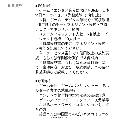
応募資格
■必須条件
・ゲーム／エンタメ業界におけるBtoB（日本
to日本）ライセンス業務経験（5年以上）
※特にゲーム・デジタル領域での実績歓迎
・8年以上のチームマネジメント経験・プロ
ジェクトマネジメント経験
（チームマネジメント人数：5名以上、プ
ロジェクト規模：10人以上）
※職務経歴書の中に、マネジメント経験・
人数等を記載してください。
・単一ライセンス案件で１億円以上の成約実
績、もしくは年間複数案件で３億成約
※職務経歴書、もしくは別途資料添付に
て、案件内容、および、成約実績、その後の
収益実績など記載してください。
■歓迎条件
・ゲーム会社、ゲームパブリッシャー、IPホ
ルダー企業での就業経験
・コンテンツ著作権や契約法務の基礎知識
・ゲーム／ブランド／エンタメ／二次元業界
におけるネットワーク・コネクションをお持
ちの方
・英語または中国語でのビジネスコミュニケ