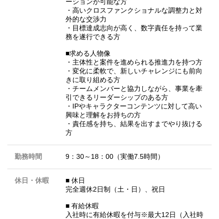
ーションが可能な方
・高いクロスファンクショナルな調整力と対
外的な交渉力
・目標達成志向が高く、数字責任を持って業
務を遂行できる方
■求める人物像
・主体性と案件を進められる推進力を持つ方
・変化に柔軟で、新しいチャレンジにも前向
きに取り組める方
・チームメンバーと協力しながら、事業を牽
引できるリーダーシップのある方
・IPやキャラクターコンテンツに対して高い
興味と理解をお持ちの方
・責任感を持ち、結果を出すまでやり抜ける
方
勤務時間
9：30～18：00（実働7.5時間）
休日・休暇
■ 休日
完全週休2日制（土・日）、祝日
■ 有給休暇
入社時に有給休暇を付与※最大12日（入社時