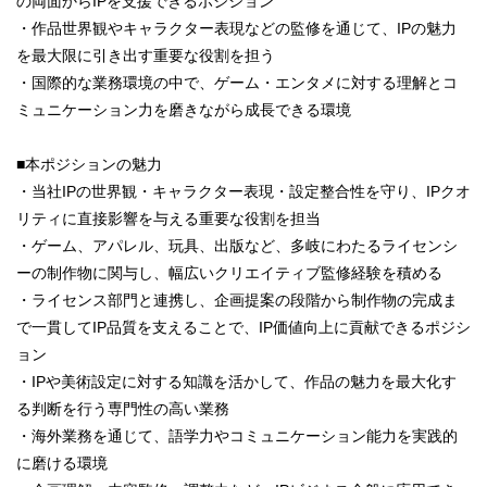
の両面からIPを支援できるポジション
・作品世界観やキャラクター表現などの監修を通じて、IPの魅力
を最大限に引き出す重要な役割を担う
・国際的な業務環境の中で、ゲーム・エンタメに対する理解とコ
ミュニケーション力を磨きながら成長できる環境
■本ポジションの魅力
・当社IPの世界観・キャラクター表現・設定整合性を守り、IPクオ
リティに直接影響を与える重要な役割を担当
・ゲーム、アパレル、玩具、出版など、多岐にわたるライセンシ
ーの制作物に関与し、幅広いクリエイティブ監修経験を積める
・ライセンス部門と連携し、企画提案の段階から制作物の完成ま
で一貫してIP品質を支えることで、IP価値向上に貢献できるポジシ
ョン
・IPや美術設定に対する知識を活かして、作品の魅力を最大化す
る判断を行う専門性の高い業務
・海外業務を通じて、語学力やコミュニケーション能力を実践的
に磨ける環境