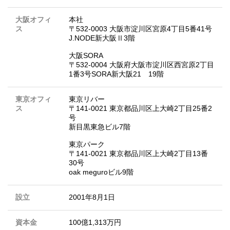
大阪オフィ
本社
ス
〒532-0003 大阪市淀川区宮原4丁目5番41号
J.NODE新大阪Ⅱ3階
大阪SORA
〒532-0004 大阪府大阪市淀川区西宮原2丁目
1番3号SORA新大阪21 19階
東京オフィ
東京リバー
ス
〒141-0021 東京都品川区上大崎2丁目25番2
号
新目黒東急ビル7階
東京パーク
〒141-0021 東京都品川区上大崎2丁目13番
30号
oak meguroビル9階
設立
2001年8月1日
資本金
100億1,313万円