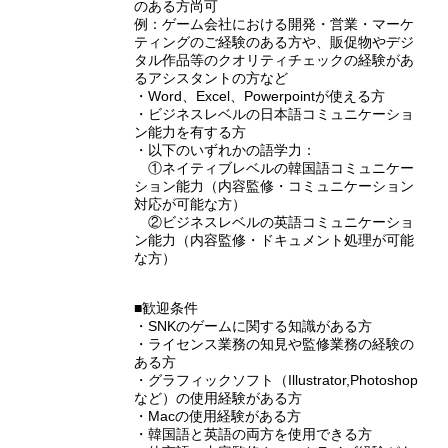
のある方尚可
例：ゲーム会社における開発・営業・マーケ
ティングのご経験のある方や、販促物やデジ
タル作品等のクオリティチェックの経験があ
るアシスタントの方など
・Word、Excel、Powerpointが使える方
・ビジネスレベルの日本語コミュニケーショ
ン能力を有する方
・以下のいずれかの語学力：
①ネイティブレベルの韓国語コミュニケー
ション能力（内容監修・コミュニケーション
対応が可能な方）
②ビジネスレベルの英語コミュニケーショ
ン能力（内容監修・ドキュメント処理が可能
な方）
■歓迎条件
・SNKのゲームに関する知識がある方
・ライセンス業務の知見や監修業務の経験の
ある方
・グラフィックソフト（Illustrator,Photoshop
など）の使用経験がある方
・Macの使用経験がある方
・韓国語と英語の両方を使用できる方