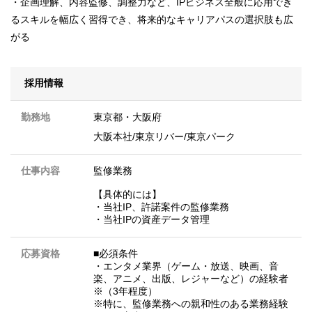
・企画理解、内容監修、調整力など、IPビジネス全般に応用でき
るスキルを幅広く習得でき、将来的なキャリアパスの選択肢も広
がる
採用情報
勤務地
東京都
・
大阪府
大阪本社/東京リバー/東京パーク
仕事内容
監修業務
【具体的には】
・当社IP、許諾案件の監修業務
・当社IPの資産データ管理
応募資格
■必須条件
・エンタメ業界（ゲーム・放送、映画、音
楽、アニメ、出版、レジャーなど）の経験者
※（3年程度）
※特に、監修業務への親和性のある業務経験