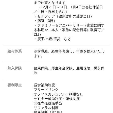
まで休業となります
（12月29日～31日、1月4日は会社休業日
／土日・祝日を含む）
・セルフケア（健康診断の受診当日）
・病気（3日）
・ファミリー＆アニバーサリー（家族に関す
る私用や、本人・家族の記念日等に取得可／
2日）
・慶弔/出産/罹災 など
給与体系
※前職給、経験等考慮し、年俸を提示いたし
ます。
加入保険
健康保険、厚生年金保険、雇用保険、労災保
険
福利厚生
昼食補助制度
フリードリンク
オフィスカジュアル／制服なし
セミナー補助制度・研修制度
開発専任役職手当
リファラル制度
健康診断（年1回）