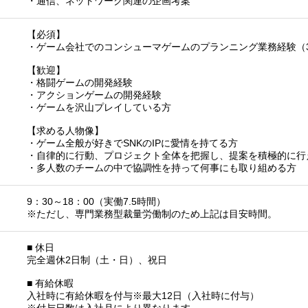
・通信、ネットワーク関連の企画考案
【必須】
・ゲーム会社でのコンシューマゲームのプランニング業務経験（
【歓迎】
・格闘ゲームの開発経験
・アクションゲームの開発経験
・ゲームを沢山プレイしている方
【求める人物像】
・ゲーム全般が好きでSNKのIPに愛情を持てる方
・自律的に行動、プロジェクト全体を把握し、提案を積極的に行
・多人数のチームの中で協調性を持って何事にも取り組める方
9：30～18：00（実働7.5時間）
※ただし、専門業務型裁量労働制のため上記は目安時間。
■ 休日
完全週休2日制（土・日）、祝日
■ 有給休暇
入社時に有給休暇を付与※最大12日（入社時に付与）