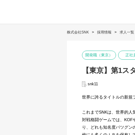
株式会社SNK
採用情報
求人一覧
開発職（東京）
正社
【東京】第1ス
snk11
世界に誇るタイトルの新規
これまでSNKは、世界的
対戦格闘ゲームでは、KO
り、どれも知名度バツグンの
他にも多くのＩＰを保有し