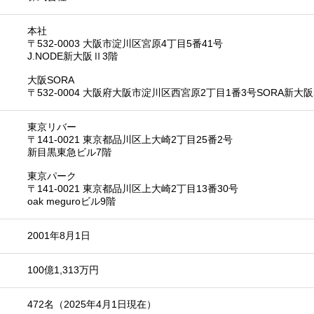
本社
〒532-0003 大阪市淀川区宮原4丁目5番41号
J.NODE新大阪Ⅱ3階
大阪SORA
〒532-0004 大阪府大阪市淀川区西宮原2丁目1番3号SORA新大阪
東京リバー
〒141-0021 東京都品川区上大崎2丁目25番2号
新目黒東急ビル7階
東京パーク
〒141-0021 東京都品川区上大崎2丁目13番30号
oak meguroビル9階
2001年8月1日
100億1,313万円
472名（2025年4月1日現在）