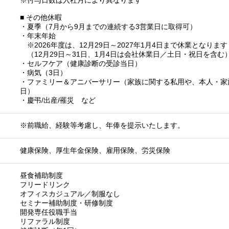
※付与日数は入社月により異なります
■ その他休暇
・夏季（7月から9月までの連続する3営業日に取得可）
・年末年始
※2026年度は、12月29日～2027年1月4日まで休業となります
（12月29日～31日、1月4日は会社休業日／土日・祝日を含む
・セルフケア（健康診断の受診当日）
・病気（3日）
・ファミリー＆アニバーサリー（家族に関する私用や、本人・家
日）
・慶弔/出産/罹災 など
※前職給、経験等考慮し、年俸を提示いたします。
健康保険、厚生年金保険、雇用保険、労災保険
昼食補助制度
フリードリンク
オフィスカジュアル／制服なし
セミナー補助制度・研修制度
開発専任役職手当
リファラル制度