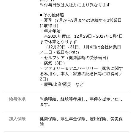
※付与日数は入社月により異なります
■ その他休暇
・夏季（7月から9月までの連続する3営業日
に取得可）
・年末年始
※2026年度は、12月29日～2027年1月4日
まで休業となります
（12月29日～31日、1月4日は会社休業日
／土日・祝日を含む）
・セルフケア（健康診断の受診当日）
・病気（3日）
・ファミリー＆アニバーサリー（家族に関す
る私用や、本人・家族の記念日等に取得可／
2日）
・慶弔/出産/罹災 など
給与体系
※前職給、経験等考慮し、年俸を提示いたし
ます。
加入保険
健康保険、厚生年金保険、雇用保険、労災保
険