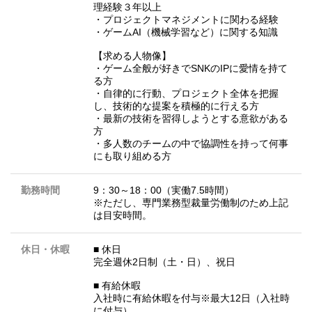
理経験３年以上
・プロジェクトマネジメントに関わる経験
・ゲームAI（機械学習など）に関する知識
【求める人物像】
・ゲーム全般が好きでSNKのIPに愛情を持て
る方
・自律的に行動、プロジェクト全体を把握
し、技術的な提案を積極的に行える方
・最新の技術を習得しようとする意欲がある
方
・多人数のチームの中で協調性を持って何事
にも取り組める方
勤務時間
9：30～18：00（実働7.5時間）
※ただし、専門業務型裁量労働制のため上記
は目安時間。
休日・休暇
■ 休日
完全週休2日制（土・日）、祝日
■ 有給休暇
入社時に有給休暇を付与※最大12日（入社時
に付与）