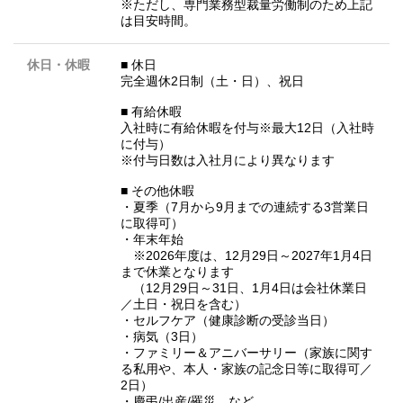
※ただし、専門業務型裁量労働制のため上記
は目安時間。
休日・休暇
■ 休日
完全週休2日制（土・日）、祝日
■ 有給休暇
入社時に有給休暇を付与※最大12日（入社時
に付与）
※付与日数は入社月により異なります
■ その他休暇
・夏季（7月から9月までの連続する3営業日
に取得可）
・年末年始
※2026年度は、12月29日～2027年1月4日
まで休業となります
（12月29日～31日、1月4日は会社休業日
／土日・祝日を含む）
・セルフケア（健康診断の受診当日）
・病気（3日）
・ファミリー＆アニバーサリー（家族に関す
る私用や、本人・家族の記念日等に取得可／
2日）
・慶弔/出産/罹災 など