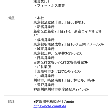
運営受託）
・フィットネス事業
拠点
・本社
東京都足立区千住3丁目66番地16
・新宿営業所
新宿区西新宿7丁目21-1 新宿ロイヤルビル
5F
・板橋営業所
東京都板橋区成増2丁目10-3 三栄ドメール3F
・城東営業所
東京都江戸川区平井3-23-6-20c
・目黒営業所
目黒区碑文谷6-7-1碑文谷壱番館3F
・柏営業所
千葉県柏市あけぼの1-8-9-105
・川崎営業所
川崎市川崎区南町1丁目8 林ビル川崎4F
・登戸営業所
神奈川県川崎市多摩区登戸2745-2F
SNS
■芝園開発株式会社のnote
https://note.com/lixta