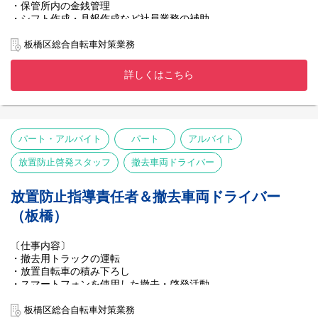
・保管所内の金銭管理
・シフト作成・月報作成など社員業務の補助
・保管所内の管理、監督、車両整理
・自転車等の引き取り者への返還対応
板橋区総合自転車対策業務
・保管所の場内清掃 など
詳しくはこちら
パート・アルバイト
パート
アルバイト
放置防止啓発スタッフ
撤去車両ドライバー
放置防止指導責任者＆撤去車両ドライバー
（板橋）
〔仕事内容〕
・撤去用トラックの運転
・放置自転車の積み下ろし
・スマートフォンを使用した撤去・啓発活動
・店舗に対して放置自転車防止活動の協力依頼
板橋区総合自転車対策業務