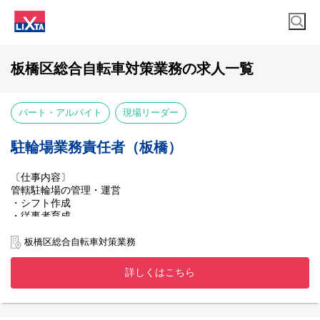
板橋区総合自転車対策業務の求人一覧
パート・アルバイト
現場リーダー
駐輪場業務責任者（板橋）
〔仕事内容〕
管轄駐輪場の管理・運営
・シフト作成
・従事者育成
・管轄駐輪場の課題洗い出し、解決策考案
・無人駐輪場の巡回、不正車両の対応
板橋区総合自転車対策業務
・駐輪機器のトラブル対応
詳しくはこちら