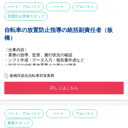
パート・アルバイト
パート
アルバイト
放置防止啓発スタッフ
自転車の放置防止指導の統括副責任者（板
橋）
〔仕事内容〕
・業務の指導、監督、履行状況の確認
・シフト作成・データ入力・報告書作成など
・街頭での自転車放置禁止の声かけ啓発
・駐輪場のご案内（区民の方や店舗の方へ）
・放置防止用品及び備品の管理
板橋区総合自転車対策業務
・トラックに同乗しての巡回啓発
詳しくはこちら
パート・アルバイト
パート
アルバイト
事務スタッフ