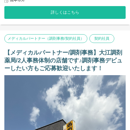
◆レセコン
EMへの変更の予定がございます。
詳しくはこちら
＜店舗情報＞
◆処方内容 内科
◆処方箋枚数 40～60枚／日
合志渡邉内科クリニックの処方がメインとなります。
メディカルパートナー（調剤事務/契約社員）
契約社員
毎週木曜日、近くの施設での往診同行があります。
◆薬剤師：正社員2人、パート1人（管理薬剤師：男性）
◆メディカルパートナー(事務)：1名
【メディカルパートナー/調剤事務】大江調剤
→派遣社員さんの代わりの採用計画です。
薬局/2人事務体制の店舗です♪調剤事務デビュ
合志市竹迫の大型商業施設「アンビー熊本」の近くにある、調剤
ーしたい方もご応募歓迎いたします！
薬局です。
患者様も待ち時間はアンビー熊本に寄り、買い物の帰りにお越し
いただけるような、お越しいただけやすい店舗立地となっており
ます。
ひとり事務体制になりますので、調剤事務のご経験がある方、ぜ
ひご応募お待ちしております！
【その他の補足事項】
1) 従事すべき業務の変更の範囲
変更なし
2) 就業場所の変更の範囲