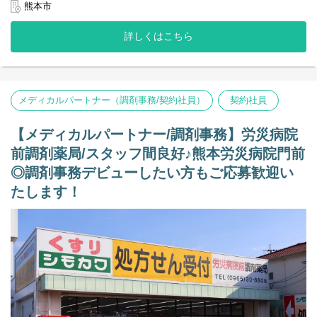
※事務複数名体制での店舗となります。
熊本市
◆レセコン
詳しくはこちら
EMへの変更の予定がございます。
＜店舗情報＞
◆処方内容 内科、婦人科、乳腺外科
◆処方箋枚数 80～110枚／日
メディカルパートナー（調剤事務/契約社員）
契約社員
◆薬剤師：正社員3人、パート1名
◆メディカルパートナー(事務)：正社員1人、パート1名
【メディカルパートナー/調剤事務】労災病院
アロマ香る、ヒーリングミュージックも流れる、木目調の落ち着
前調剤薬局/スタッフ間良好♪熊本労災病院門前
いた雰囲気の店舗です。
小山内科クリニック、フォーシーズンズレディースクリニック、
◎調剤事務デビューしたい方もご応募歓迎い
くまもとブレストクリニックという、「女性患者様」が多くお越
たします！
しになる店舗です。
オークス通り商店街の一角にある、当社の特徴ある店舗です。
【その他の補足事項】
1) 従事すべき業務の変更の範囲
変更なし
2) 就業場所の変更の範囲
転勤の可能性あり（通勤可能範囲）
3)雇用期間1年（原則更新）