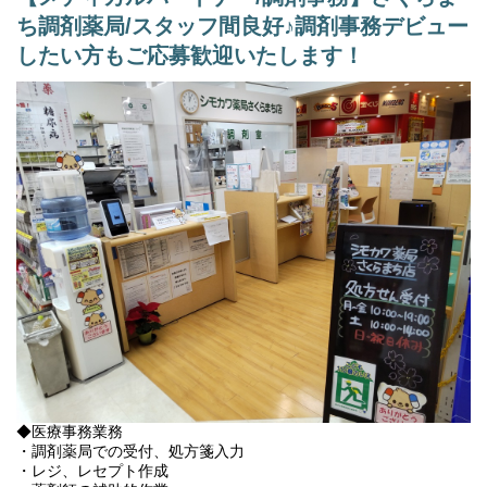
1) 従事すべき業務の変更の範囲
ち調剤薬局/スタッフ間良好♪調剤事務デビュー
変更なし
したい方もご応募歓迎いたします！
2) 就業場所の変更の範囲
転勤の可能性あり（通勤可能範囲）
3)雇用期間1年（原則更新）
※正社員登用は入社3ヵ月後を予定（個人の能力に依る）
◆医療事務業務
・調剤薬局での受付、処方箋入力
・レジ、レセプト作成