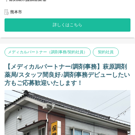
・薬剤師の補助的作業
・その他
熊本市
◆レセコン
現在はノアを利用中ですが、EMへの変更の予定がございます。
詳しくはこちら
＜店舗状況＞
◆処方箋枚数 20枚／日
◆薬剤師：正社員2人（男性・女性1人ずつ）
◆メディカルパートナー(事務)：正社員1人
メディカルパートナー（調剤事務/契約社員）
契約社員
【その他の補足事項】
1) 従事すべき業務の変更の範囲
【メディカルパートナー/調剤事務】萩原調剤
変更なし
薬局/スタッフ間良好♪調剤事務デビューしたい
2) 就業場所の変更の範囲
方もご応募歓迎いたします！
転勤の可能性あり（通勤可能範囲）
3)雇用期間1年（原則更新）
※正社員登用は入社3ヵ月後を予定（個人の能力に依る）