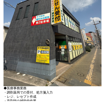
転勤の可能性あり（通勤可能範囲）
3)雇用期間1年（原則更新）
※正社員登用は入社3ヵ月後を予定、正社員は無期雇用（個人の能
力に依る）
◆医療事務業務
・調剤薬局での受付、処方箋入力
・レジ、レセプト作成
・薬剤師の補助的作業
・その他