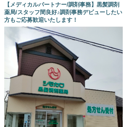
変更なし
【メディカルパートナー/調剤事務】黒髪調剤
薬局/スタッフ間良好♪調剤事務デビューしたい
2) 就業場所の変更の範囲
転勤の可能性あり（通勤可能範囲）
方もご応募歓迎いたします！
3)雇用期間1年（原則更新）
※正社員登用は入社3ヵ月後を予定（個人の能力に依る）