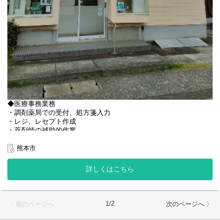
◆医療事務業務
・調剤薬局での受付、処方箋入力
・レジ、レセプト作成
・薬剤師の補助的作業
・その他
熊本市
◆レセコン
現在はノアを利用中ですが、EMへの変更の予定がございます。
詳しくはこちら
＜店舗状況＞
◆処方箋枚数 30枚／日
◆薬剤師：正社員2人
1/2
〈 前のページへ
次のページへ 〉
【その他の補足事項】