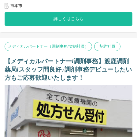
※事務複数名体制での店舗となります。
熊本市
◆レセコン
詳しくはこちら
現在はノアを利用中ですが、EMへの変更の予定がございます。
＜店舗情報＞
◆処方箋枚数 水・土 80～90枚／日、他曜日 110～130枚／日
◆薬剤師：正社員4人
メディカルパートナー（調剤事務/契約社員）
契約社員
◆メディカルパートナー(事務)：正社員2人
年齢層30～40代の店舗です。
【メディカルパートナー/調剤事務】渡鹿調剤
【その他の補足事項】
薬局/スタッフ間良好♪調剤事務デビューしたい
1) 従事すべき業務の変更の範囲
変更なし
方もご応募歓迎いたします！
2) 就業場所の変更の範囲
転勤の可能性あり（通勤可能範囲）
3)雇用期間1年（原則更新）
※正社員登用は入社3ヵ月後を予定（個人の能力に依る）