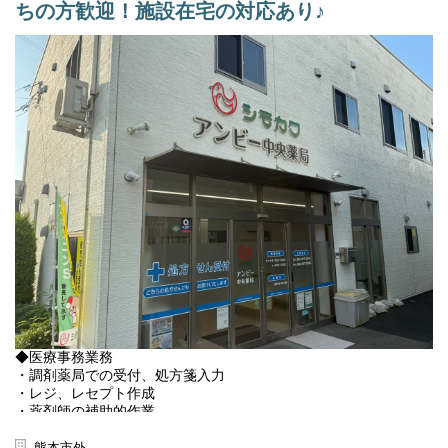
明るいスタッフが多く、休憩時間や患者様がいらっしゃらない時
ちの方歓迎！施設在宅の対応あり♪
間はスタッフ間で楽しく・協力して業務を行っております♪
【その他の補足事項】
1) 従事すべき業務の変更の範囲
変更なし
2) 就業場所の変更の範囲
転勤の可能性あり（通勤可能範囲）
3)雇用期間1年（原則更新）
※正社員登用は入社3ヵ月後を予定、正社員は無期雇用（個人の能
力に依る）
◆医療事務業務
・調剤薬局での受付、処方箋入力
・レジ、レセプト作成
・薬剤師の補助的作業
・その他
熊本市外