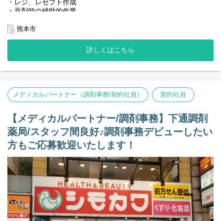
・レジ、レセプト作成
・薬剤師の補助的作業
・その他
熊本市
◆レセコン
現在はノアを利用中ですが、EMへの変更の予定がございます。
詳しくはこちら
＜店舗状況＞
◆処方箋枚数 30～40枚／日
◆薬剤師：正社員2人
◆管理薬剤師：40代女性
メディカルパートナー（調剤事務/契約社員）
契約社員
◆メディカルパートナー(事務)：1人
【その他の補足事項】
【メディカルパートナー/調剤事務】下通調剤
1) 従事すべき業務の変更の範囲
薬局/スタッフ間良好♪調剤事務デビューしたい
変更なし
方もご応募歓迎いたします！
2) 就業場所の変更の範囲
転勤の可能性あり（通勤可能範囲）
3)雇用期間1年（原則更新）
※正社員登用は入社3ヵ月後を予定（個人の能力に依る）