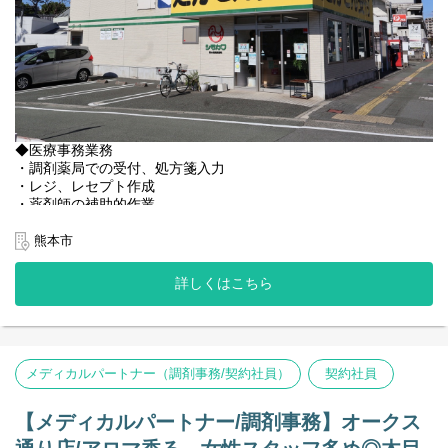
◆医療事務業務
・調剤薬局での受付、処方箋入力
・レジ、レセプト作成
・薬剤師の補助的作業
・その他
※事務複数名体制での店舗となります。
熊本市
◆レセコン
詳しくはこちら
現在はノアを利用中ですが、EMへの変更の予定がございます。
＜店舗情報＞
◆処方箋枚数 50～80枚／日
◆薬剤師：正社員5名、パート1名（管理薬剤師：40代後半の女性
メディカルパートナー（調剤事務/契約社員）
契約社員
です。）
◆メディカルパートナー(事務)：正社員2名、パート1名
【メディカルパートナー/調剤事務】オークス
30代から20代、50代まで幅広い年齢層の方が勤務しております。