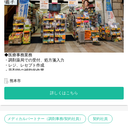
◆医療事務業務
・調剤薬局での受付、処方箋入力
・レジ、レセプト作成
・薬剤師の補助的作業
・その他
熊本市
◆レセコン
現在はノアを利用中ですが、EMへの変更の予定がございます。
詳しくはこちら
＜店舗状況＞
◆処方箋枚数 20枚／日
◆薬剤師：正社員1人
メディカルパートナー（調剤事務/契約社員）
契約社員
【その他の補足事項】
1) 従事すべき業務の変更の範囲