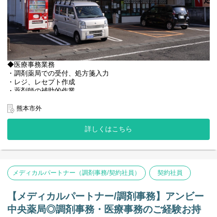
※正社員登用は入社3ヵ月後を予定、正社員は無期雇用（個人の能
力に依る）
◆医療事務業務
・調剤薬局での受付、処方箋入力
・レジ、レセプト作成
・薬剤師の補助的作業
・その他
※事務複数名体制での店舗となります。
熊本市外
◆レセコン
詳しくはこちら
EMへの変更の予定がございます。
＜店舗情報＞
◆処方内容 総合（熊本労災病院門前）
◆処方箋枚数 130枚／日
メディカルパートナー（調剤事務/契約社員）
契約社員
◆薬剤師：正社員7名、パート1名（管理薬剤師：40代前半男性）
◆メディカルパートナー(事務)：正社員4名
【メディカルパートナー/調剤事務】アンビー
総合病院の門前、かつ100枚以上の処方枚数を誇る店舗です。
中央薬局◎調剤事務・医療事務のご経験お持
最新機器設備が整っており、働きやすい就業環境です。