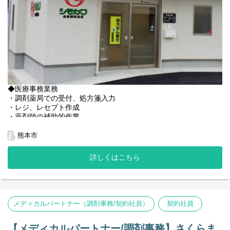
◆医療事務業務
・調剤薬局での受付、処方箋入力
・レジ、レセプト作成
・薬剤師の補助的作業
・その他
熊本市
◆レセコン
現在はノアを利用中ですが、EMへの変更の予定がございます。
詳しくはこちら
＜店舗状況＞
◆処方箋枚数 30枚／日
◆薬剤師：正社員2名+1名増員計画
◆管理薬剤師：30代男性
メディカルパートナー（調剤事務/契約社員）
契約社員
◆メディカルパートナー(事務)：正社員1名
【その他の補足事項】
【メディカルパートナー/調剤事務】さくらま