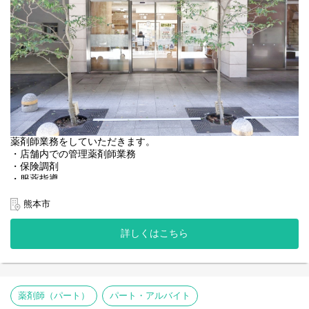
正社員は全店。ただし、双方の合意のもと決定する。
薬剤師業務をしていただきます。
・店舗内での管理薬剤師業務
・保険調剤
・服薬指導
・医薬品、介護用品の販売など
熊本市
＜店舗情報＞
◆処方箋枚数 80~110枚／日
詳しくはこちら
◆処方内容 小山内科クリニック、フォーシーズンズレディース
クリニック、くまもとブレストクリニックの処方がメインになり
ます
◆科目 内科、婦人科、乳腺外科
◆薬剤師：正社員3名、パート1名
薬剤師（パート）
パート・アルバイト
◆事務：正社員1名、パート1名