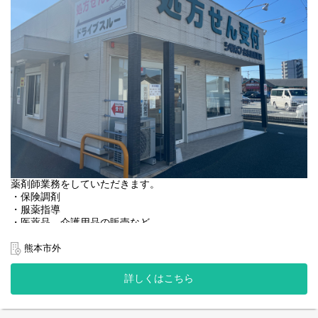
薬剤師業務をしていただきます。
・保険調剤
・服薬指導
・医薬品、介護用品の販売など
＜店舗情報＞
熊本市外
◆処方箋枚数 60~70枚／日
◆処方内容 ちとせ循環器内科、介護施設
詳しくはこちら
◆科目 循環器内科
◆薬剤師：正社員2名、派遣1名、時短1名
◆事務：正社員2名