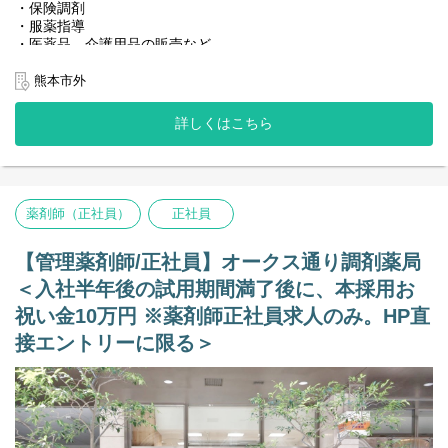
・保険調剤
・服薬指導
・医薬品、介護用品の販売など
＜店舗情報＞
熊本市外
◆処方箋枚数 35枚／日
◆処方内容 のざき消化器IBDクリニック
詳しくはこちら
◆科目 内科、消化器科、胃腸科
※消化管の難病である、潰瘍性大腸炎、クローン病の炎症性腸疾
患の内科診療を中心に外来調剤があります。
高額薬剤が多く、経調栄養剤製剤や、抗体製剤の取り扱いがござ
います。
薬剤師（正社員）
正社員
◆薬剤師：正社員1名、パート1名
【特記事項】
【管理薬剤師/正社員】オークス通り調剤薬局
土曜日に終日勤務可能な方
＜入社半年後の試用期間満了後に、本採用お
※17時30分をこえる残業はほぼ発生することはありません。
まれに医療機関終了間近に来院された場合に、
祝い金10万円 ※薬剤師正社員求人のみ。HP直
残業発生することはあります。
接エントリーに限る＞
【その他の補足事項】
1) 従事すべき業務の変更の範囲
変更なし
2) 就業場所の変更の範囲