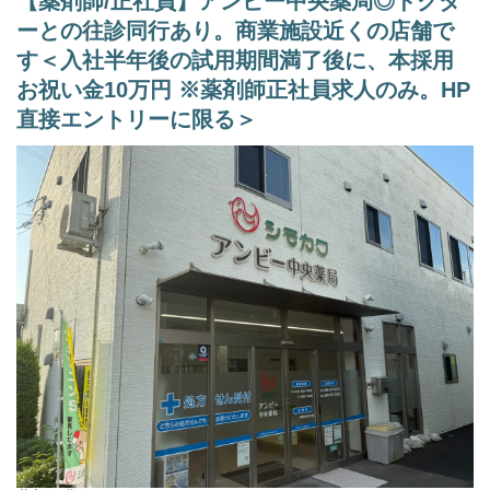
【薬剤師/正社員】アンビー中央薬局◎ドクタ
下川薬局で一番機器設備が充実している店舗になります。
ーとの往診同行あり。商業施設近くの店舗で
【その他の補足事項】
す＜入社半年後の試用期間満了後に、本採用
1) 従事すべき業務の変更の範囲
お祝い金10万円 ※薬剤師正社員求人のみ。HP
変更なし
直接エントリーに限る＞
2) 就業場所の変更の範囲
正社員は全店。ただし、双方の合意のもと決定する。