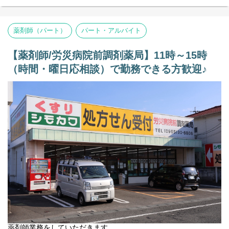
◆科目 内科
◆在宅対応 80件／月（すべて施設対応）
◆薬剤師：正社員2名、パート1名
薬剤師（パート）
パート・アルバイト
◆事務：派遣1名
【その他の補足事項】
【薬剤師/労災病院前調剤薬局】11時～15時
1) 従事すべき業務の変更の範囲
（時間・曜日応相談）で勤務できる方歓迎♪
変更なし
2) 就業場所の変更の範囲
正社員は全店。ただし、双方の合意のもと決定する。
薬剤師業務をしていただきます。