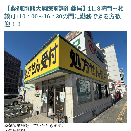
【その他の補足事項】
【薬剤師/熊大病院前調剤薬局】1日3時間～相
1) 従事すべき業務の変更の範囲
談可♪10：00～16：30の間に勤務できる方歓
変更なし
迎！！
2) 就業場所の変更の範囲
正社員は全店。ただし、双方の合意のもと決定する。
薬剤師業務をしていただきます。
・保険調剤