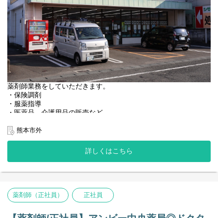
薬剤師業務をしていただきます。
・保険調剤
・服薬指導
・医薬品、介護用品の販売など
＜店舗情報＞
熊本市外
◆処方箋枚数 130枚／日
◆処方内容 熊本労災病院
詳しくはこちら
◆科目 総合
◆薬剤師：正社員7名、パート1名（管理薬剤師：40代前半の男性
の方です）
◆事務：正社員4名
※車で10分程度の総合病院門前店の公休取得時に応援業務あり
薬剤師（正社員）
正社員
【店舗特徴】
総合科目の応需があり、かつ枚数も多い店舗のため