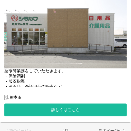
薬剤師業務をしていただきます。
・保険調剤
・服薬指導
・医薬品、介護用品の販売など
＜店舗情報＞
熊本市
◆処方箋枚数 50~60枚／日
◆処方内容 熊本中央病院
詳しくはこちら
◆科目 総合
◆薬剤師：正社員4名、時短3名、パート3名
◆事務：正社員2名
1/3
〈 前のページへ
次のページへ 〉