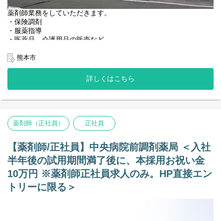
薬剤師業務をしていただきます。
・保険調剤
・服薬指導
・医薬品、介護用品の販売など
＜店舗情報＞
熊本市
◆処方箋枚数 50~80枚／日
◆科目 総合（9割が熊本大学病院の処方になります）
詳しくはこちら
◆薬剤師：正社員5名、パート1名（管理薬剤師：40代の女性で
す。）
◆事務：正社員2名、パート1名
【特記事項】
高度医療の処方箋取扱がございます。
薬剤師（正社員）
正社員
備蓄医薬品も1700品目以上。
【その他の補足事項】
【薬剤師/正社員】中央病院前調剤薬局 ＜入社
1) 従事すべき業務の変更の範囲
半年後の試用期間満了後に、本採用お祝い金
変更なし
10万円 ※薬剤師正社員求人のみ。HP直接エン
2) 就業場所の変更の範囲
トリーに限る＞
正社員は全店。ただし、双方の合意のもと決定する。