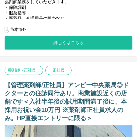
薬剤師業務をしていただきます。
・保険調剤
・服薬指導
・医薬品、介護用品の販売など
＜店舗情報＞
熊本市外
◆処方箋枚数 40~60枚／日
◆処方内容 合志渡邉内科クリニック
詳しくはこちら
※毎週木曜日、近くの施設での往診同行がございます
◆科目 内科
◆在宅対応 80件／月（すべて施設対応）
◆薬剤師：正社員2名、パート1名
◆事務：派遣1名
薬剤師（正社員）
正社員
【その他の補足事項】
1) 従事すべき業務の変更の範囲
【管理薬剤師/正社員】アンビー中央薬局◎ド
変更なし
クターとの往診同行あり。商業施設近くの店
2) 就業場所の変更の範囲
舗です＜入社半年後の試用期間満了後に、本
正社員は全店。ただし、双方の合意のもと決定する。
採用お祝い金10万円 ※薬剤師正社員求人の
み。HP直接エントリーに限る＞