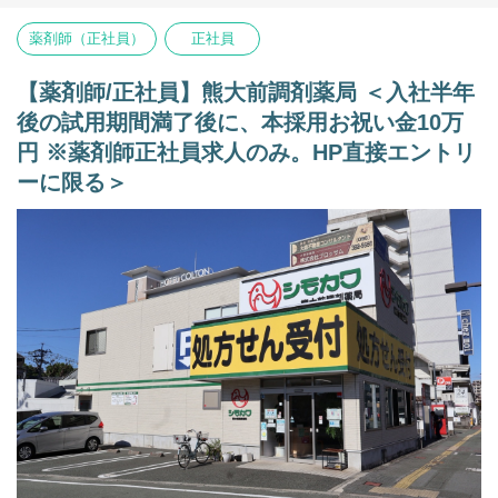
【在宅状況】
薬剤師（正社員）
正社員
50人規模の施設在宅対応あり（月2回ほど訪問有り）
往診同行あり
※当日15～16時、もしくは翌日に施設にお薬を持っていきます。
【薬剤師/正社員】熊大前調剤薬局 ＜入社半年
後の試用期間満了後に、本採用お祝い金10万
【募集補足】
合志調剤を基幹店舗とし、アンビー中央薬局、中央病院前調剤薬
円 ※薬剤師正社員求人のみ。HP直接エントリ
局、などの在宅対応が多い店舗の応援勤務など、ラウンダー勤務
ーに限る＞
ができる方大歓迎です。
【その他の補足事項】
1) 従事すべき業務の変更の範囲
変更なし
2) 就業場所の変更の範囲
正社員は全店。ただし、双方の合意のもと決定する。