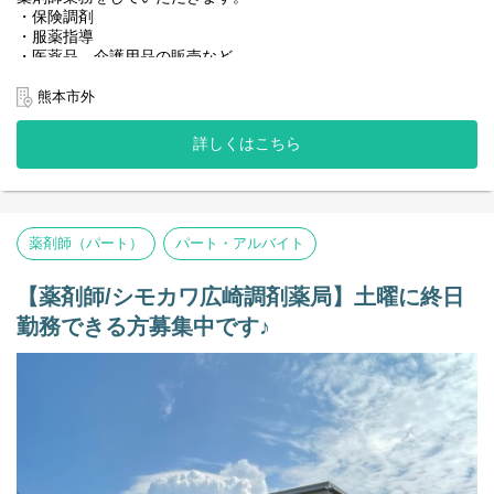
・保険調剤
・服薬指導
・医薬品、介護用品の販売など
＜店舗情報＞
熊本市外
◆処方箋枚数 130枚／日
◆処方内容 熊本労災病院
詳しくはこちら
◆科目 総合
◆薬剤師：正社員7名、パート1名（管理薬剤師：40代前半の男性
の方です）
◆事務：正社員4名
他薬剤師の昼休憩に応じて1人薬剤師の時間帯があります。
薬剤師（パート）
パート・アルバイト
※事務員は常駐しておりますのでご安心ください。
【その他の補足事項】
【薬剤師/シモカワ広崎調剤薬局】土曜に終日
1) 従事すべき業務の変更の範囲
勤務できる方募集中です♪
変更なし
2) 就業場所の変更の範囲
正社員は全店。ただし、双方の合意のもと決定する。