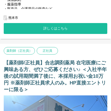
・服薬指導
・医薬品、介護用品の販売など
＜店舗情報＞
熊本市
◆処方箋枚数 50~80枚／日
◆科目 総合（9割熊本大学病院の処方になります）
詳しくはこちら
◆薬剤師：正社員5名、パート1名（管理薬剤師：40代の女性で
す。）
◆事務：正社員2名、パート1名
【特記事項】
高度医療の処方箋取扱がございます。
薬剤師（正社員）
正社員
備蓄医薬品も1700品目以上。
【その他の補足事項】
【薬剤師/正社員】合志調剤薬局 在宅医療にご
1) 従事すべき業務の変更の範囲
興味ある方、ぜひご応募ください♪ ＜入社半年
変更なし
後の試用期間満了後に、本採用お祝い金10万
2) 就業場所の変更の範囲
円 ※薬剤師正社員求人のみ。HP直接エントリ
正社員は全店。ただし、双方の合意のもと決定する。
ーに限る＞