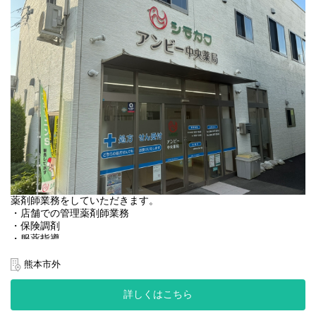
薬剤師業務をしていただきます。
・店舗での管理薬剤師業務
・保険調剤
・服薬指導
・医薬品、介護用品の販売など
熊本市外
＜店舗情報＞
◆処方箋枚数 40~60枚／日
詳しくはこちら
◆処方内容 合志渡邉内科クリニック
※毎週木曜日、近くの施設での往診同行がございます