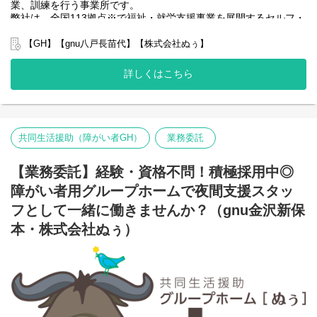
業、訓練を行う事業所です。
弊社は、全国113拠点※で福祉・就労支援事業を展開するセルフ・
エーグループの一員です。
グループ全体で培った豊富なノウハウとネットワークを活かし、
【GH】【gnu八戸長苗代】【株式会社ぬぅ】
スタッフが安心して長く働ける職場づくりに取り組んでいます。
※2025年4月時点
詳しくはこちら
弊社グループでは主に以下のパターンの事業所を全国に展開をさ
せて頂いております。【就労継続支援A型事業所】
⇒障がい者の方々と雇用契約を結んで業務を行って頂きながら一
般就労を目指すサービス。
【就労継続支援B型事業所】
共同生活援助（障がい者GH）
業務委託
⇒障がい者の方々とは非雇用型で内職などの作業を中心にA型や一
般就労を目指す、または高い工賃を目指すサービス。
【業務委託】経験・資格不問！積極採用中◎
【共同生活援助（障がい者グループホーム）】
⇒将来の自立した生活や就労を見据え、生活する力や困難を解決
障がい者用グループホームで夜間支援スタッ
する力、 働く力などを身につけるサービス。
フとして一緒に働きませんか？（gnu金沢新保
■業務内容
本・株式会社ぬぅ）
利用者さんと様々なお話をしながら、日常生活の困りごとをサポ
ートをしていき、自立した生活が送れるように支援していくのが
お仕事となります。
グループホームでの夜間支援員の業務。
・夜間時の利用者様の状況確認や各施設の見回り
・利用者様の話し相手や相談相手
・支援記録のタブレット入力作業