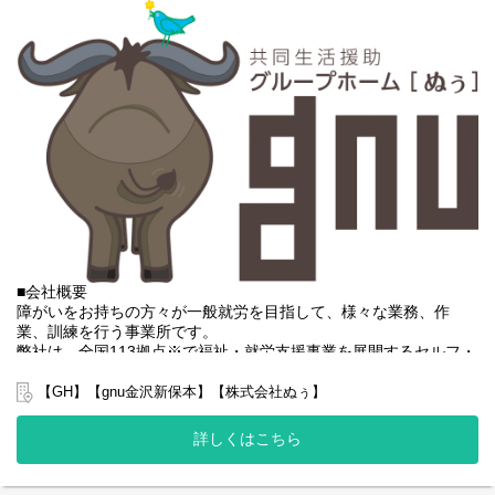
決めていきますのでご相談ください。
楽しくコミュニケーションを取ることがメインです！
ご不明な点やご質問等ございましたら
・朝食、夕食の準備(6食程度)
まずはお気軽にお問い合わせください。
・部屋の掃除
ご応募お待ちしております。
※利用者様のお部屋の掃除手伝いや共有スペース・トイレ掃除と
なります。
Webからの応募は随時受付中です。
・利用者様とのコミュニケーション
※チェックシートに沿って質問したり、確認するだけとなりま
す。わからないことは社員に引き継いでいただいて大丈夫です。
・在庫管理
※チェックシートに沿って、数量を確認する作業となります。
また、外出用務の際、マイカーを使用いただく場合があります。
※マイカー使用の場合は会社規定に基づきガソリン代を支給。
■会社概要
障がいをお持ちの方々が一般就労を目指して、様々な業務、作
【グループホームとは？】
業、訓練を行う事業所です。
グループホームって何？と疑問を持たれている方もおられるの
弊社は、全国113拠点※で福祉・就労支援事業を展開するセルフ・
で、簡単にご説明すると、障がいなどをお持ちの方が将来自立し
エーグループの一員です。
た生活を送れるように我々などの生活支援員などを通じてサポー
グループ全体で培った豊富なノウハウとネットワークを活かし、
【GH】【gnu金沢新保本】【株式会社ぬぅ】
トさせていただいている施設になります。
スタッフが安心して長く働ける職場づくりに取り組んでいます。
住居は一般のアパートや一軒家と同じ環境となりますので、福祉
※2025年4月時点
詳しくはこちら
業界未経験でも非常に馴染みやすく、ご家庭でされている家事を
弊社グループでは主に以下のパターンの事業所を全国に展開をさ
行っていただく場所となります。
せて頂いております。
【就労継続支援A型事業所】