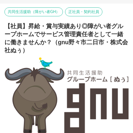
【未経験の方歓迎です】
⇒障がい者の方々と雇用契約を結んで業務を行って頂きながら一
業務はイチから丁寧にご説明します。
般就労を目指すサービス。
共同生活援助（障がい者GH）
正社員・契約社員
先輩スタッフがしっかり
【就労継続支援B型事業所】
フォローいたしますのでご安心ください。
⇒障がい者の方々とは非雇用型で内職などの作業を中心にA型や一
【社員】昇給・賞与実績あり◎障がい者グル
般就労を目指す、または高い工賃を目指すサービス。
【勤務は1日3時間、週2日～】
【共同生活援助（障がい者グループホーム）】
ープホームでサービス管理責任者として一緒
6:00～9:00、18:00～21:00の
⇒将来の自立した生活や就労を見据え、生活する力や困難を解決
両時間の勤務もしくはいずれかの勤務になります。
に働きませんか？（gnu野々市二日市・株式会
する力、 働く力などを身につけるサービス。
週3日～勤務が可能です。
社ぬぅ）
就業時間や就業日数はご希望を伺ったうえで
■業務内容
決めていきますのでご相談ください。
利用者さんと様々な話しをしながら目標などを一緒に立てて、自
立までのお手伝いをして頂く、サービス管理責任者を募集してお
ご不明な点やご質問等ございましたら
ります。
まずはお気軽にお問い合わせください。
・個別支援計画作成に伴う一切の業務
ご応募お待ちしております。
・世話人・生活支援員に伴う一切の業務
・事業所運営に伴う一切の業務
Webからの応募は随時受付中です。
弊社グループのサービス管理責任者の業務内容は他社さんと比べ
て働き安い環境を整え業務負荷を減らす工夫をしております。
・支援費請求は行いません。代理請求を導入していますので利用
記録のチェックのみです。
・個別支援計画、ケース記録を含めた必要な様々な書類は管理シ
ステムを使用しているのでPC１つで管理できる体制となっていま
す。
・行政への変更届等の提出書類のサポートも会社として行ってい