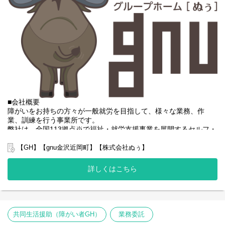
・世話人・生活支援員に伴う一切の業務
・事業所運営に伴う一切の業務
弊社グループのサービス管理責任者の業務内容は他社さんと比べ
て働き安い環境を整え業務負荷を減らす工夫をしております。
・支援費請求は行いません。代理請求を導入していますので利用
記録のチェックのみです。
・個別支援計画、ケース記録を含めた必要な様々な書類は管理シ
ステムを使用しているのでPC１つで管理できる体制となっていま
す。
・行政への変更届等の提出書類のサポートも会社として行ってい
■会社概要
るので資格はもっているが正直できるか自信のない方でも安心し
障がいをお持ちの方々が一般就労を目指して、様々な業務、作
て働ける環境が整っています。
業、訓練を行う事業所です。
弊社は、全国113拠点※で福祉・就労支援事業を展開するセルフ・
エーグループの一員です。
グループ全体で培った豊富なノウハウとネットワークを活かし、
【GH】【gnu金沢近岡町】【株式会社ぬぅ】
スタッフが安心して長く働ける職場づくりに取り組んでいます。
※2025年4月時点
詳しくはこちら
弊社グループでは主に以下のパターンの事業所を全国に展開をさ
せて頂いております。
【就労継続支援A型事業所】
⇒障がい者の方々と雇用契約を結んで業務を行って頂きながら一
般就労を目指すサービス。
共同生活援助（障がい者GH）
業務委託
【就労継続支援B型事業所】