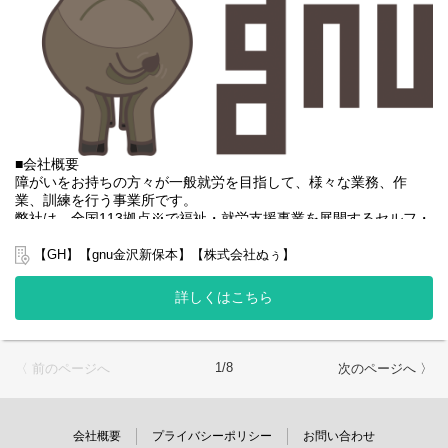
・その他、付随する業務
基本的に食事、入浴、排泄のような介助・介護の作業はありませ
ん。
未経験の方でもご安心ください！
■会社概要
障がいをお持ちの方々が一般就労を目指して、様々な業務、作
業、訓練を行う事業所です。
弊社は、全国113拠点※で福祉・就労支援事業を展開するセルフ・
エーグループの一員です。
グループ全体で培った豊富なノウハウとネットワークを活かし、
【GH】【gnu金沢新保本】【株式会社ぬぅ】
スタッフが安心して長く働ける職場づくりに取り組んでいます。
※2025年4月時点
詳しくはこちら
弊社グループでは主に以下のパターンの事業所を全国に展開をさ
せて頂いております。【就労継続支援A型事業所】
⇒障がい者の方々と雇用契約を結んで業務を行って頂きながら一
般就労を目指すサービス。
1/8
〈 前のページへ
次のページへ 〉
【就労継続支援B型事業所】
⇒障がい者の方々とは非雇用型で内職などの作業を中心にA型や一
般就労を目指す、または高い工賃を目指すサービス。
【共同生活援助（障がい者グループホーム）】
会社概要
プライバシーポリシー
お問い合わせ