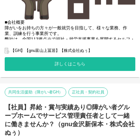
・在庫管理
※チェックシートに沿って、数量を確認する作業となります。
また、外出用務の際、マイカーを使用いただく場合があります。
■会社概要
※マイカー使用の場合は会社規定に基づきガソリン代を支給。
障がいをお持ちの方々が一般就労を目指して、様々な業務、作
業、訓練を行う事業所です。
【グループホームとは？】
弊社は、全国113拠点※で福祉・就労支援事業を展開するセルフ・
グループホームって何？と疑問を持たれている方もおられるの
エーグループの一員です。
で、簡単にご説明すると、障がいなどをお持ちの方が将来自立し
グループ全体で培った豊富なノウハウとネットワークを活かし、
【GH】【gnu富山上冨居】【株式会社ぬぅ】
た生活を送れるように我々などの生活支援員などを通じてサポー
スタッフが安心して長く働ける職場づくりに取り組んでいます。
トさせていただいている施設になります。
※2025年4月時点
詳しくはこちら
住居は一般のアパートや一軒家と同じ環境となりますので、福祉
弊社グループでは主に以下のパターンの事業所を全国に展開をさ
業界未経験でも非常に馴染みやすく、ご家庭でされている家事を
せて頂いております。
行っていただく場所となります。
【就労継続支援A型事業所】
⇒障がい者の方々と雇用契約を結んで業務を行って頂きながら一
【未経験の方歓迎です】
般就労を目指すサービス。
共同生活援助（障がい者GH）
正社員・契約社員
業務はイチから丁寧にご説明します。
【就労継続支援B型事業所】
先輩スタッフがしっかり
⇒障がい者の方々とは非雇用型で内職などの作業を中心にA型や一
フォローいたしますのでご安心ください。
【社員】昇給・賞与実績あり◎障がい者グル
般就労を目指す、または高い工賃を目指すサービス。
【共同生活援助（障がい者グループホーム）】
ープホームでサービス管理責任者として一緒
【勤務は1日3時間、週2日～】
⇒将来の自立した生活や就労を見据え、生活する力や困難を解決
6:00～9:00、18:00～21:00の
に働きませんか？（gnu金沢新保本・株式会社
する力、 働く力などを身につけるサービス。
両時間の勤務もしくはいずれかの勤務になります。
ぬぅ）
週3日～勤務が可能です。
■業務内容
就業時間や就業日数はご希望を伺ったうえで
グループホームにて利用者様のサポートをお願いします。