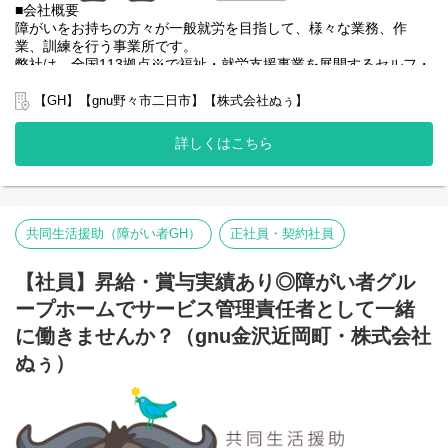
■会社概要
るので資格はもっているが正直できるか自信のない方でも安心し
障がいをお持ちの方々が一般就労を目指して、様々な業務、作
て働ける環境が整っています。
業、訓練を行う事業所です。
弊社は、全国113拠点※で福祉・就労支援事業を展開するセルフ・
エーグループの一員です。
グループ全体で培った豊富なノウハウとネットワークを活かし、
【GH】【gnu野々市二日市】【株式会社ぬぅ】
スタッフが安心して長く働ける職場づくりに取り組んでいます。
※2025年4月時点
詳しくはこちら
弊社グループでは主に以下のパターンの事業所を全国に展開をさ
せて頂いております。
【就労継続支援A型事業所】
⇒障がい者の方々と雇用契約を結んで業務を行って頂きながら一
般就労を目指すサービス。
共同生活援助（障がい者GH）
正社員・契約社員
【就労継続支援B型事業所】
⇒障がい者の方々とは非雇用型で内職などの作業を中心にA型や一
【社員】昇給・賞与実績あり◎障がい者グル
般就労を目指す、または高い工賃を目指すサービス。
【共同生活援助（障がい者グループホーム）】
ープホームでサービス管理責任者として一緒
⇒将来の自立した生活や就労を見据え、生活する力や困難を解決
に働きませんか？（gnu金沢近岡町・株式会社
する力、 働く力などを身につけるサービス。
ぬぅ）
■業務内容
利用者さんと様々な話しをしながら目標などを一緒に立てて、自
立までのお手伝いをして頂く、サービス管理責任者を募集してお
ります。
・個別支援計画作成に伴う一切の業務