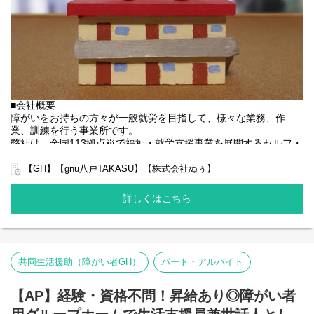
■会社概要
障がいをお持ちの方々が一般就労を目指して、様々な業務、作
業、訓練を行う事業所です。
弊社は、全国113拠点※で福祉・就労支援事業を展開するセルフ・
エーグループの一員です。
グループ全体で培った豊富なノウハウとネットワークを活かし、
【GH】【gnu八戸TAKASU】【株式会社ぬぅ】
スタッフが安心して長く働ける職場づくりに取り組んでいます。
※2025年4月時点
詳しくはこちら
弊社グループでは主に以下のパターンの事業所を全国に展開をさ
せて頂いております。
【就労継続支援A型事業所】
⇒障がい者の方々と雇用契約を結んで業務を行って頂きながら一
般就労を目指すサービス。
共同生活援助（障がい者GH）
パート・アルバイト
【就労継続支援B型事業所】
⇒障がい者の方々とは非雇用型で内職などの作業を中心にA型や一
【AP】経験・資格不問！昇給あり◎障がい者
般就労を目指す、または高い工賃を目指すサービス。
【共同生活援助（障がい者グループホーム）】