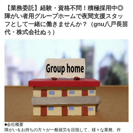
⇒障がい者の方々とは非雇用型で内職などの作業を中心にA型や一
【業務委託】経験・資格不問！積極採用中◎
般就労を目指す、または高い工賃を目指すサービス。
【共同生活援助（障がい者グループホーム）】
障がい者用グループホームで夜間支援スタッ
⇒将来の自立した生活や就労を見据え、生活する力や困難を解決
フとして一緒に働きませんか？（gnu八戸長苗
する力、 働く力などを身につけるサービス。
代・株式会社ぬぅ）
■業務内容
利用者さんと様々な話しをしながら目標などを一緒に立てて、自
立までのお手伝いをして頂く、サービス管理責任者を募集してお
ります。
・個別支援計画作成に伴う一切の業務
・世話人・生活支援員に伴う一切の業務
・事業所運営に伴う一切の業務
弊社グループのサービス管理責任者の業務内容は他社さんと比べ
て働き安い環境を整え業務負荷を減らす工夫をしております。
・支援費請求は行いません。代理請求を導入していますので利用
記録のチェックのみです。
・個別支援計画、ケース記録を含めた必要な様々な書類は管理シ
ステムを使用しているのでPC１つで管理できる体制となっていま
す。
・行政への変更届等の提出書類のサポートも会社として行ってい
るので資格はもっているが正直できるか自信のない方でも安心し
て働ける環境が整っています。
■会社概要
障がいをお持ちの方々が一般就労を目指して、様々な業務、作