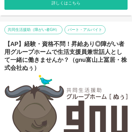
※2025年4月時点
詳しくはこちら
弊社グループでは主に以下のパターンの事業所を全国に展開をさ
せて頂いております。
【就労継続支援A型事業所】
⇒障がい者の方々と雇用契約を結んで業務を行って頂きながら一
般就労を目指すサービス。
共同生活援助（障がい者GH）
パート・アルバイト
【就労継続支援B型事業所】
⇒障がい者の方々とは非雇用型で内職などの作業を中心にA型や一
【AP】経験・資格不問！昇給あり◎障がい者
般就労を目指す、または高い工賃を目指すサービス。
【共同生活援助（障がい者グループホーム）】
用グループホームで生活支援員兼世話人とし
⇒将来の自立した生活や就労を見据え、生活する力や困難を解決
て一緒に働きませんか？（gnu富山上冨居・株
する力、 働く力などを身につけるサービス。
式会社ぬぅ）
■業務内容
グループホームにて利用者様のサポートをお願いします。
楽しくコミュニケーションを取ることがメインです！
・朝食、夕食の準備(6食程度)
※お湯で温めたり、レンジでチンするだけの調理となります。
・部屋の掃除
※利用者様のお部屋の掃除手伝いや共有スペース・トイレ掃除と
なります。
・利用者様とのコミュニケーション
※チェックシートに沿って質問したり、確認するだけとなりま
す。わからないことは社員に引き継いでいただいて大丈夫です。