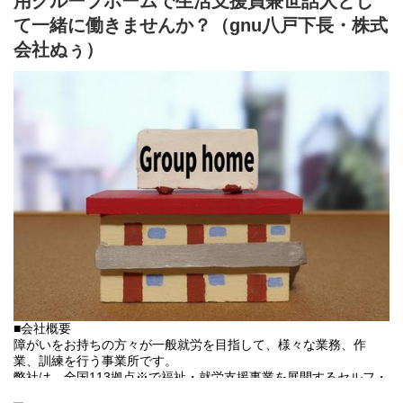
用グループホームで生活支援員兼世話人とし
⇒将来の自立した生活や就労を見据え、生活する力や困難を解決
て一緒に働きませんか？（gnu八戸下長・株式
する力、 働く力などを身につけるサービス。
会社ぬぅ）
■業務内容
利用者さんと様々なお話をしながら、日常生活の困りごとをサポ
ートをしていき、自立した生活が送れるように支援していくのが
お仕事となります。
・朝食や夕食の食事の盛り付け並びに提供
・社用車を利用して日用品の買い出し
・利用者様のお部屋や掃除のお手伝いや共有スペースの掃除
・その他の利用者様の生活サポート
・利用者様の話し相手や相談相手
・支援記録のPC入力作業
・献立、シフト作成
・その他、付随する業務
基本的に食事、入浴、排泄のような介助・介護の作業はありませ
ん。
未経験の方でもご安心ください！
■会社概要
障がいをお持ちの方々が一般就労を目指して、様々な業務、作
業、訓練を行う事業所です。
弊社は、全国113拠点※で福祉・就労支援事業を展開するセルフ・
エーグループの一員です。