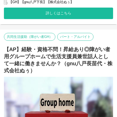
グループ全体で培った豊富なノウハウとネットワークを活かし、
【GH】【gnu八戸下長】【株式会社ぬぅ】
スタッフが安心して長く働ける職場づくりに取り組んでいます。
※2025年4月時点
詳しくはこちら
弊社グループでは主に以下のパターンの事業所を全国に展開をさ
せて頂いております。
【就労継続支援A型事業所】
⇒障がい者の方々と雇用契約を結んで業務を行って頂きながら一
般就労を目指すサービス。
共同生活援助（障がい者GH）
パート・アルバイト
【就労継続支援B型事業所】
⇒障がい者の方々とは非雇用型で内職などの作業を中心にA型や一
【AP】経験・資格不問！昇給あり◎障がい者
般就労を目指す、または高い工賃を目指すサービス。
【共同生活援助（障がい者グループホーム）】
用グループホームで生活支援員兼世話人とし
⇒将来の自立した生活や就労を見据え、生活する力や困難を解決
て一緒に働きませんか？（gnu八戸長苗代・株
する力、 働く力などを身につけるサービス。
式会社ぬぅ）
■業務内容
利用者さんと様々なお話をしながら、日常生活の困りごとをサポ
ートをしていき、自立した生活が送れるように支援していくのが
お仕事となります。
・朝食や夕食の食事の盛り付け並びに提供
・社用車を利用して日用品の買い出し
・利用者様のお部屋や掃除のお手伝いや共有スペースの掃除
・その他の利用者様の生活サポート
・利用者様の話し相手や相談相手
・支援記録のPC入力作業