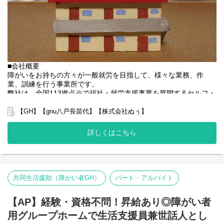
・献立、シフト作成
・その他、付随する業務
基本的に食事、入浴、排泄のような介助・介護の作業はありませ
ん。
未経験の方でもご安心ください！
■会社概要
障がいをお持ちの方々が一般就労を目指して、様々な業務、作
業、訓練を行う事業所です。
弊社は、全国113拠点※で福祉・就労支援事業を展開するセルフ・
エーグループの一員です。
グループ全体で培った豊富なノウハウとネットワークを活かし、
【GH】【gnu八戸長苗代】【株式会社ぬぅ】
スタッフが安心して長く働ける職場づくりに取り組んでいます。
※2025年4月時点
詳しくはこちら
弊社グループでは主に以下のパターンの事業所を全国に展開をさ
せて頂いております。
【就労継続支援A型事業所】
⇒障がい者の方々と雇用契約を結んで業務を行って頂きながら一
般就労を目指すサービス。
共同生活援助（障がい者GH）
パート・アルバイト
【就労継続支援B型事業所】
⇒障がい者の方々とは非雇用型で内職などの作業を中心にA型や一
【AP】経験・資格不問！昇給あり◎障がい者
般就労を目指す、または高い工賃を目指すサービス。
【共同生活援助（障がい者グループホーム）】
用グループホームで生活支援員兼世話人とし
⇒将来の自立した生活や就労を見据え、生活する力や困難を解決