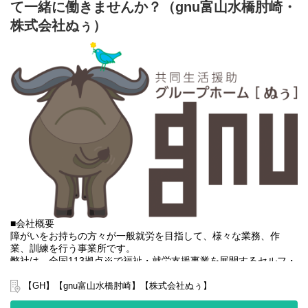
て一緒に働きませんか？（gnu富山水橋肘崎・
する力、 働く力などを身につけるサービス。
株式会社ぬぅ）
■業務内容
利用者さんと様々なお話をしながら、日常生活の困りごとをサポ
ートをしていき、自立した生活が送れるように支援していくのが
お仕事となります。
・朝食や夕食の食事の盛り付け並びに提供
・利用者様のお部屋や掃除のお手伝いや共有スペースの掃除
・その他の利用者様の生活サポート
・利用者様の話し相手や相談相手
・支援記録のタブレット入力作業
・その他、付随する業務
基本的に食事、入浴、排泄のような介助・介護の作業はありませ
ん。
未経験の方でもご安心ください！
■会社概要
障がいをお持ちの方々が一般就労を目指して、様々な業務、作
業、訓練を行う事業所です。
弊社は、全国113拠点※で福祉・就労支援事業を展開するセルフ・
エーグループの一員です。
グループ全体で培った豊富なノウハウとネットワークを活かし、
【GH】【gnu富山水橋肘崎】【株式会社ぬぅ】
スタッフが安心して長く働ける職場づくりに取り組んでいます。