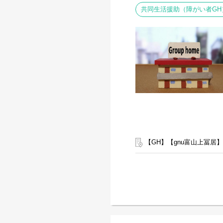
共同生活援助（障がい者GH
【GH】【gnu富山上冨居