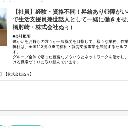
夜間サポートがメインです。
【社員】経験・資格不問！昇給あり◎障がい
・夜間時の施設見回り
※22時と5時にアパートの中や外を見回ります。
で生活支援員兼世話人として一緒に働きません
・夜間時の緊急対応
橋肘崎・株式会社ぬぅ）
※対応マニュアルはありますが、ほとんど緊急対応はありませ
・利用者様の夜間時のお困りごと対応
■会社概要
・支援記録の記載作業
障がいをお持ちの方々が一般就労を目指して、様々な業務、作
・支援記録のPC入力作業（文字入力程度で可）
弊社は、全国113拠点※で福祉・就労支援事業を展開するセル
※できれば尚可
す。
・夕食提供または朝食提供
グループ全体で培った豊富なノウハウとネットワークを活かし
※お湯で温めたりするだけのカンタンな調理で多くても4食程度
ける職場づくりに取り組んでいます。
※2025年4月時点
【グループホームとは？】
弊社グループでは主に以下のパターンの事業所を全国に展開を
グループホームって何？と疑問を持たれている方もおられるの
崎】【株式会社ぬぅ】
【就労継続支援A型事業所】
がいなどをお持ちの方が将来自立した生活を送れるように我々
⇒障がい者の方々と雇用契約を結んで業務を行って頂きながら
てサポートさせていただいている施設になります。
【就労継続支援B型事業所】
住居は一般のアパートや一軒家と同じ環境となりますので、福
⇒障がい者の方々とは非雇用型で内職などの作業を中心にA型や
みやすく、ご家庭でされている家事を行っていただく場所とな
高い工賃を目指すサービス。
【共同生活援助（障がい者グループホーム）】
【未経験の方歓迎です】
⇒将来の自立した生活や就労を見据え、生活する力や困難を解決
業務はイチから丁寧にご説明します。
つけるサービス。
先輩スタッフがしっかり
フォローいたしますのでご安心ください。
■主な業務内容