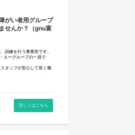
自立までのお手伝いをして頂
障がい者用グループ
せんか？（gnu富
べて働き安い環境を整え業務
用記録のチェックのみです。
業、訓練を行う事業所です。
システムを使用しているので
フ・エーグループの一員で
いるので資格はもっているが
、スタッフが安心して長く働
ます。
させて頂いております。【就
一般就労を目指すサービス。
詳しくはこちら
一般就労を目指す、または
する力、 働く力などを身に