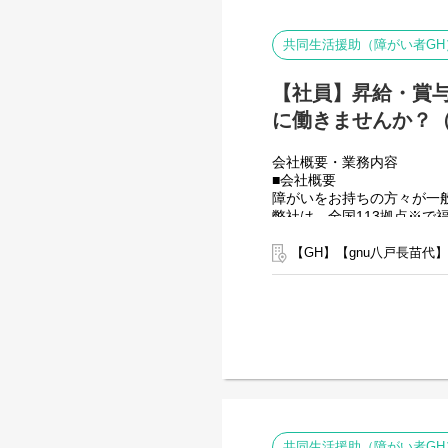
共同生活援助（障がい者GH
【社員】昇給・賞
に働きませんか？（
会社概要・業務内容
■会社概要
障がいをお持ちの方々が一
弊社は、全国113拠点※
グループ全体で培った豊富
す。
【GH】【gnu八戸長苗代
※2025年4月時点
弊社グループでは主に以下
【就労継続支援A型事業所
⇒障がい者の方々と雇用契
【就労継続支援B型事業所
⇒障がい者の方々とは非雇
【共同生活援助（障がい者
⇒将来の自立した生活や就
■業務内容
共同生活援助（障がい者GH