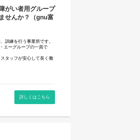
障がい者用グループ
せんか？（gnu富
べて働き安い環境を整え業務
用記録のチェックのみです。
業、訓練を行う事業所です。
システムを使用しているので
フ・エーグループの一員で
いるので資格はもっているが
、スタッフが安心して長く働
ます。
させて頂いております。【就
一般就労を目指すサービス。
詳しくはこちら
一般就労を目指す、または
する力、 働く力などを身に