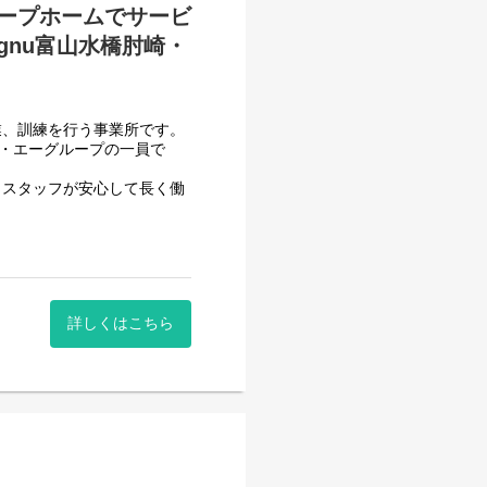
ープホームでサービ
nu富山水橋肘崎・
業、訓練を行う事業所です。
フ・エーグループの一員で
、スタッフが安心して長く働
させて頂いております。
一般就労を目指すサービス。
詳しくはこちら
一般就労を目指す、または
する力、 働く力などを身に
自立までのお手伝いをして頂