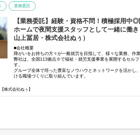
利用者さんと様々な話しをしながら目標などを一緒に立てて、
住居は一般のアパートや一軒家と
）
業務委託
く、サービス管理責任者を募集しております。
同じ環境となりますので、
・個別支援計画作成に伴う一切の業務
福祉業界未経験でも非常に馴染みやすく、
【業務委託】経験・資格不問！積極採用中◎
・世話人・生活支援員に伴う一切の業務
ご家庭でされている家事を行っていただく場所となります。
・事業所運営に伴う一切の業務
ホームで夜間支援スタッフとして一緒に働きま
【未経験の方歓迎です】
山上冨居・株式会社ぬぅ）
弊社グループのサービス管理責任者の業務内容は他社さんと比
業務はイチから丁寧にご説明します。
負荷を減らす工夫をしております。
先輩スタッフがしっかり
■会社概要
・支援費請求は行いません。代理請求を導入していますので利
フォローいたしますのでご安心ください。
障がいをお持ちの方々が一般就労を目指して、様々な業務、作
・個別支援計画、ケース記録を含めた必要な様々な書類は管理
弊社は、全国113拠点※で福祉・就労支援事業を展開するセル
問題解決に向けて進んで行動ができる方、
PC１つで管理できる体制となっています。
す。
楽しんでお仕事に取り組める方をお待ちしております。
・行政への変更届等の提出書類のサポートも会社として行って
グループ全体で培った豊富なノウハウとネットワークを活かし
転職者やブランクのある方も歓迎です。
正直できるか自信のない方でも安心して働ける環境が整ってい
ける職場づくりに取り組んでいます。
ご不明な点やご質問等ございましたら
※2025年4月時点
まずはお気軽にお問い合わせください。
弊社グループでは主に以下のパターンの事業所を全国に展開を
】【株式会社ぬぅ】
ご応募お待ちしております。
労継続支援A型事業所】
⇒障がい者の方々と雇用契約を結んで業務を行って頂きながら
Webからの応募は随時受付中です。
【就労継続支援B型事業所】
⇒障がい者の方々とは非雇用型で内職などの作業を中心にA型や
高い工賃を目指すサービス。
【共同生活援助（障がい者グループホーム）】
⇒将来の自立した生活や就労を見据え、生活する力や困難を解決
つけるサービス。