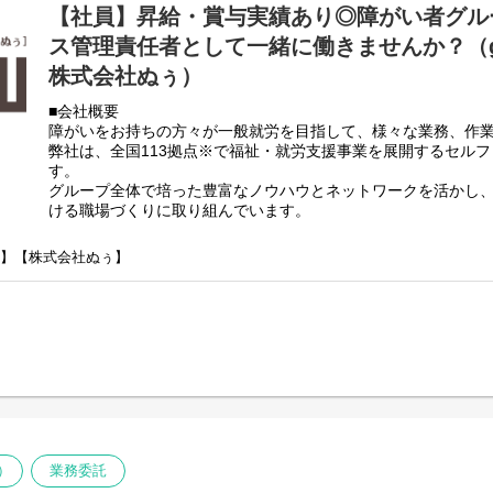
【社員】昇給・賞与実績あり◎障がい者グル
ス管理責任者として一緒に働きませんか？（g
株式会社ぬぅ）
■会社概要
障がいをお持ちの方々が一般就労を目指して、様々な業務、作
弊社は、全国113拠点※で福祉・就労支援事業を展開するセル
す。
グループ全体で培った豊富なノウハウとネットワークを活かし
ける職場づくりに取り組んでいます。
※2025年4月時点
弊社グループでは主に以下のパターンの事業所を全国に展開を
崎】【株式会社ぬぅ】
【就労継続支援A型事業所】
⇒障がい者の方々と雇用契約を結んで業務を行って頂きながら
【就労継続支援B型事業所】
⇒障がい者の方々とは非雇用型で内職などの作業を中心にA型や
高い工賃を目指すサービス。
【共同生活援助（障がい者グループホーム）】
⇒将来の自立した生活や就労を見据え、生活する力や困難を解決
つけるサービス。
■業務内容
利用者さんと様々な話しをしながら目標などを一緒に立てて、
）
業務委託
く、サービス管理責任者を募集しております。