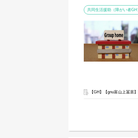
共同生活援助（障がい者GH
【GH】【gnu富山上冨居