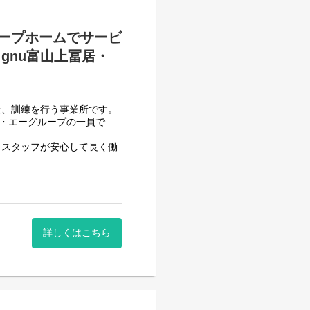
ープホームでサービ
gnu富山上冨居・
、
ポートしていきます。
業、訓練を行う事業所です。
フ・エーグループの一員で
、スタッフが安心して長く働
させて頂いております。
一般就労を目指すサービス。
詳しくはこちら
一般就労を目指す、または
する力、 働く力などを身に