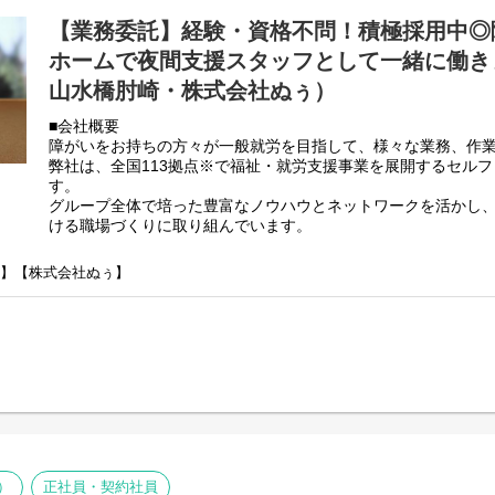
・個別支援計画作成に伴う一切の業務
【業務委託】経験・資格不問！積極採用中◎
・世話人・生活支援員に伴う一切の業務
・事業所運営に伴う一切の業務
ホームで夜間支援スタッフとして一緒に働きま
山水橋肘崎・株式会社ぬぅ）
弊社グループのサービス管理責任者の業務内容は他社さんと比
負荷を減らす工夫をしております。
■会社概要
・支援費請求は行いません。代理請求を導入していますので利
障がいをお持ちの方々が一般就労を目指して、様々な業務、作
・個別支援計画、ケース記録を含めた必要な様々な書類は管理
弊社は、全国113拠点※で福祉・就労支援事業を展開するセル
PC１つで管理できる体制となっています。
す。
・行政への変更届等の提出書類のサポートも会社として行って
グループ全体で培った豊富なノウハウとネットワークを活かし
正直できるか自信のない方でも安心して働ける環境が整ってい
ける職場づくりに取り組んでいます。
※2025年4月時点
弊社グループでは主に以下のパターンの事業所を全国に展開を
崎】【株式会社ぬぅ】
労継続支援A型事業所】
⇒障がい者の方々と雇用契約を結んで業務を行って頂きながら
【就労継続支援B型事業所】
⇒障がい者の方々とは非雇用型で内職などの作業を中心にA型や
高い工賃を目指すサービス。
【共同生活援助（障がい者グループホーム）】
⇒将来の自立した生活や就労を見据え、生活する力や困難を解決
つけるサービス。
■業務内容
夜間支援員は利用者様への
）
正社員・契約社員