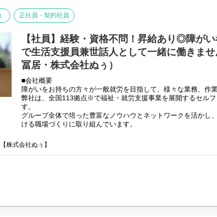
■業務内容
夜間支援員は利用者様への
）
正社員・契約社員
夜間サポートがメインです。
【社員】経験・資格不問！昇給あり◎障がい
・夜間時の施設見回り
※22時と5時にアパートの中や外を見回ります。
で生活支援員兼世話人として一緒に働きません
・夜間時の緊急対応
冨居・株式会社ぬぅ）
※対応マニュアルはありますが、ほとんど緊急対応はありませ
・利用者様の夜間時のお困りごと対応
■会社概要
・支援記録の記載作業
障がいをお持ちの方々が一般就労を目指して、様々な業務、作
・支援記録のPC入力作業（文字入力程度で可）
弊社は、全国113拠点※で福祉・就労支援事業を展開するセル
※できれば尚可
す。
・夕食提供または朝食提供
グループ全体で培った豊富なノウハウとネットワークを活かし
※お湯で温めたりするだけのカンタンな調理で多くても4食程度
ける職場づくりに取り組んでいます。
※2025年4月時点
【グループホームとは？】
弊社グループでは主に以下のパターンの事業所を全国に展開を
グループホームって何？と疑問を持たれている方もおられるの
】【株式会社ぬぅ】
【就労継続支援A型事業所】
がいなどをお持ちの方が将来自立した生活を送れるように我々
⇒障がい者の方々と雇用契約を結んで業務を行って頂きながら
てサポートさせていただいている施設になります。
【就労継続支援B型事業所】
住居は一般のアパートや一軒家と同じ環境となりますので、福
⇒障がい者の方々とは非雇用型で内職などの作業を中心にA型や
みやすく、ご家庭でされている家事を行っていただく場所とな
高い工賃を目指すサービス。
【共同生活援助（障がい者グループホーム）】
【未経験の方歓迎です】
⇒将来の自立した生活や就労を見据え、生活する力や困難を解決
業務はイチから丁寧にご説明します。
つけるサービス。