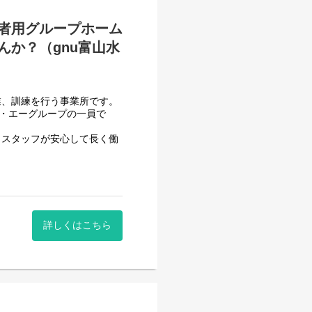
者用グループホーム
か？（gnu富山水
ん。
業、訓練を行う事業所です。
フ・エーグループの一員で
、スタッフが安心して長く働
となります。
させて頂いております。
で、簡単にご説明すると、障
などの生活支援員などを通じ
一般就労を目指すサービス。
祉業界未経験でも非常に馴染
詳しくはこちら
一般就労を目指す、または
ります。
する力、 働く力などを身に