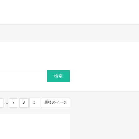
…
7
8
≫
最後のページ