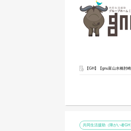
【GH】【gnu富山水橋肘
共同生活援助（障がい者GH