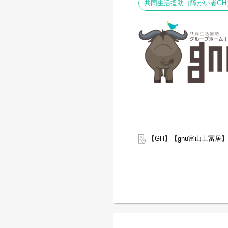
共同生活援助（障がい者GH
【GH】【gnu富山上冨居