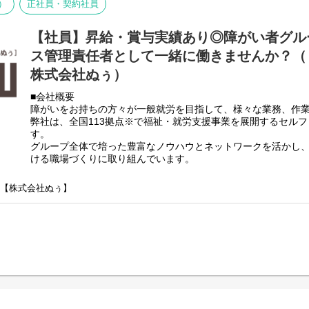
グループホームにて利用者様のサポートをお願いします。
）
正社員・契約社員
【勤務は週3日～】
楽しくコミュニケーションを取ることがメインです！
18:00～翌6:00、18:00～翌9:00、21:00～翌9:00の
【社員】昇給・賞与実績あり◎障がい者グル
いずれかの勤務になります。
・パソコンを使用した支援記録の入力
週3日～勤務が可能です。
※文字入力やマウス操作ができれば大丈夫です。
ス管理責任者として一緒に働きませんか？（ 
就業時間や就業日数はご希望を伺ったうえで
・利用者様への生活指導やアドバイス
株式会社ぬぅ）
決めていきますのでご相談ください。
※お金の管理が苦手な利用者様に定期的に
お小遣いをお渡しすることで金銭感覚を養っていただいたり
ご不明な点やご質問等ございましたら
■会社概要
生活の中でのお困りごとをお聞きしてサポートできる部分をサ
まずはお気軽にお問い合わせください。
障がいをお持ちの方々が一般就労を目指して、様々な業務、作
・パートスタッフへの支援指導やアドバイス
ご応募お待ちしております。
弊社は、全国113拠点※で福祉・就労支援事業を展開するセル
・食事の盛り付け、提供（各6食程度）
す。
※お湯で温めたり、レンジでチンするだけの調理となります。
Webからの応募は随時受付中です。
グループ全体で培った豊富なノウハウとネットワークを活かし
・食材管理、日用品管理、買い出し
ける職場づくりに取り組んでいます。
・献立表の作成
※2025年4月時点
・勤務シフト作成等
弊社グループでは主に以下のパターンの事業所を全国に展開を
・その他、利用者満足度向上に関すること
】【株式会社ぬぅ】
【就労継続支援A型事業所】
⇒障がい者の方々と雇用契約を結んで業務を行って頂きながら
【グループホームとは？】
【就労継続支援B型事業所】
グループホームって何？と疑問を
⇒障がい者の方々とは非雇用型で内職などの作業を中心にA型や
持たれている方もおられるので、
高い工賃を目指すサービス。
簡単にご説明すると、
【共同生活援助（障がい者グループホーム）】
障がいなどをお持ちの方が
⇒将来の自立した生活や就労を見据え、生活する力や困難を解決
将来自立した生活を送れるように
つけるサービス。
我々などの生活支援員などを通じて
サポートさせていただいている施設になります。
■業務内容