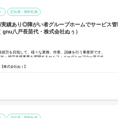
先輩スタッフがしっかり
フォローいたしますのでご安心ください。
■主な業務内容
グループホームにて利用者様のサポートをお願いします。
）
正社員・契約社員
【勤務は週3日～】
楽しくコミュニケーションを取ることがメインです！
18:00～翌6:00、18:00～翌9:00、21:00～翌9:00の
与実績あり◎障がい者グループホームでサービス管
いずれかの勤務になります。
・パソコンを使用した支援記録の入力
週3日～勤務が可能です。
※文字入力やマウス操作ができれば大丈夫です。
 gnu八戸長苗代・株式会社ぬぅ）
就業時間や就業日数はご希望を伺ったうえで
・利用者様への生活指導やアドバイス
決めていきますのでご相談ください。
※お金の管理が苦手な利用者様に定期的に
お小遣いをお渡しすることで金銭感覚を養っていただいたり
ご不明な点やご質問等ございましたら
生活の中でのお困りごとをお聞きしてサポートできる部分をサ
まずはお気軽にお問い合わせください。
般就労を目指して、様々な業務、作業、訓練を行う事業所です。
・パートスタッフへの支援指導やアドバイス
ご応募お待ちしております。
で福祉・就労支援事業を展開するセルフ・エーグループの一員です。
・食事の盛り付け、提供（各4食程度）
なノウハウとネットワークを活かし、スタッフが安心して長く働ける職
・食材管理、日用品管理、買い出し
Webからの応募は随時受付中です。
】【株式会社ぬぅ】
・献立表の作成
・勤務シフト作成等
のパターンの事業所を全国に展開をさせて頂いております。
・その他、利用者満足度向上に関すること
】
約を結んで業務を行って頂きながら一般就労を目指すサービス。
【グループホームとは？】
】
グループホームって何？と疑問を
用型で内職などの作業を中心にA型や一般就労を目指す、または高い工
持たれている方もおられるので、
グループホーム）】
簡単にご説明すると、
労を見据え、生活する力や困難を解決する力、 働く力などを身につける
障がいなどをお持ちの方が
将来自立した生活を送れるように
我々などの生活支援員などを通じて
）
正社員・契約社員