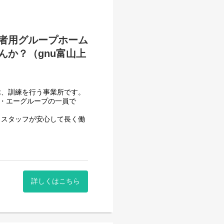
者用グループホーム
か？（gnu富山上
ん。
業、訓練を行う事業所です。
フ・エーグループの一員で
、スタッフが安心して長く働
となります。
させて頂いております。
で、簡単にご説明すると、障
などの生活支援員などを通じ
一般就労を目指すサービス。
祉業界未経験でも非常に馴染
詳しくはこちら
一般就労を目指す、または
ります。
する力、 働く力などを身に