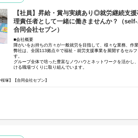
・個別支援計画の作成一式。（弊社システムを使用して作成し
・利用者さん、ご両親、外部関係機関との連絡調整。
【社員】昇給・賞与実績あり◎就労継続支援
・相談員、事業所支援員との会議、連絡等。
・その他、付随する業務
理責任者として一緒に働きませんか？（self-
弊社グループのサービス管理責任者の業務内容は他社さんと比
合同会社セブン）
負荷を減らす工夫をしております。
■会社概要
・支援費請求は行いません。代理請求を導入していますので利
障がいをお持ちの方々が一般就労を目指して、様々な業務、作
・個別支援計画、ケース記録を含めた必要な様々な書類は管理
弊社は、全国113拠点※で福祉・就労支援事業を展開するセル
PC１つで管理できる体制となっています。
す。
・行政への変更届等の提出書類のサポートも会社として行って
グループ全体で培った豊富なノウハウとネットワークを活かし
正直できるか自信のない方でも安心して働ける環境が整ってい
ける職場づくりに取り組んでいます。
※2025年4月時点
弊社グループでは2つのパターンの事業所を全国に展開をさせて
ン中桜塚】【合同会社セブン】
【就労継続支援A型事業所】
⇒障がい者の方々と雇用契約を結んで業務を行って頂きながら
【就労継続支援B型事業所】
⇒障がい者の方々とは非雇用型で内職などの作業を中心にA型や
高い工賃を目指すサービス。
利用者さんと様々な話しをしながら目標などを一緒に立てて一
頂く、サービス管理責任者を募集しております。
■業務内容