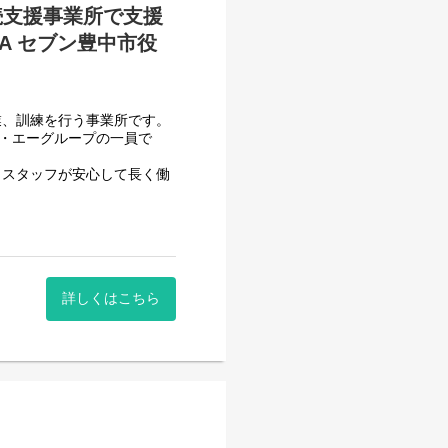
続支援事業所で支援
A セブン豊中市役
せん。
業、訓練を行う事業所です。
フ・エーグループの一員で
、スタッフが安心して長く働
頂いております。
一般就労を目指すサービス。
詳しくはこちら
一般就労を目指す、または
す。