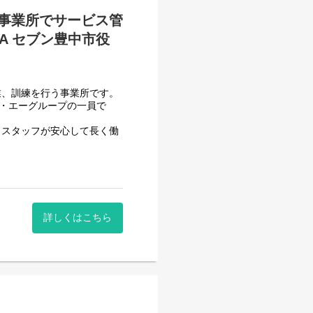
事業所でサービス管
A セブン豊中市役
せん。
業、訓練を行う事業所です。
フ・エーグループの一員で
、スタッフが安心して長く働
頂いております。
一般就労を目指すサービス。
詳しくはこちら
一般就労を目指す、または
般就労までのお手伝いをして