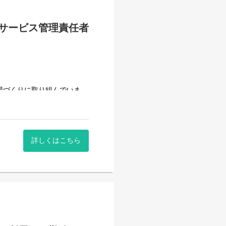
ていきます。）
サービス管理責任者
べて働き安い環境を整え業務
用記録のチェックのみです。
システムを使用しているので
場づくりに取り組んでいま
いるので資格はもっているが
ます。
詳しくはこちら
賃を目指すサービス。
サービス。
を募集しています。