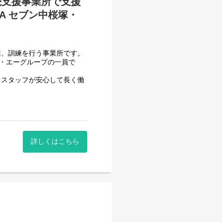
続支援事業所で支援
A セブン中桜塚・
業、訓練を行う事業所です。
フ・エーグループの一員で
、スタッフが安心して長く働
頂いております。
一般就労を目指すサービス。
詳しくはこちら
一般就労を目指す、または
す。