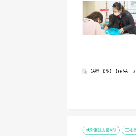
【A型・B型】【self-
就労継続支援A型
正社