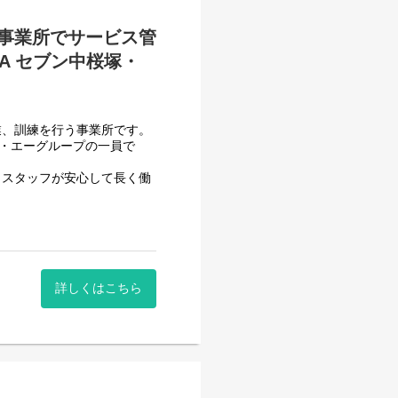
ていきます。）
事業所でサービス管
A セブン中桜塚・
べて働き安い環境を整え業務
用記録のチェックのみです。
業、訓練を行う事業所です。
システムを使用しているので
フ・エーグループの一員で
いるので資格はもっているが
、スタッフが安心して長く働
ます。
頂いております。
一般就労を目指すサービス。
詳しくはこちら
一般就労を目指す、または
般就労までのお手伝いをして