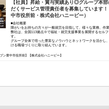
【社員】昇給・賞与実績あり◎グループ本部
の欠員が出た場合は一定期間現場へフォローに入っていただくこともあ
だくサービス管理責任者を募集しています！（se
中市役所前・株式会社ハニービー）
のSV業務/就労施設でのサービス管理責任者の業務
。（弊社システムを使用して作成していきます。）
■会社概要
部関係機関との連絡調整。
障がいをお持ちの方々が一般就労を目指して、様々な業務、作
の会議、連絡等。
弊社は、全国113拠点※で福祉・就労支援事業を展開するセル
す。
グループ全体で培った豊富なノウハウとネットワークを活かし
ける職場づくりに取り組んでいます。
理責任者の業務内容は他社さんと比べて働き安い環境を整え業務負荷を
※2025年4月時点
。代理請求を導入していますので利用記録のチェックのみです。
弊社グループでは主に以下のパターンの事業所を全国に展開を
録を含めた必要な様々な書類は管理システムを使用しているのでPC１つ
A・セブン豊中市役所前】【株式会社ハニービー】
【就労継続支援A型事業所】
⇒障がい者の方々と雇用契約を結んで業務を行って頂きながら
書類のサポートも会社として行っているので資格はもっているが、正直
【就労継続支援B型事業所】
います。
⇒障がい者の方々とは非雇用型で内職などの作業を中心にA型や
高い工賃を目指すサービス。
【共同生活援助（障がい者グループホーム）】
⇒将来の自立した生活や就労を見据え、生活する力や困難を解決
つけるサービス。
■業務内容
こちらの求人は事業所配置ではなく、グループ本部に所属して
責任者を募集しています。