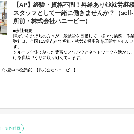
【AP】経験・資格不問！昇給あり◎就労継
・その他支援記録作成 など
スタッフとして一緒に働きませんか？（self-
基本的に食事や入浴、排泄のような介助・介護の作業はありま
所前・株式会社ハニービー）
未経験の方でもご安心ください！
■会社概要
〈とある1日のスケジュール〉
障がいをお持ちの方々が一般就労を目指して、様々な業務、作
10：00 出社・朝礼
弊社は、全国113拠点※で福祉・就労支援事業を展開するセル
10：10 施設外対応・作業支援
す。
12：00 休憩・昼食
グループ全体で培った豊富なノウハウとネットワークを活かし
12：30 作業支援
ける職場づくりに取り組んでいます。
15：30 支援記録作成
※2025年4月時点
15：45 作業終了・退社
弊社グループでは2つのパターンの事業所を全国に展開をさせて
A・セブン豊中市役所前】【株式会社ハニービー】
【就労継続支援A型事業所】
⇒障がい者の方々と雇用契約を結んで業務を行って頂きながら
【就労継続支援B型事業所】
⇒障がい者の方々とは非雇用型で内職などの作業を中心にA型や
高い工賃を目指すサービス。
利用者さんの日々の訓練をサポートする支援員を募集していま
■業務内容
・利用者様の直接支援および指導
・施設外作業の同行
員・契約社員
・利用者様とコミュニケーションを取る