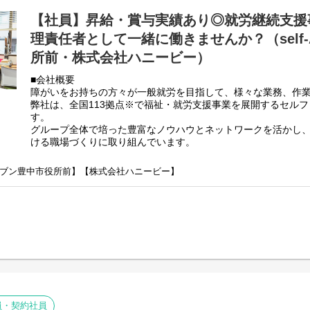
・送迎
【社員】昇給・賞与実績あり◎就労継続支援
・その他支援記録作成 など
理責任者として一緒に働きませんか？（self-
基本的に食事や入浴、排泄のような介助・介護の作業はありま
所前・株式会社ハニービー）
未経験の方でもご安心ください！
■会社概要
〈とある1日のスケジュール〉
障がいをお持ちの方々が一般就労を目指して、様々な業務、作
9:20~30 出社／スタッフミーティング
弊社は、全国113拠点※で福祉・就労支援事業を展開するセル
9:40 利用者受け入れ
す。
10:00 作業支援・業務開始
グループ全体で培った豊富なノウハウとネットワークを活かし
12:00 休憩・昼食
ける職場づくりに取り組んでいます。
13:00 作業支援・業務開始
※2025年4月時点
14:00 支援記録作成
弊社グループでは2つのパターンの事業所を全国に展開をさせて
A・セブン豊中市役所前】【株式会社ハニービー】
15:00 利用者退社
【就労継続支援A型事業所】
15:30 スタッフ引継ぎ
⇒障がい者の方々と雇用契約を結んで業務を行って頂きながら
15:50~16:00 退社
【就労継続支援B型事業所】
⇒障がい者の方々とは非雇用型で内職などの作業を中心にA型や
高い工賃を目指すサービス。
利用者さんと様々な話しをしながら目標などを一緒に立てて一
頂く、サービス管理責任者を募集しております。
■業務内容
就労施設でのサービス管理責任者の業務。
員・契約社員