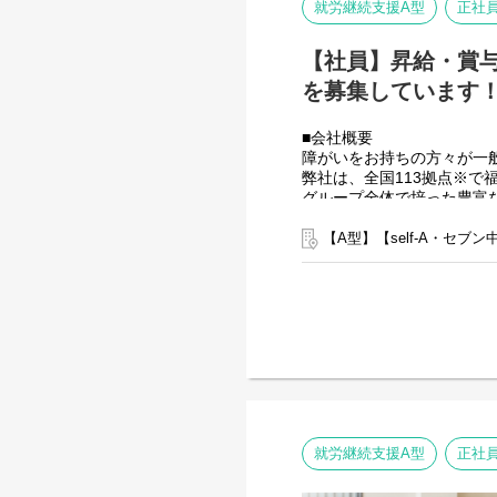
就労継続支援A型
正社
【社員】昇給・賞
を募集しています！（
■会社概要
障がいをお持ちの方々が一
弊社は、全国113拠点※
グループ全体で培った豊富
す。
※2025年4月時点
【A型】【self-A・セブ
弊社グループでは主に以下
【就労継続支援A型事業所
⇒障がい者の方々と雇用契
【就労継続支援B型事業所
⇒障がい者の方々とは非雇
【共同生活援助（障がい者
⇒将来の自立した生活や就
■業務内容
こちらの求人は事業所配置
就労継続支援A型
正社
＼普段は自宅最寄りの事業
本部に所属して直営店事業
出張が多くなりますので待