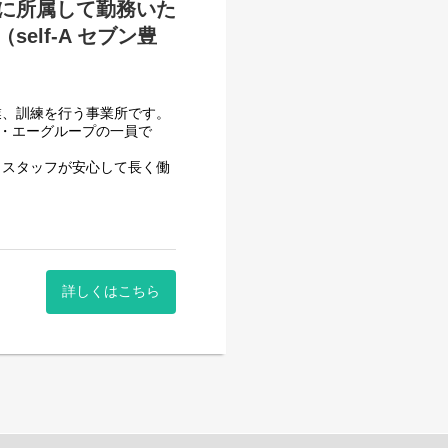
に所属して勤務いた
ります。
lf-A セブン豊
業、訓練を行う事業所です。
フ・エーグループの一員で
、スタッフが安心して長く働
減らす工夫をしております。
させて頂いております。
で管理できる体制となって
一般就労を目指すサービス。
できるか自信のない方でも安
詳しくはこちら
一般就労を目指す、または
する力、 働く力などを身に
働いていただくサービス管理