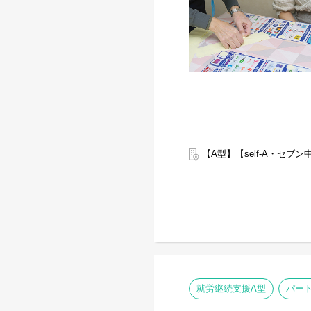
【A型】【self-A・セブ
就労継続支援A型
パー