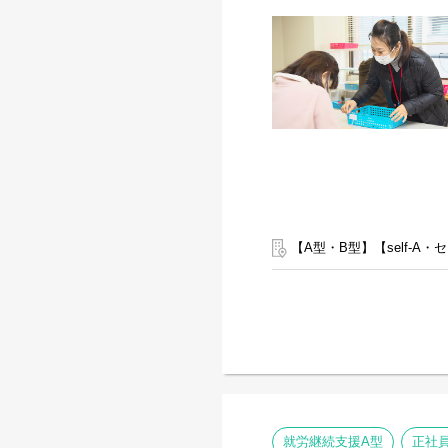
【A型・B型】【self-
就労継続支援A型
正社