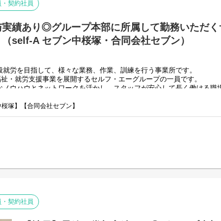
就労施設でのサービス管理責任者の業務。
員・契約社員
・個別支援計画の作成一式。（弊社システムを使用して作成し
・利用者さん、ご両親、外部関係機関との連絡調整。
与実績あり◎グループ本部に所属して勤務いただく
・相談員、事業所支援員との会議、連絡等。
・その他、付随する業務
self-A セブン中桜塚・合同会社セブン）
弊社グループのサービス管理責任者の業務内容は他社さんと比
負荷を減らす工夫をしております。
般就労を目指して、様々な業務、作業、訓練を行う事業所です。
・支援費請求は行いません。代理請求を導入していますので利
で福祉・就労支援事業を展開するセルフ・エーグループの一員です。
・個別支援計画、ケース記録を含めた必要な様々な書類は管理
なノウハウとネットワークを活かし、スタッフが安心して長く働ける職
PC１つで管理できる体制となっています。
・行政への変更届等の提出書類のサポートも会社として行って
正直できるか自信のない方でも安心して働ける環境が整ってい
ン中桜塚】【合同会社セブン】
のパターンの事業所を全国に展開をさせて頂いております。
】
約を結んで業務を行って頂きながら一般就労を目指すサービス。
】
用型で内職などの作業を中心にA型や一般就労を目指す、または高い工
グループホーム）】
労を見据え、生活する力や困難を解決する力、 働く力などを身につける
ではなく、グループ本部に所属して働いていただくサービス管理責任者
員・契約社員
所で勤務していただいてOK！／
所や加盟店事業所のSVを担って頂きます。
遇も高くなっております。