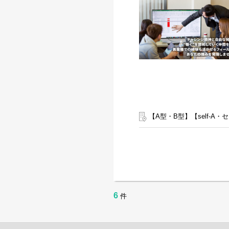
また直営店事業所でサビ管
直営店事業所、加盟店事業所
・個別支援計画の作成一式
・利用者さん、ご両親、外
・相談員、事業所支援員と
・その他、付随する業務
弊社グループのサービス管
・支援費請求は行いません
・個別支援計画、ケース記
【A型・B型】【self-
います。
・行政への変更届等の提出
心して働ける環境が整って
6
件