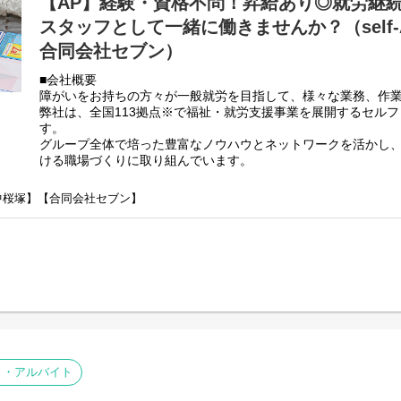
【AP】経験・資格不問！昇給あり◎就労継
スタッフとして一緒に働きませんか？（self-
合同会社セブン）
■会社概要
障がいをお持ちの方々が一般就労を目指して、様々な業務、作
弊社は、全国113拠点※で福祉・就労支援事業を展開するセル
す。
グループ全体で培った豊富なノウハウとネットワークを活かし
ける職場づくりに取り組んでいます。
※2025年4月時点
弊社グループでは2つのパターンの事業所を全国に展開をさせて
ン中桜塚】【合同会社セブン】
【就労継続支援A型事業所】
⇒障がい者の方々と雇用契約を結んで業務を行って頂きながら
【就労継続支援B型事業所】
⇒障がい者の方々とは非雇用型で内職などの作業を中心にA型や
高い工賃を目指すサービス。
利用者さんの日々の訓練をサポートする支援員を募集していま
■業務内容
・利用者様の直接支援および指導
・施設外作業の同行
ト・アルバイト
・利用者様とコミュニケーションを取る
・送迎