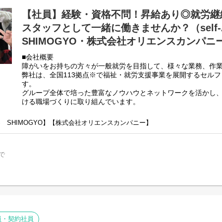
・利用者さん、ご両親、外部関係機関との連絡調整。
【社員】経験・資格不問！昇給あり◎就労継
・相談員、事業所支援員との会議、連絡等。
・その他、付随する業務
スタッフとして一緒に働きませんか？（self-A 
弊社グループのサービス管理責任者の業務内容は他社さんと比
SHIMOGYO・株式会社オリエンスカンパニ
負荷を減らす工夫をしております。
■会社概要
・支援費請求は行いません。代理請求を導入していますので利
障がいをお持ちの方々が一般就労を目指して、様々な業務、作
・個別支援計画、ケース記録を含めた必要な様々な書類は管理
弊社は、全国113拠点※で福祉・就労支援事業を展開するセル
PC１つで管理できる体制となっています。
す。
・行政への変更届等の提出書類のサポートも会社として行って
グループ全体で培った豊富なノウハウとネットワークを活かし
正直できるか自信のない方でも安心して働ける環境が整ってい
ける職場づくりに取り組んでいます。
※2025年4月時点
弊社グループでは2つのパターンの事業所を全国に展開をさせて
ENS SHIMOGYO】【株式会社オリエンスカンパニー】
【就労継続支援A型事業所】
⇒障がい者の方々と雇用契約を結んで業務を行って頂きながら
【就労継続支援B型事業所】
で
⇒障がい者の方々とは非雇用型で内職などの作業を中心にA型や
高い工賃を目指すサービス。
利用者さんの日々の訓練をサポートする支援員を募集していま
■業務内容
・利用者様の直接支援および指導
・施設外作業の同行
員・契約社員