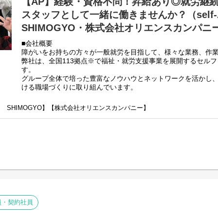
【AP】経験・資格不問！昇給あり◎就労継
スタッフとして一緒に働きませんか？（self-A 
SHIMOGYO・株式会社オリエンスカンパニ
■会社概要
障がいをお持ちの方々が一般就労を目指して、様々な業務、作
弊社は、全国113拠点※で福祉・就労支援事業を展開するセル
す。
グループ全体で培った豊富なノウハウとネットワークを活かし
ける職場づくりに取り組んでいます。
※2025年4月時点
弊社グループでは2つのパターンの事業所を全国に展開をさせて
ENS SHIMOGYO】【株式会社オリエンスカンパニー】
【就労継続支援A型事業所】
⇒障がい者の方々と雇用契約を結んで業務を行って頂きながら
【就労継続支援B型事業所】
⇒障がい者の方々とは非雇用型で内職などの作業を中心にA型や
高い工賃を目指すサービス。
利用者さんの日々の訓練をサポートする支援員を募集していま
■業務内容
・利用者様の直接支援および指導
・施設外作業の同行
員・契約社員
・利用者様とコミュニケーションを取る
・送迎