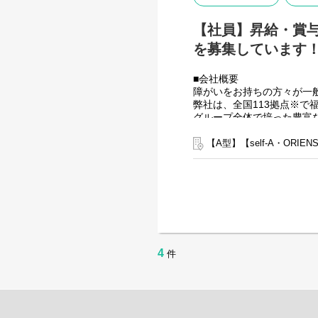
【社員】昇給・賞
を募集しています！（
■会社概要
障がいをお持ちの方々が一
弊社は、全国113拠点※
グループ全体で培った豊富
す。
※2025年4月時点
【A型】【self-A・ORI
弊社グループでは主に以下
【就労継続支援A型事業所
⇒障がい者の方々と雇用契
【就労継続支援B型事業所
⇒障がい者の方々とは非雇
【共同生活援助（障がい者
⇒将来の自立した生活や就
4
件
■業務内容
こちらの求人は事業所配置
＼普段は自宅最寄りの事業
本部に所属して直営店事業
出張が多くなりますので待