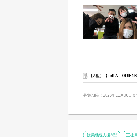
【A型】【self-A・ORI
募集期限：2023年11月06日ま
就労継続支援A型
正社