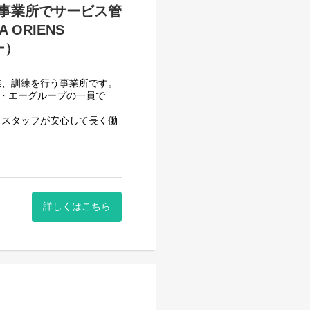
事業所でサービス管
ORIENS
せん。
ー）
業、訓練を行う事業所です。
フ・エーグループの一員で
、スタッフが安心して長く働
頂いております。
一般就労を目指すサービス。
詳しくはこちら
一般就労を目指す、または
般就労までのお手伝いをして
ていきます。）