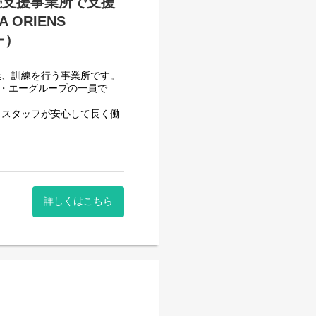
続支援事業所で支援
ORIENS
ー）
業、訓練を行う事業所です。
フ・エーグループの一員で
、スタッフが安心して長く働
頂いております。
一般就労を目指すサービス。
詳しくはこちら
一般就労を目指す、または
す。