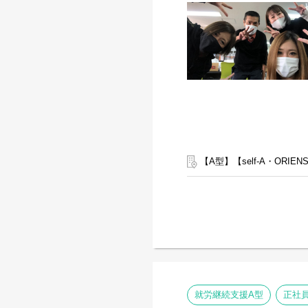
【A型】【self-A・ORI
就労継続支援A型
正社