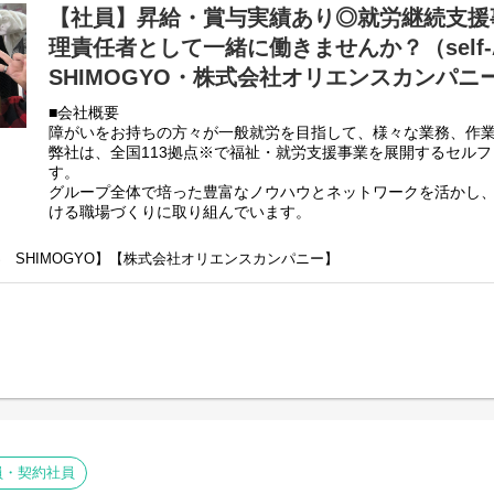
【社員】昇給・賞与実績あり◎就労継続支援
・その他支援記録作成 など
理責任者として一緒に働きませんか？（self-A 
基本的に食事や入浴、排泄のような介助・介護の作業はありま
SHIMOGYO・株式会社オリエンスカンパニ
未経験の方でもご安心ください！
■会社概要
〈とある1日のスケジュール〉
障がいをお持ちの方々が一般就労を目指して、様々な業務、作
9:30 出社/申し送り・ケース記録の確認など
弊社は、全国113拠点※で福祉・就労支援事業を展開するセル
10:00 利用者の受入れ・作業支援
す。
10:30 施設外引率・作業支援
グループ全体で培った豊富なノウハウとネットワークを活かし
12:00頃～ 休憩・昼食（1時間）
ける職場づくりに取り組んでいます。
13:00頃～ 作業開始・支援
※2025年4月時点
15:00～ 施設外先から事業所への送迎
弊社グループでは2つのパターンの事業所を全国に展開をさせて
ENS SHIMOGYO】【株式会社オリエンスカンパニー】
支援記録の作成
【就労継続支援A型事業所】
15:30 退社
⇒障がい者の方々と雇用契約を結んで業務を行って頂きながら
【就労継続支援B型事業所】
⇒障がい者の方々とは非雇用型で内職などの作業を中心にA型や
高い工賃を目指すサービス。
利用者さんと様々な話しをしながら目標などを一緒に立てて一
頂く、サービス管理責任者を募集しております。
■業務内容
就労施設でのサービス管理責任者の業務。
員・契約社員
・個別支援計画の作成一式。（弊社システムを使用して作成し