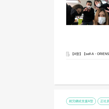
【A型】【self-A・ORI
就労継続支援A型
正社