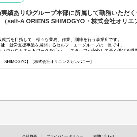
・利用者様とコミュニケーションを取る
・送迎
与実績あり◎グループ本部に所属して勤務いただく
・その他支援記録作成 など
self-A ORIENS SHIMOGYO・株式会社オ
基本的に食事や入浴、排泄のような介助・介護の作業はありま
未経験の方でもご安心ください！
般就労を目指して、様々な業務、作業、訓練を行う事業所です。
で福祉・就労支援事業を展開するセルフ・エーグループの一員です。
なノウハウとネットワークを活かし、スタッフが安心して長く働ける職
ENS SHIMOGYO】【株式会社オリエンスカンパニー】
のパターンの事業所を全国に展開をさせて頂いております。
】
約を結んで業務を行って頂きながら一般就労を目指すサービス。
】
用型で内職などの作業を中心にA型や一般就労を目指す、または高い工
グループホーム）】
労を見据え、生活する力や困難を解決する力、 働く力などを身につける
ではなく、グループ本部に所属して働いていただくサービス管理責任者
所で勤務していただいてOK！／
所や加盟店事業所のSVを担って頂きます。
遇も高くなっております。
会社概要
プライバシーポリシー
お問い合わせ