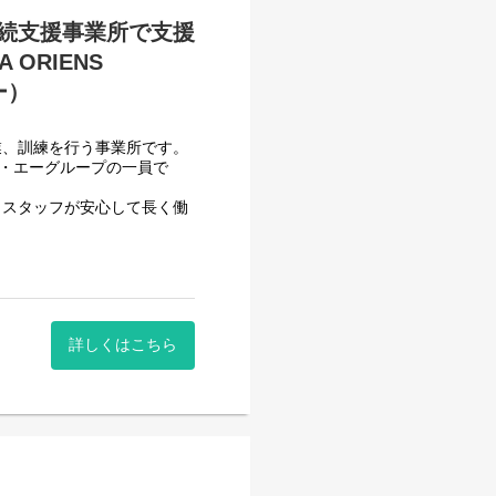
続支援事業所で支援
ORIENS
べて働き安い環境を整え業務
ー）
用記録のチェックのみです。
業、訓練を行う事業所です。
システムを使用しているので
フ・エーグループの一員で
いるので資格はもっているが
、スタッフが安心して長く働
ます。
頂いております。
一般就労を目指すサービス。
詳しくはこちら
一般就労を目指す、または
す。