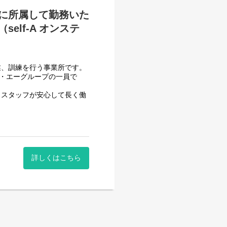
に所属して勤務いた
lf-A オンステ
べて働き安い環境を整え業務
用記録のチェックのみです。
業、訓練を行う事業所です。
システムを使用しているので
フ・エーグループの一員で
いるので資格はもっているが
、スタッフが安心して長く働
ます。
させて頂いております。
一般就労を目指すサービス。
詳しくはこちら
一般就労を目指す、または
する力、 働く力などを身に
働いていただくサービス管理