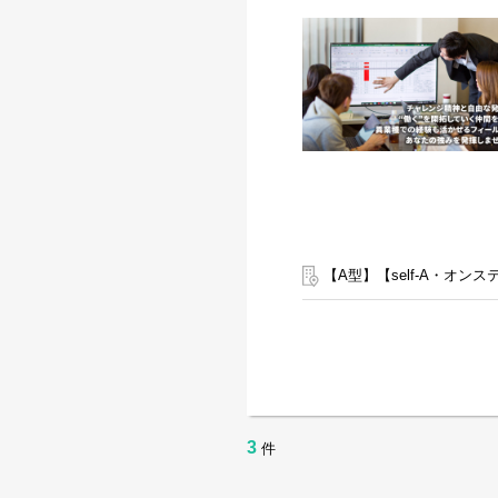
【A型】【self-A・オ
3
件