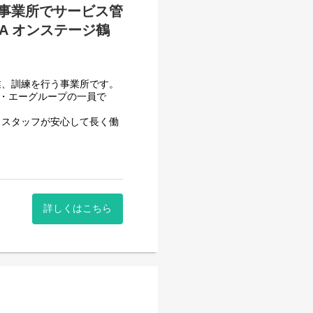
事業所でサービス管
A オンステージ鶴
せん。
業、訓練を行う事業所です。
フ・エーグループの一員で
、スタッフが安心して長く働
頂いております。
一般就労を目指すサービス。
詳しくはこちら
一般就労を目指す、または
般就労までのお手伝いをして
ていきます。）