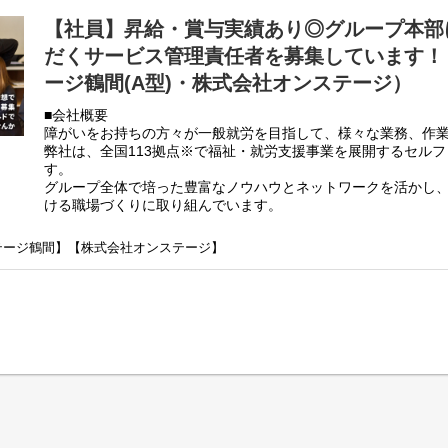
・利用者さん、ご両親、外部関係機関との連絡調整。
【社員】昇給・賞与実績あり◎グループ本部
・相談員、事業所支援員との会議、連絡等。
・その他、付随する業務
だくサービス管理責任者を募集しています！（se
弊社グループのサービス管理責任者の業務内容は他社さんと比
ージ鶴間(A型)・株式会社オンステージ）
負荷を減らす工夫をしております。
■会社概要
・支援費請求は行いません。代理請求を導入していますので利
障がいをお持ちの方々が一般就労を目指して、様々な業務、作
・個別支援計画、ケース記録を含めた必要な様々な書類は管理
弊社は、全国113拠点※で福祉・就労支援事業を展開するセル
PC１つで管理できる体制となっています。
す。
・行政への変更届等の提出書類のサポートも会社として行って
グループ全体で培った豊富なノウハウとネットワークを活かし
正直できるか自信のない方でも安心して働ける環境が整ってい
ける職場づくりに取り組んでいます。
※2025年4月時点
弊社グループでは主に以下のパターンの事業所を全国に展開を
ンステージ鶴間】【株式会社オンステージ】
【就労継続支援A型事業所】
⇒障がい者の方々と雇用契約を結んで業務を行って頂きながら
【就労継続支援B型事業所】
⇒障がい者の方々とは非雇用型で内職などの作業を中心にA型や
高い工賃を目指すサービス。
【共同生活援助（障がい者グループホーム）】
⇒将来の自立した生活や就労を見据え、生活する力や困難を解決
つけるサービス。
■業務内容
こちらの求人は事業所配置ではなく、グループ本部に所属して