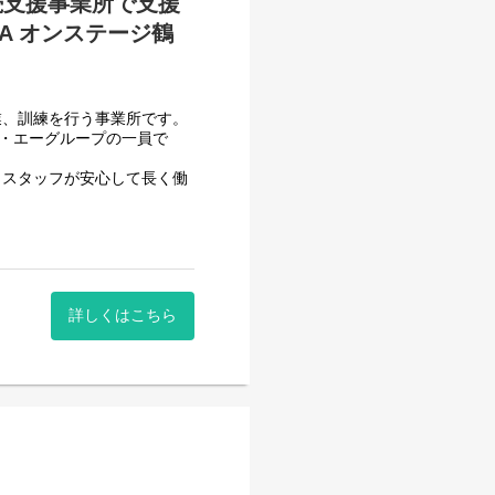
続支援事業所で支援
A オンステージ鶴
業、訓練を行う事業所です。
フ・エーグループの一員で
、スタッフが安心して長く働
頂いております。
一般就労を目指すサービス。
詳しくはこちら
一般就労を目指す、または
す。