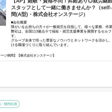
【AP】経験・資格不問！昇給あり◎就労継
スタッフとして一緒に働きませんか？（self-
間(A型)・株式会社オンステージ）
■会社概要
障がいをお持ちの方々が一般就労を目指して、様々な業務、作
弊社は、全国113拠点※で福祉・就労支援事業を展開するセル
す。
グループ全体で培った豊富なノウハウとネットワークを活かし
ける職場づくりに取り組んでいます。
※2025年4月時点
弊社グループでは2つのパターンの事業所を全国に展開をさせて
ンステージ鶴間】【株式会社オンステージ】
【就労継続支援A型事業所】
⇒障がい者の方々と雇用契約を結んで業務を行って頂きながら
【就労継続支援B型事業所】
⇒障がい者の方々とは非雇用型で内職などの作業を中心にA型や
高い工賃を目指すサービス。
利用者さんの日々の訓練をサポートする支援員を募集していま
■業務内容
・利用者様の直接支援および指導
・施設外作業の同行
員・契約社員
・利用者様とコミュニケーションを取る
・送迎