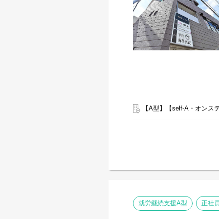
【A型】【self-A・オ
就労継続支援A型
正社