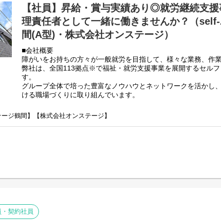
【社員】昇給・賞与実績あり◎就労継続支援
・その他支援記録作成 など
理責任者として一緒に働きませんか？（self-
基本的に食事や入浴、排泄のような介助・介護の作業はありま
間(A型)・株式会社オンステージ）
未経験の方でもご安心ください！
■会社概要
〈とある1日のスケジュール〉
障がいをお持ちの方々が一般就労を目指して、様々な業務、作
9：00 出社
弊社は、全国113拠点※で福祉・就労支援事業を展開するセル
施設外就労送迎対応
す。
9：30 作業支援
グループ全体で培った豊富なノウハウとネットワークを活かし
12：00 休憩・昼食
ける職場づくりに取り組んでいます。
13：00 作業支援
※2025年4月時点
14：30 施設外就労送迎対応
弊社グループでは2つのパターンの事業所を全国に展開をさせて
ンステージ鶴間】【株式会社オンステージ】
14：45 支援記録作成、情報共有
【就労継続支援A型事業所】
15：30 退社
⇒障がい者の方々と雇用契約を結んで業務を行って頂きながら
【就労継続支援B型事業所】
⇒障がい者の方々とは非雇用型で内職などの作業を中心にA型や
高い工賃を目指すサービス。
利用者さんと様々な話しをしながら目標などを一緒に立てて一
頂く、サービス管理責任者を募集しております。
■業務内容
就労施設でのサービス管理責任者の業務。
員・契約社員
・個別支援計画の作成一式。（弊社システムを使用して作成し