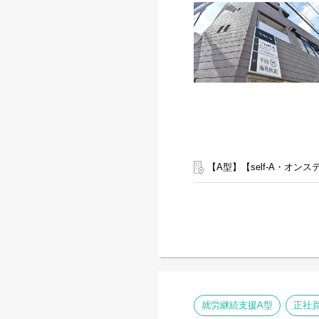
【A型】【self-A・オ
就労継続支援A型
正社