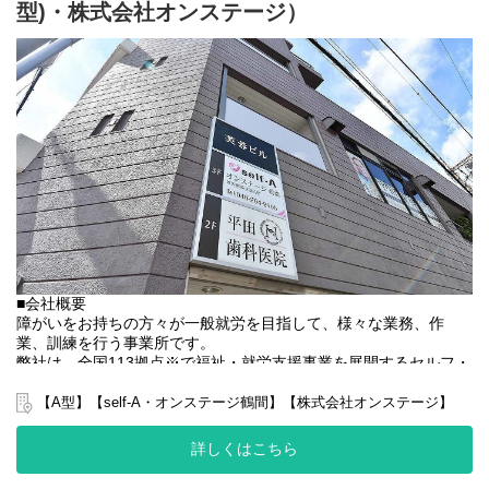
型)・株式会社オンステージ）
■業務内容
・利用者様の直接支援および指導
・施設外作業の同行
・利用者様とコミュニケーションを取る
・送迎
・その他支援記録作成 など
基本的に食事や入浴、排泄のような介助・介護の作業はありませ
ん。
未経験の方でもご安心ください！
〈とある1日のスケジュール〉
9：00 出社
施設外就労送迎対応
■会社概要
9：30 作業支援
障がいをお持ちの方々が一般就労を目指して、様々な業務、作
12：00 休憩・昼食
業、訓練を行う事業所です。
13：00 作業支援
弊社は、全国113拠点※で福祉・就労支援事業を展開するセルフ・
14：30 施設外就労送迎対応
エーグループの一員です。
14：45 支援記録作成、情報共有
グループ全体で培った豊富なノウハウとネットワークを活かし、
15：30 退社
【A型】【self-A・オンステージ鶴間】【株式会社オンステージ】
スタッフが安心して長く働ける職場づくりに取り組んでいます。
※2025年4月時点
詳しくはこちら
弊社グループでは2つのパターンの事業所を全国に展開をさせて頂
いております。