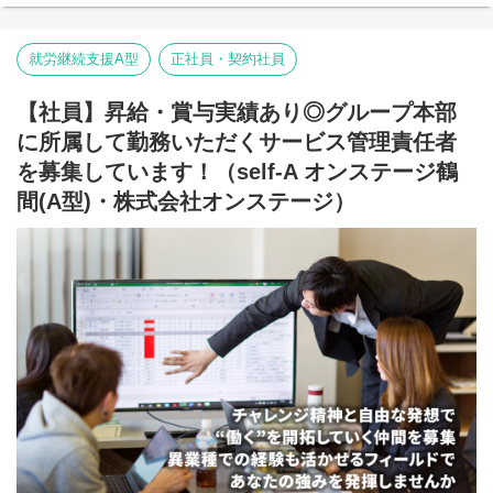
【就労継続支援A型事業所】
⇒障がい者の方々と雇用契約を結んで業務を行って頂きながら一
般就労を目指すサービス。
就労継続支援A型
正社員・契約社員
【就労継続支援B型事業所】
⇒障がい者の方々とは非雇用型で内職などの作業を中心にA型や一
【社員】昇給・賞与実績あり◎グループ本部
般就労を目指す、または高い工賃を目指すサービス。
に所属して勤務いただくサービス管理責任者
利用者さんと様々な話しをしながら目標などを一緒に立てて一般
就労までのお手伝いをして頂く、サービス管理責任者を募集して
を募集しています！（self-A オンステージ鶴
おります。
間(A型)・株式会社オンステージ）
■業務内容
就労施設でのサービス管理責任者の業務。
・個別支援計画の作成一式。（弊社システムを使用して作成して
いきます。）
・利用者さん、ご両親、外部関係機関との連絡調整。
・相談員、事業所支援員との会議、連絡等。
・その他、付随する業務
弊社グループのサービス管理責任者の業務内容は他社さんと比べ
て働き安い環境を整え業務負荷を減らす工夫をしております。
・支援費請求は行いません。代理請求を導入していますので利用
記録のチェックのみです。
・個別支援計画、ケース記録を含めた必要な様々な書類は管理シ
ステムを使用しているのでPC１つで管理できる体制となっていま