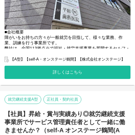
■会社概要
障がいをお持ちの方々が一般就労を目指して、様々な業務、作
業、訓練を行う事業所です。
弊社は、全国113拠点※で福祉・就労支援事業を展開するセルフ・
エーグループの一員です。
グループ全体で培った豊富なノウハウとネットワークを活かし、
【A型】【self-A・オンステージ鶴間】【株式会社オンステージ】
スタッフが安心して長く働ける職場づくりに取り組んでいます。
※2025年4月時点
詳しくはこちら
弊社グループでは2つのパターンの事業所を全国に展開をさせて頂
いております。
【就労継続支援A型事業所】
⇒障がい者の方々と雇用契約を結んで業務を行って頂きながら一
般就労を目指すサービス。
就労継続支援A型
正社員・契約社員
【就労継続支援B型事業所】
⇒障がい者の方々とは非雇用型で内職などの作業を中心にA型や一
【社員】昇給・賞与実績あり◎就労継続支援
般就労を目指す、または高い工賃を目指すサービス。
事業所でサービス管理責任者として一緒に働
利用者さんの日々の訓練をサポートする支援員を募集していま
す。
きませんか？（self-A オンステージ鶴間(A