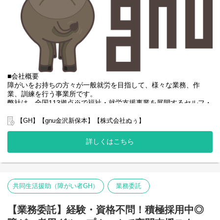
■会社概要
障がいをお持ちの方々が一般就労を目指して、様々な業務、作
業、訓練を行う事業所です。
弊社は、全国113拠点※で福祉・就労支援事業を展開するセルフ・
エーグループの一員です。
グループ全体で培った豊富なノウハウとネットワークを活かし、
【GH】【gnu金沢新保本】【株式会社ぬぅ】
スタッフが安心して長く働ける職場づくりに取り組んでいます。
※2025年4月時点
詳しくはこちら
弊社グループでは主に以下のパターンの事業所を全国に展開をさ
せて頂いております。
【就労継続支援A型事業所】
⇒障がい者の方々と雇用契約を結んで業務を行って頂きながら一
般就労を目指すサービス。
共同生活援助（障がい者GH）
業務委託
【就労継続支援B型事業所】
⇒障がい者の方々とは非雇用型で内職などの作業を中心にA型や一
【業務委託】経験・資格不問！積極採用中◎
般就労を目指す、または高い工賃を目指すサービス。
【共同生活援助（障がい者グループホーム）】