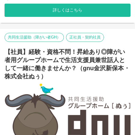
スタッフが安心して長く働ける職場づくりに取り組んでいます。
※2025年4月時点
詳しくはこちら
弊社グループでは主に以下のパターンの事業所を全国に展開をさ
せて頂いております。【就労継続支援A型事業所】
⇒障がい者の方々と雇用契約を結んで業務を行って頂きながら一
般就労を目指すサービス。
【就労継続支援B型事業所】
共同生活援助（障がい者GH）
正社員・契約社員
⇒障がい者の方々とは非雇用型で内職などの作業を中心にA型や一
般就労を目指す、または高い工賃を目指すサービス。
【社員】経験・資格不問！昇給あり◎障がい
【共同生活援助（障がい者グループホーム）】
⇒将来の自立した生活や就労を見据え、生活する力や困難を解決
者用グループホームで生活支援員兼世話人と
する力、 働く力などを身につけるサービス。
して一緒に働きませんか？（gnu金沢新保本・
■業務内容
株式会社ぬぅ）
夜間支援員は利用者様への
夜間サポートがメインです。
・夜間時の施設見回り
※22時と5時にアパートの中や外を見回ります。
・夜間時の緊急対応
※対応マニュアルはありますが、ほとんど緊急対応はありませ
ん。
・利用者様の夜間時のお困りごと対応
・支援記録の記載作業
・支援記録のPC入力作業（文字入力程度で可）