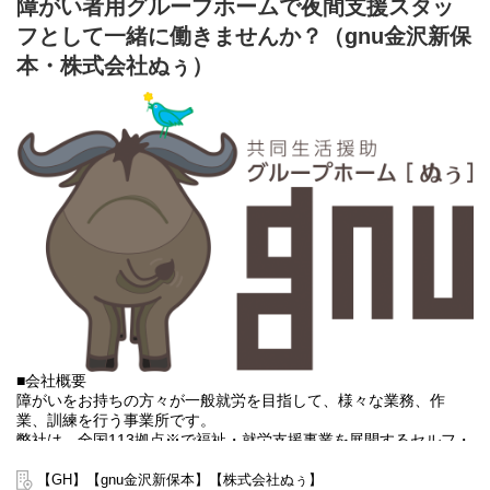
障がい者用グループホームで夜間支援スタッ
⇒将来の自立した生活や就労を見据え、生活する力や困難を解決
フとして一緒に働きませんか？（gnu金沢新保
する力、 働く力などを身につけるサービス。
本・株式会社ぬぅ）
■業務内容
利用者さんと様々な話しをしながら目標などを一緒に立てて、自
立までのお手伝いをして頂く、サービス管理責任者を募集してお
ります。
・個別支援計画作成に伴う一切の業務
・世話人・生活支援員に伴う一切の業務
・事業所運営に伴う一切の業務
弊社グループのサービス管理責任者の業務内容は他社さんと比べ
て働き安い環境を整え業務負荷を減らす工夫をしております。
・支援費請求は行いません。代理請求を導入していますので利用
記録のチェックのみです。
・個別支援計画、ケース記録を含めた必要な様々な書類は管理シ
ステムを使用しているのでPC１つで管理できる体制となっていま
す。
・行政への変更届等の提出書類のサポートも会社として行ってい
■会社概要
るので資格はもっているが正直できるか自信のない方でも安心し
障がいをお持ちの方々が一般就労を目指して、様々な業務、作
て働ける環境が整っています。
業、訓練を行う事業所です。
弊社は、全国113拠点※で福祉・就労支援事業を展開するセルフ・
エーグループの一員です。
グループ全体で培った豊富なノウハウとネットワークを活かし、
【GH】【gnu金沢新保本】【株式会社ぬぅ】