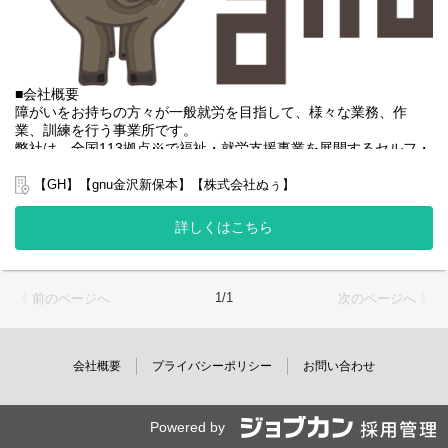
※できれば尚可
・夕食提供または朝食提供
※お湯で温めたりするだけのカンタンな調理で多くても4食程度と
なります。
■会社概要
【グループホームとは？】
障がいをお持ちの方々が一般就労を目指して、様々な業務、作
グループホームって何？と疑問を持たれている方もおられるの
業、訓練を行う事業所です。
で、簡単にご説明すると、障がいなどをお持ちの方が将来自立し
弊社は、全国113拠点※で福祉・就労支援事業を展開するセルフ・
た生活を送れるように我々などの生活支援員などを通じてサポー
エーグループの一員です。
トさせていただいている施設になります。
グループ全体で培った豊富なノウハウとネットワークを活かし、
住居は一般のアパートや一軒家と同じ環境となりますので、福祉
【GH】【gnu金沢新保本】【株式会社ぬぅ】
スタッフが安心して長く働ける職場づくりに取り組んでいます。
業界未経験でも非常に馴染みやすく、ご家庭でされている家事を
※2025年4月時点
行っていただく場所となります。
詳しくはこちら
弊社グループでは主に以下のパターンの事業所を全国に展開をさ
せて頂いております。
【未経験の方歓迎です】
【就労継続支援A型事業所】
業務はイチから丁寧にご説明します。
⇒障がい者の方々と雇用契約を結んで業務を行って頂きながら一
1/1
〈 前のページへ
次のページへ 〉
先輩スタッフがしっかり
般就労を目指すサービス。
フォローいたしますのでご安心ください。
【就労継続支援B型事業所】
⇒障がい者の方々とは非雇用型で内職などの作業を中心にA型や一
【勤務は週3日～】
般就労を目指す、または高い工賃を目指すサービス。
会社概要
プライバシーポリシー
お問い合わせ
18:00～翌6:00、18:00～翌9:00、21:00～翌9:00の
【共同生活援助（障がい者グループホーム）】
いずれかの勤務になります。
⇒将来の自立した生活や就労を見据え、生活する力や困難を解決
週3日～勤務が可能です。
する力、 働く力などを身につけるサービス。
Powered by
就業時間や就業日数はご希望を伺ったうえで