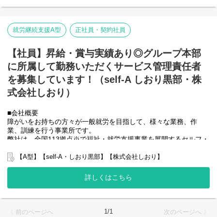
【就労継続支援A型事業所】
⇒障がい者の方々と雇用契約を結んで業務を行って頂きながら一
般就労を目指すサービス。
就労継続支援A型
正社員・契約社員
【就労継続支援B型事業所】
⇒障がい者の方々とは非雇用型で内職などの作業を中心にA型や一
【社員】昇給・賞与実績あり◎グループ本部
般就労を目指す、または高い工賃を目指すサービス。
に所属して勤務いただくサービス管理責任者
利用者さんと様々な話しをしながら目標などを一緒に立てて一般
就労までのお手伝いをして頂く、サービス管理責任者を募集して
を募集しています！（self-A しおり黒部・株
おります。
式会社しおり）
■業務内容
就労施設でのサービス管理責任者の業務。
■会社概要
・個別支援計画の作成一式。（弊社システムを使用して作成して
障がいをお持ちの方々が一般就労を目指して、様々な業務、作
いきます。）
業、訓練を行う事業所です。
・利用者さん、ご両親、外部関係機関との連絡調整。
弊社は、全国113拠点※で福祉・就労支援事業を展開するセルフ・
・相談員、事業所支援員との会議、連絡等。
エーグループの一員です。
・その他、付随する業務
グループ全体で培った豊富なノウハウとネットワークを活かし、
【A型】【self-A・しおり黒部】【株式会社しおり】
スタッフが安心して長く働ける職場づくりに取り組んでいます。
弊社グループのサービス管理責任者の業務内容は他社さんと比べ
※2025年4月時点
詳しくはこちら
て働き安い環境を整え業務負荷を減らす工夫をしております。
弊社グループでは主に以下のパターンの事業所を全国に展開をさ
・支援費請求は行いません。代理請求を導入していますので利用
せて頂いております。
記録のチェックのみです。
【就労継続支援A型事業所】
・個別支援計画、ケース記録を含めた必要な様々な書類は管理シ
⇒障がい者の方々と雇用契約を結んで業務を行って頂きながら一
1/1
〈 前のページへ
次のページへ 〉
ステムを使用しているのでPC１つで管理できる体制となっていま