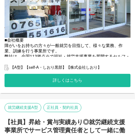
■会社概要
障がいをお持ちの方々が一般就労を目指して、様々な業務、作
業、訓練を行う事業所です。
弊社は、全国113拠点※で福祉・就労支援事業を展開するセルフ・
エーグループの一員です。
グループ全体で培った豊富なノウハウとネットワークを活かし、
【A型】【self-A・しおり黒部】【株式会社しおり】
スタッフが安心して長く働ける職場づくりに取り組んでいます。
※2025年4月時点
詳しくはこちら
弊社グループでは2つのパターンの事業所を全国に展開をさせて頂
いております。
【就労継続支援A型事業所】
⇒障がい者の方々と雇用契約を結んで業務を行って頂きながら一
般就労を目指すサービス。
就労継続支援A型
正社員・契約社員
【就労継続支援B型事業所】
⇒障がい者の方々とは非雇用型で内職などの作業を中心にA型や一
【社員】昇給・賞与実績あり◎就労継続支援
般就労を目指す、または高い工賃を目指すサービス。
事業所でサービス管理責任者として一緒に働
利用者さんの日々の訓練をサポートする支援員を募集していま