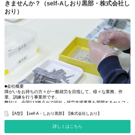
す。
きませんか？（self-Aしおり黒部・株式会社し
おり）
■業務内容
・利用者様の直接支援および指導
・施設外作業の同行
・利用者様とコミュニケーションを取る
・送迎
・その他支援記録作成 など
基本的に食事や入浴、排泄のような介助・介護の作業はありませ
ん。
未経験の方でもご安心ください！
■会社概要
障がいをお持ちの方々が一般就労を目指して、様々な業務、作
業、訓練を行う事業所です。
弊社は、全国113拠点※で福祉・就労支援事業を展開するセルフ・
エーグループの一員です。
グループ全体で培った豊富なノウハウとネットワークを活かし、
【A型】【self-A・しおり黒部】【株式会社しおり】
スタッフが安心して長く働ける職場づくりに取り組んでいます。
※2025年4月時点
詳しくはこちら
弊社グループでは2つのパターンの事業所を全国に展開をさせて頂
いております。