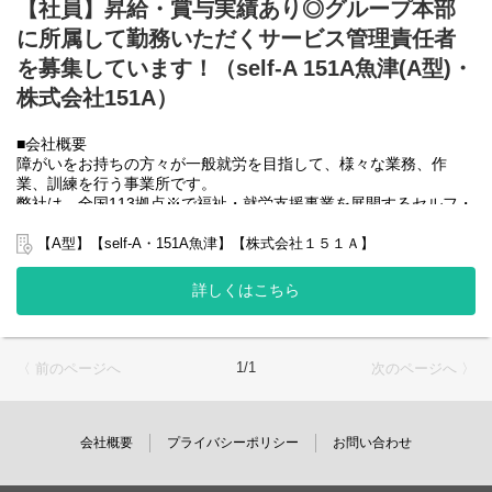
【社員】昇給・賞与実績あり◎グループ本部
般就労を目指す、または高い工賃を目指すサービス。
に所属して勤務いただくサービス管理責任者
利用者さんの日々の訓練をサポートする支援員を募集していま
す。
を募集しています！（self-A 151A魚津(A型)・
株式会社151A）
■業務内容
・利用者様の直接支援および指導
・施設外作業の同行
■会社概要
・利用者様とコミュニケーションを取る
障がいをお持ちの方々が一般就労を目指して、様々な業務、作
・送迎
業、訓練を行う事業所です。
・その他支援記録作成 など
弊社は、全国113拠点※で福祉・就労支援事業を展開するセルフ・
エーグループの一員です。
基本的に食事や入浴、排泄のような介助・介護の作業はありませ
グループ全体で培った豊富なノウハウとネットワークを活かし、
【A型】【self-A・151A魚津】【株式会社１５１Ａ】
ん。
スタッフが安心して長く働ける職場づくりに取り組んでいます。
※2025年4月時点
詳しくはこちら
未経験の方でもご安心ください！
弊社グループでは主に以下のパターンの事業所を全国に展開をさ
せて頂いております。
〈とある1日のスケジュール〉
【就労継続支援A型事業所】
9:00 出社/施設外送迎対応・作業支援、業務開始時間は施設外先
⇒障がい者の方々と雇用契約を結んで業務を行って頂きながら一
1/1
〈 前のページへ
次のページへ 〉
で異なる。
般就労を目指すサービス。
12:00 休憩・昼食(施設外先により、休憩時間帯は異なる)
【就労継続支援B型事業所】
13:00 作業支援業務開始
⇒障がい者の方々とは非雇用型で内職などの作業を中心にA型や一
14:00 支援記録作成
般就労を目指す、または高い工賃を目指すサービス。
会社概要
プライバシーポリシー
お問い合わせ
15:00 退社
【共同生活援助（障がい者グループホーム）】
⇒将来の自立した生活や就労を見据え、生活する力や困難を解決