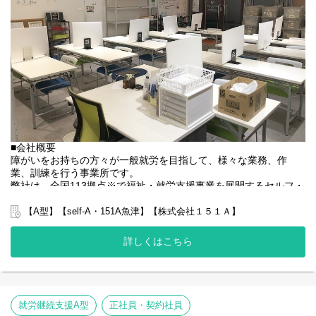
■会社概要
障がいをお持ちの方々が一般就労を目指して、様々な業務、作
業、訓練を行う事業所です。
弊社は、全国113拠点※で福祉・就労支援事業を展開するセルフ・
エーグループの一員です。
グループ全体で培った豊富なノウハウとネットワークを活かし、
【A型】【self-A・151A魚津】【株式会社１５１Ａ】
スタッフが安心して長く働ける職場づくりに取り組んでいます。
※2025年4月時点
詳しくはこちら
弊社グループでは2つのパターンの事業所を全国に展開をさせて頂
いております。
【就労継続支援A型事業所】
⇒障がい者の方々と雇用契約を結んで業務を行って頂きながら一
般就労を目指すサービス。
就労継続支援A型
正社員・契約社員
【就労継続支援B型事業所】