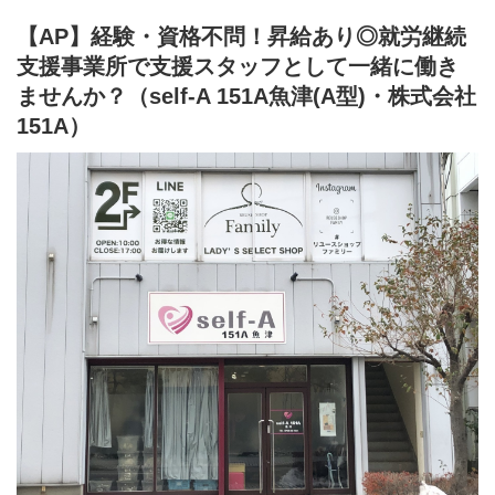
⇒障がい者の方々とは非雇用型で内職などの作業を中心にA型や一
【AP】経験・資格不問！昇給あり◎就労継続
般就労を目指す、または高い工賃を目指すサービス。
支援事業所で支援スタッフとして一緒に働き
利用者さんと様々な話しをしながら目標などを一緒に立てて一般
就労までのお手伝いをして頂く、サービス管理責任者を募集して
ませんか？（self-A 151A魚津(A型)・株式会社
おります。
151A）
■業務内容
就労施設でのサービス管理責任者の業務。
・個別支援計画の作成一式。（弊社システムを使用して作成して
いきます。）
・利用者さん、ご両親、外部関係機関との連絡調整。
・相談員、事業所支援員との会議、連絡等。
・その他、付随する業務
弊社グループのサービス管理責任者の業務内容は他社さんと比べ
て働き安い環境を整え業務負荷を減らす工夫をしております。
・支援費請求は行いません。代理請求を導入していますので利用
記録のチェックのみです。
・個別支援計画、ケース記録を含めた必要な様々な書類は管理シ
ステムを使用しているのでPC１つで管理できる体制となっていま
す。
・行政への変更届等の提出書類のサポートも会社として行ってい
るので資格はもっているが正直できるか自信のない方でも安心し
て働ける環境が整っています。