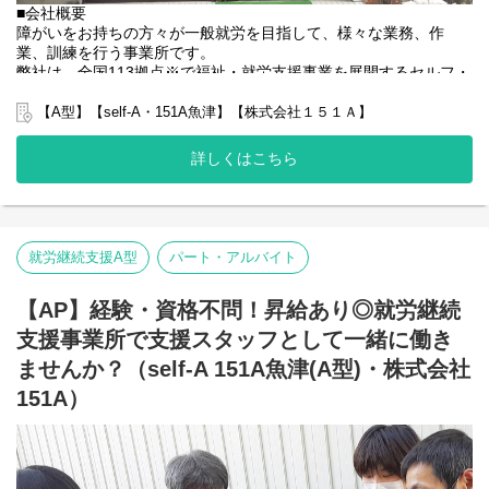
■会社概要
障がいをお持ちの方々が一般就労を目指して、様々な業務、作
業、訓練を行う事業所です。
弊社は、全国113拠点※で福祉・就労支援事業を展開するセルフ・
エーグループの一員です。
グループ全体で培った豊富なノウハウとネットワークを活かし、
【A型】【self-A・151A魚津】【株式会社１５１Ａ】
スタッフが安心して長く働ける職場づくりに取り組んでいます。
※2025年4月時点
詳しくはこちら
弊社グループでは2つのパターンの事業所を全国に展開をさせて頂
いております。
【就労継続支援A型事業所】
⇒障がい者の方々と雇用契約を結んで業務を行って頂きながら一
般就労を目指すサービス。
就労継続支援A型
パート・アルバイト
【就労継続支援B型事業所】
⇒障がい者の方々とは非雇用型で内職などの作業を中心にA型や一
【AP】経験・資格不問！昇給あり◎就労継続
般就労を目指す、または高い工賃を目指すサービス。
支援事業所で支援スタッフとして一緒に働き
利用者さんの日々の訓練をサポートする支援員を募集していま
す。
ませんか？（self-A 151A魚津(A型)・株式会社
151A）
■業務内容
・利用者様の直接支援および指導
・施設外作業の同行
・利用者様とコミュニケーションを取る
・送迎