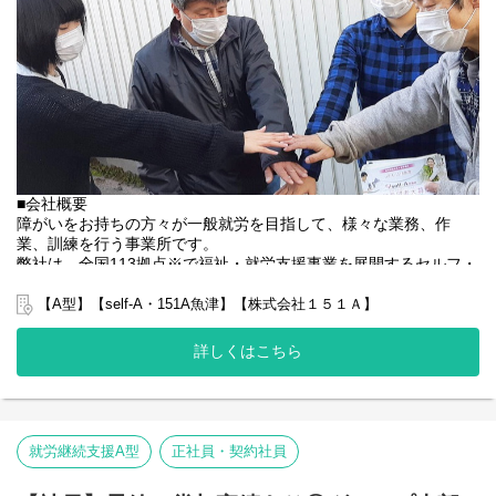
・その他支援記録作成 など
基本的に食事や入浴、排泄のような介助・介護の作業はありませ
ん。
未経験の方でもご安心ください！
■会社概要
障がいをお持ちの方々が一般就労を目指して、様々な業務、作
業、訓練を行う事業所です。
弊社は、全国113拠点※で福祉・就労支援事業を展開するセルフ・
エーグループの一員です。
グループ全体で培った豊富なノウハウとネットワークを活かし、
【A型】【self-A・151A魚津】【株式会社１５１Ａ】
スタッフが安心して長く働ける職場づくりに取り組んでいます。
※2025年4月時点
詳しくはこちら
弊社グループでは2つのパターンの事業所を全国に展開をさせて頂
いております。
【就労継続支援A型事業所】
⇒障がい者の方々と雇用契約を結んで業務を行って頂きながら一
般就労を目指すサービス。
就労継続支援A型
正社員・契約社員
【就労継続支援B型事業所】
⇒障がい者の方々とは非雇用型で内職などの作業を中心にA型や一