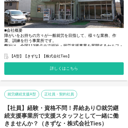
■会社概要
障がいをお持ちの方々が一般就労を目指して、様々な業務、作
業、訓練を行う事業所です。
弊社は、全国113拠点※で福祉・就労支援事業を展開するセルフ・
エーグループの一員です。
グループ全体で培った豊富なノウハウとネットワークを活かし、
【A型】【きずな】【株式会社Ties】
スタッフが安心して長く働ける職場づくりに取り組んでいます。
※2025年4月時点
詳しくはこちら
弊社グループでは2つのパターンの事業所を全国に展開をさせて頂
いております。
【就労継続支援A型事業所】
⇒障がい者の方々と雇用契約を結んで業務を行って頂きながら一
般就労を目指すサービス。
就労継続支援A型
正社員・契約社員
【就労継続支援B型事業所】
⇒障がい者の方々とは非雇用型で内職などの作業を中心にA型や一
【社員】経験・資格不問！昇給あり◎就労継
般就労を目指す、または高い工賃を目指すサービス。
続支援事業所で支援スタッフとして一緒に働
利用者さんと様々な話しをしながら目標などを一緒に立てて一般
就労までのお手伝いをして頂く、サービス管理責任者を募集して
きませんか？（きずな・株式会社Ties）
おります。