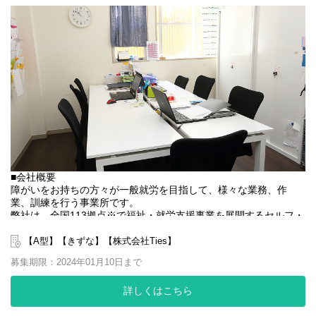
■業務内容
就労施設でのサービス管理責任者の業務。
・個別支援計画の作成一式。（弊社システムを使用して作成して
いきます。）
・利用者さん、ご両親、外部関係機関との連絡調整。
・相談員、事業所支援員との会議、連絡等。
・その他、付随する業務
弊社グループのサービス管理責任者の業務内容は他社さんと比べ
て働き安い環境を整え業務負荷を減らす工夫をしております。
・支援費請求は行いません。代理請求を導入していますので利用
記録のチェックのみです。
・個別支援計画、ケース記録を含めた必要な様々な書類は管理シ
■会社概要
ステムを使用しているのでPC１つで管理できる体制となっていま
障がいをお持ちの方々が一般就労を目指して、様々な業務、作
す。
業、訓練を行う事業所です。
・行政への変更届等の提出書類のサポートも会社として行ってい
弊社は、全国113拠点※で福祉・就労支援事業を展開するセルフ・
るので資格はもっているが正直できるか自信のない方でも安心し
エーグループの一員です。
て働ける環境が整っています。
グループ全体で培った豊富なノウハウとネットワークを活かし、
【A型】【きずな】【株式会社Ties】
スタッフが安心して長く働ける職場づくりに取り組んでいます。
募集期限：2024年01月10日まで
※2025年4月時点
弊社グループでは2つのパターンの事業所を全国に展開をさせて頂
詳しくはこちら
いております。
【就労継続支援A型事業所】