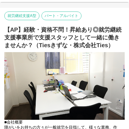
⇒障がい者の方々と雇用契約を結んで業務を行って頂きながら一
般就労を目指すサービス。
【就労継続支援B型事業所】
⇒障がい者の方々とは非雇用型で内職などの作業を中心にA型や一
就労継続支援A型
パート・アルバイト
般就労を目指す、または高い工賃を目指すサービス。
【AP】経験・資格不問！昇給あり◎就労継続
利用者さんの日々の訓練をサポートする支援員を募集していま
す。
支援事業所で支援スタッフとして一緒に働き
ませんか？（Tiesきずな・株式会社Ties）
■業務内容
・利用者様の直接支援および指導
・施設外作業の同行
・利用者様とコミュニケーションを取る
・送迎
・その他支援記録作成 など
基本的に食事や入浴、排泄のような介助・介護の作業はありませ
ん。
未経験の方でもご安心ください！
■会社概要
障がいをお持ちの方々が一般就労を目指して、様々な業務、作