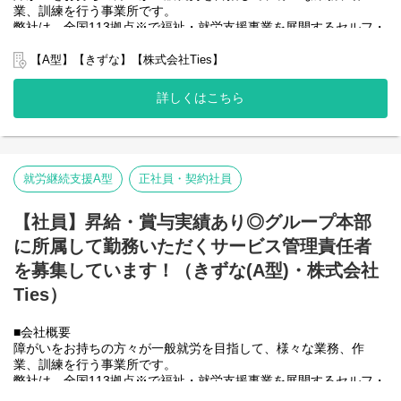
業、訓練を行う事業所です。
弊社は、全国113拠点※で福祉・就労支援事業を展開するセルフ・
エーグループの一員です。
グループ全体で培った豊富なノウハウとネットワークを活かし、
【A型】【きずな】【株式会社Ties】
スタッフが安心して長く働ける職場づくりに取り組んでいます。
※2025年4月時点
詳しくはこちら
弊社グループでは2つのパターンの事業所を全国に展開をさせて頂
いております。
【就労継続支援A型事業所】
⇒障がい者の方々と雇用契約を結んで業務を行って頂きながら一
般就労を目指すサービス。
就労継続支援A型
正社員・契約社員
【就労継続支援B型事業所】
⇒障がい者の方々とは非雇用型で内職などの作業を中心にA型や一
【社員】昇給・賞与実績あり◎グループ本部
般就労を目指す、または高い工賃を目指すサービス。
に所属して勤務いただくサービス管理責任者
利用者さんの日々の訓練をサポートする支援員を募集していま
す。
を募集しています！（きずな(A型)・株式会社
Ties）
■業務内容
・利用者様の直接支援および指導
・施設外作業の同行
■会社概要
・利用者様とコミュニケーションを取る
障がいをお持ちの方々が一般就労を目指して、様々な業務、作
・送迎
業、訓練を行う事業所です。
・その他支援記録作成 など
弊社は、全国113拠点※で福祉・就労支援事業を展開するセルフ・
エーグループの一員です。