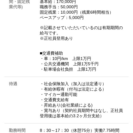
間・固定残
基本給：170,000円
業代等)
職務手当：50,000円
固定残業：10,000円（残業6時間相当）
ベースアップ：5,000円
※記載させていただいているのは有期期間の
給与です。
※正社員登用あり
■交通費補助
・車：10円/km 上限1万円
・公共交通機関 上限1万5千円
・駐車場会社負担 上限1万円
待遇
・社会保険加入（加入は法定通り）
・有給休暇有（付与は法定による）
・マイカー通勤可能
・交通費支給有
・昇給あり(会社業績による)
・賞与あり（契約社員期間中はなし、正社員
登用後は基本給の3.2ヶ月分支給）
勤務時間
8：30～17：30（休憩75分）実働7.75時間