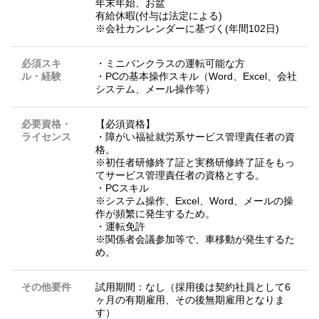
年末年始、お盆
有給休暇(付与は法定による)
※会社カンレンダーに基づく(年間102日)
必須スキ
・ミニバンクラスの運転可能な方
ル・経験
・PCの基本操作スキル（Word、Excel、会社
システム、メール操作等）
必要資格・
【必須資格】
ライセンス
・障がい福祉就労系サービス管理責任者の資
格。
※初任者研修終了証と実務研修終了証をもっ
てサービス管理責任者の資格とする。
・PCスキル
※システム操作、Excel、Word、メールの操
作が頻繁に発生するため。
・運転免許
※関係者会議参加等で、車移動が発生するた
め。
その他要件
試用期間：なし（採用後は契約社員として6
ヶ月の有期雇用、その後無期雇用となりま
す）