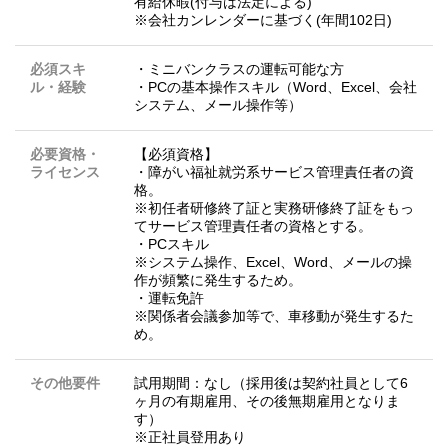
有給休暇(付与は法定による)
※会社カンレンダーに基づく(年間102日)
必須スキ
・ミニバンクラスの運転可能な方
ル・経験
・PCの基本操作スキル（Word、Excel、会社
システム、メール操作等）
必要資格・
【必須資格】
ライセンス
・障がい福祉就労系サービス管理責任者の資
格。
※初任者研修終了証と実務研修終了証をもっ
てサービス管理責任者の資格とする。
・PCスキル
※システム操作、Excel、Word、メールの操
作が頻繁に発生するため。
・運転免許
※関係者会議参加等で、車移動が発生するた
め。
その他要件
試用期間：なし（採用後は契約社員として6
ヶ月の有期雇用、その後無期雇用となりま
す）
※正社員登用あり