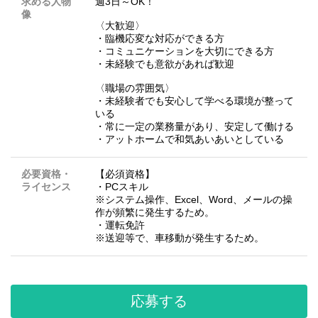
求める人物
週3日～OK！
像
〈大歓迎〉
・臨機応変な対応ができる方
・コミュニケーションを大切にできる方
・未経験でも意欲があれば歓迎
〈職場の雰囲気〉
・未経験者でも安心して学べる環境が整って
いる
・常に一定の業務量があり、安定して働ける
・アットホームで和気あいあいとしている
必要資格・
【必須資格】
ライセンス
・PCスキル
※システム操作、Excel、Word、メールの操
作が頻繁に発生するため。
・運転免許
※送迎等で、車移動が発生するため。
応募する