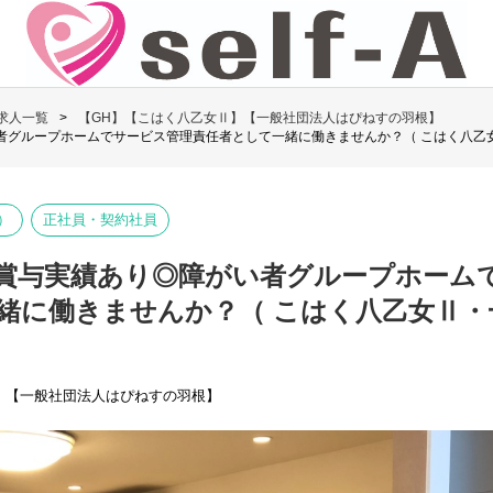
求人一覧
【GH】【こはく八乙女Ⅱ】【一般社団法人はぴねすの羽根】
者グループホームでサービス管理責任者として一緒に働きませんか？（ こはく八乙
）
正社員・契約社員
賞与実績あり◎障がい者グループホーム
緒に働きませんか？（ こはく八乙女Ⅱ・
】【一般社団法人はぴねすの羽根】