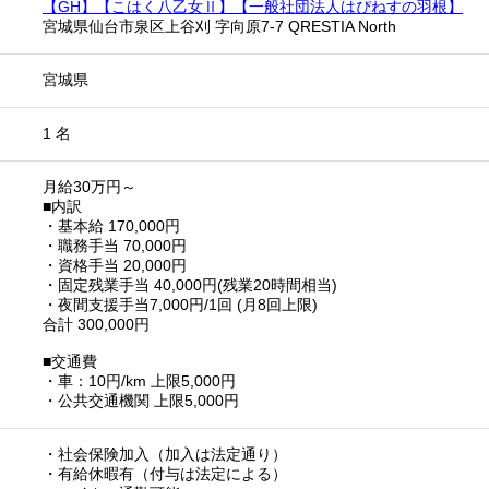
【GH】【こはく八乙女Ⅱ】【一般社団法人はぴねすの羽根】
宮城県仙台市泉区上谷刈 字向原7-7 QRESTIA North
宮城県
1 名
月給30万円～
■内訳
・基本給 170,000円
・職務手当 70,000円
・資格手当 20,000円
・固定残業手当 40,000円(残業20時間相当)
・夜間支援手当7,000円/1回 (月8回上限)
合計 300,000円
■交通費
・車：10円/km 上限5,000円
・公共交通機関 上限5,000円
・社会保険加入（加入は法定通り）
・有給休暇有（付与は法定による）