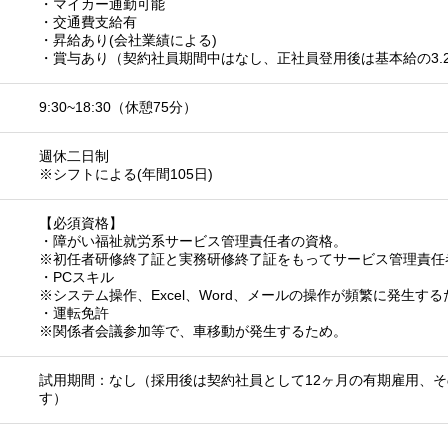
・マイカー通勤可能
・交通費支給有
・昇給あり(会社業績による)
・賞与あり（契約社員期間中はなし、正社員登用後は基本給の3.
9:30~18:30（休憩75分）
週休二日制
※シフトによる(年間105日)
【必須資格】
・障がい福祉就労系サービス管理責任者の資格。
※初任者研修終了証と実務研修終了証をもってサービス管理責任
・PCスキル
※システム操作、Excel、Word、メールの操作が頻繁に発生する
・運転免許
※関係者会議参加等で、車移動が発生するため。
試用期間：なし（採用後は契約社員として12ヶ月の有期雇用、
す）