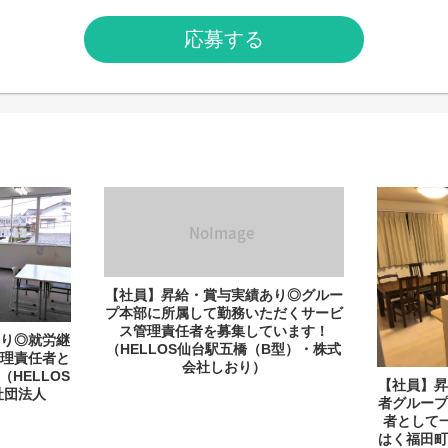
応募する
【社員】昇給・賞与実績あり◎グルー
プ本部に所属して勤務いただくサービ
ス管理責任者を募集しています！
り◎就労継
（HELLOS仙台駅五橋（B型）・株式
理責任者と
会社しおり）
HELLOS
【社員】
般社団法人
者グルー
者として
はく福田