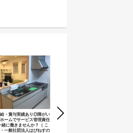
【社員】昇給・賞与実績あり◎グルー
プ本部に所属して勤務いただくサービ
ス管理責任者を募集しています！
（HELLOS北仙台（A型）・一般社団
法人 HELLOS）
昇給・賞与実績あり◎障がい
プホームでサービス管理責任
一緒に働きませんか？（ こ
町・一般社団法人はぴねすの