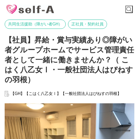
共同生活援助（障がい者GH）
正社員・契約社員
【社員】昇給・賞与実績あり◎障がい
者グループホームでサービス管理責任
者として一緒に働きませんか？（ こ
はく八乙女Ⅰ・一般社団法人はぴねす
の羽根）
【GH】【こはく八乙女Ⅰ】【一般社団法人はぴねすの羽根】