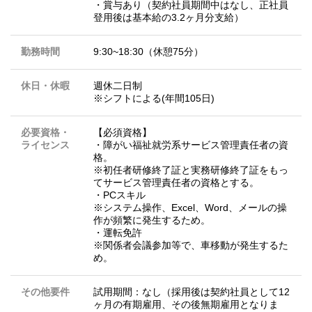
・賞与あり（契約社員期間中はなし、正社員
登用後は基本給の3.2ヶ月分支給）
勤務時間
9:30~18:30（休憩75分）
休日・休暇
週休二日制
※シフトによる(年間105日)
必要資格・
【必須資格】
ライセンス
・障がい福祉就労系サービス管理責任者の資
格。
※初任者研修終了証と実務研修終了証をもっ
てサービス管理責任者の資格とする。
・PCスキル
※システム操作、Excel、Word、メールの操
作が頻繁に発生するため。
・運転免許
※関係者会議参加等で、車移動が発生するた
め。
その他要件
試用期間：なし（採用後は契約社員として12
ヶ月の有期雇用、その後無期雇用となりま