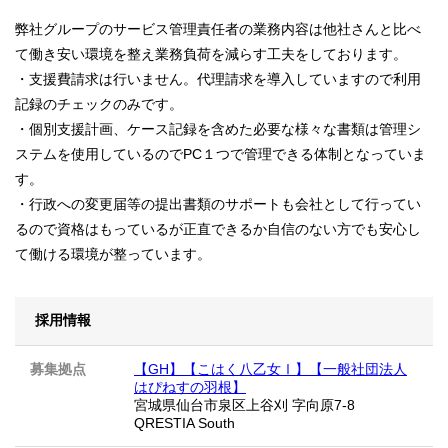
弊社グループのサービス管理責任者の業務内容は他社さんと比べ
て働き安い環境を整え業務負荷を減らす工夫をしております。
・支援費請求は行いません。代理請求を導入していますので利用
記録のチェックのみです。
・個別支援計画、ケース記録を含めた必要な様々な書類は管理シ
ステムを使用しているのでPC１つで管理できる体制となっていま
す。
・行政への変更届等の提出書類のサポートも会社として行ってい
るので資格はもっているが正直できるか自信のない方でも安心し
て働ける環境が整っています。
採用情報
募集拠点
【GH】【こはく八乙女Ⅰ】【一般社団法人
はぴねすの羽根】
宮城県仙台市泉区上谷刈 字向原7-8
QRESTIA South