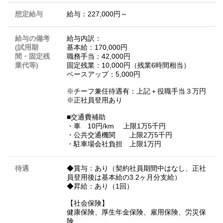
想定給与
給与：227,000円～
給与の備考
給与内訳：
(試用期
基本給：170,000円
間・固定残
職務手当：42,000円
業代等)
固定残業：10,000円（残業6時間相当）
ベースアップ：5,000円
※チーフ兼任待遇有：上記＋役職手当３万円
※正社員登用あり
■交通費補助
・車 10円/km 上限1万5千円
・公共交通機関 上限2万5千円
・駐車場会社負担 上限1万円
待遇
◆賞与：あり（契約社員期間中はなし、正社
員登用後は基本給の3.2ヶ月分支給）
◆昇給：あり（1回）
【社会保険】
健康保険、厚生年金保険、雇用保険、労災保
険