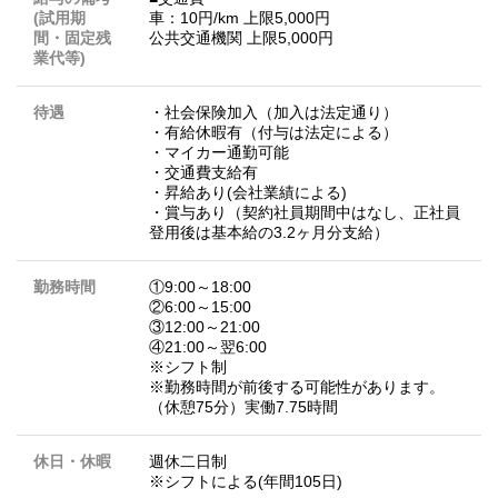
(試用期
車：10円/km 上限5,000円
間・固定残
公共交通機関 上限5,000円
業代等)
待遇
・社会保険加入（加入は法定通り）
・有給休暇有（付与は法定による）
・マイカー通勤可能
・交通費支給有
・昇給あり(会社業績による)
・賞与あり（契約社員期間中はなし、正社員
登用後は基本給の3.2ヶ月分支給）
勤務時間
①9:00～18:00
②6:00～15:00
③12:00～21:00
④21:00～翌6:00
※シフト制
※勤務時間が前後する可能性があります。
（休憩75分）実働7.75時間
休日・休暇
週休二日制
※シフトによる(年間105日)