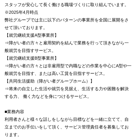
スタッフが安心して長く働ける職場づくりに取り組んでいます。
※2025年4月時点
弊社グループでは主に以下のパターンの事業所を全国に展開をさ
せて頂いております。
【就労継続支援A型事業所】
⇒障がい者の方々と雇用契約を結んで業務を行って頂きながら一
般就労を目指すサービス。
【就労継続支援B型事業所】
⇒障がい者の方々とは非雇用型で内職などの作業を中心にA型や一
般就労を目指す、または高い工賃を目指すサービス。
【共同生活援助（障がい者グループホーム）】
⇒将来の自立した生活や就労を見据え、生活する力や困難を解決
する力、 働く力などを身につけるサービス。
■業務内容
利用者さんと様々な話しをしながら目標などを一緒に立てて、自
立までのお手伝いをして頂く、サービス管理責任者を募集してお
ります。