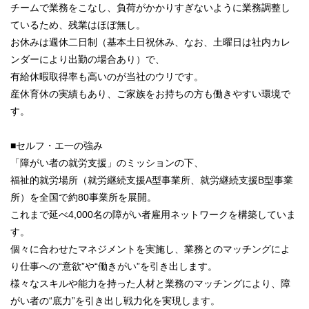
チームで業務をこなし、負荷がかかりすぎないように業務調整し
ているため、残業はほぼ無し。
お休みは週休二日制（基本土日祝休み、なお、土曜日は社内カレ
ンダーにより出勤の場合あり）で、
有給休暇取得率も高いのが当社のウリです。
産休育休の実績もあり、ご家族をお持ちの方も働きやすい環境で
す。
■セルフ・エ一の強み
「障がい者の就労支援」のミッションの下、
福祉的就労場所（就労継続支援A型事業所、就労継続支援B型事業
所）を全国で約80事業所を展開。
これまで延べ4,000名の障がい者雇用ネットワークを構築していま
す。
個々に合わせたマネジメントを実施し、業務とのマッチングによ
り仕事への“意欲”や“働きがい”を引き出します。
様々なスキルや能力を持った人材と業務のマッチングにより、障
がい者の“底力”を引き出し戦力化を実現します。