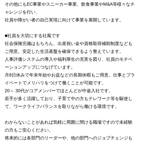
その他にもEC事業やスニーカー事業、飲食事業やM&A等様々なチ
ャレンジを行い、
社員や障がい者の自己実現に向けて事業を展開しています。
■社員を大切にする社風です
社会保険完備はもちろん、出産祝い金や資格取得補助制度なども
ご用意。安定した生活基盤を確保できるよう整えています。
人事評価システムの導入や福利厚生の充実を図り、社員のモチベ
ーションアップにつなげています。
月8日休みで年末年始やお盆などの長期休暇もご用意。仕事とプラ
イベートでメリハリをつけて働くことが可能です。
20～ 30代がコアメンバーでほとんどが中途入社です。
若手が多く活躍しており、子育て中の方もテレワーク等を駆使し
て、ワークライフバランスを取りながら働ける環境です。
わからないことがあれば気軽に周囲に間ける職場ですので未経験
の方もご安心ください。
将来的には各部門のリーダーや、他の部門へのジョブチェンジも