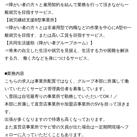
⇒障がい者の方々と雇用契約を結んで業務を行って頂きながら一
般就労を目指すサービス。
【就労継続支援B型事業所】
⇒障がい者の方々とは非雇用型で内職などの作業を中心にA型や一
般就労を目指す、または高い工賃を目指すサービス。
【共同生活援助（障がい者グループホーム）】
⇒将来の自立した生活や就労を見据え、生活する力や困難を解決
する力、 働く力などを身につけるサービス。
■業務内容
こちらの求人は事業所配置ではなく、グループ本部に所属して働
いていただくサービス管理責任者を募集しています。
＼普段は自宅最寄りの事業所で勤務していただいてOK！／
本部に所属して直営店事業所や加盟店事業所のSVを担って頂きま
す。
出張が多くなりますので待遇も高くなっております。
また直営店事業所でサビ管の欠員が出た場合は一定期間現場へフ
ォローに入っていただくこともあります。