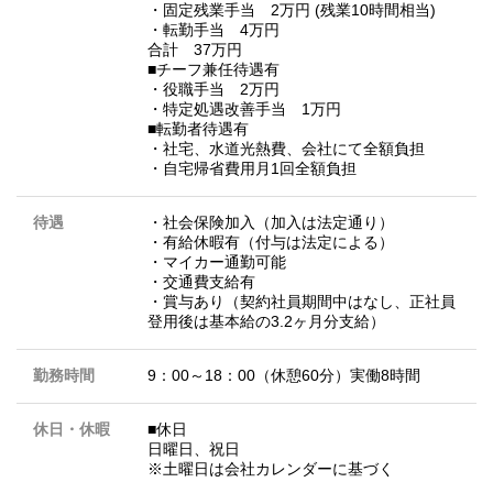
・固定残業手当 2万円 (残業10時間相当)
・転勤手当 4万円
合計 37万円
■チーフ兼任待遇有
・役職手当 2万円
・特定処遇改善手当 1万円
■転勤者待遇有
・社宅、水道光熱費、会社にて全額負担
・自宅帰省費用月1回全額負担
待遇
・社会保険加入（加入は法定通り）
・有給休暇有（付与は法定による）
・マイカー通勤可能
・交通費支給有
・賞与あり（契約社員期間中はなし、正社員
登用後は基本給の3.2ヶ月分支給）
勤務時間
9：00～18：00（休憩60分）実働8時間
休日・休暇
■休日
日曜日、祝日
※土曜日は会社カレンダーに基づく