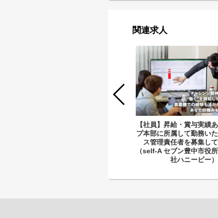
関連求人
【社員】昇給・賞与実績あり◎就労継
【社員】昇給・賞与実績あ
続支援事業所でサービス管理責任者と
プ本部に所属して勤務いた
して一緒に働きませんか？（self-A セ
ス管理責任者を募集して
ブン豊中市役所前・株式会社ハニービ
（self-A セブン豊中市
ー）
社ハニービー）