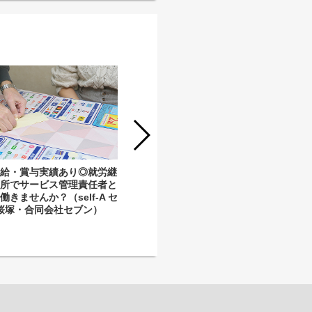
昇給・賞与実績あり◎就労継
【AP】経験・資格不問！昇給あり◎
業所でサービス管理責任者と
就労継続支援事業所で支援スタッフと
きませんか？（self-A セ
して一緒に働きませんか？（self-A セ
桜塚・合同会社セブン）
ブン中桜塚・合同会社セブン）