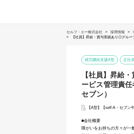
セルフ・エー株式会社
採用情報
【社員】昇給・賞与実績あり◎グループ
就労継続支援A型
正社
【社員】昇給・
ービス管理責任者
セブン）
【A型】【self-A・セブ
■会社概要
障がいをお持ちの方々が一