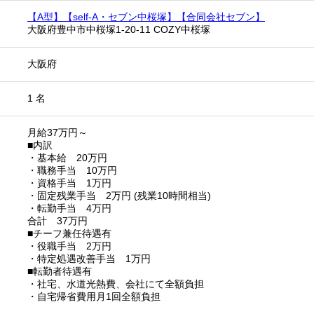
【A型】【self-A・セブン中桜塚】【合同会社セブン】
大阪府豊中市中桜塚1-20-11 COZY中桜塚
大阪府
1 名
月給37万円～
■内訳
・基本給 20万円
・職務手当 10万円
・資格手当 1万円
・固定残業手当 2万円 (残業10時間相当)
・転勤手当 4万円
合計 37万円
■チーフ兼任待遇有
・役職手当 2万円
・特定処遇改善手当 1万円
■転勤者待遇有
・社宅、水道光熱費、会社にて全額負担
・自宅帰省費用月1回全額負担