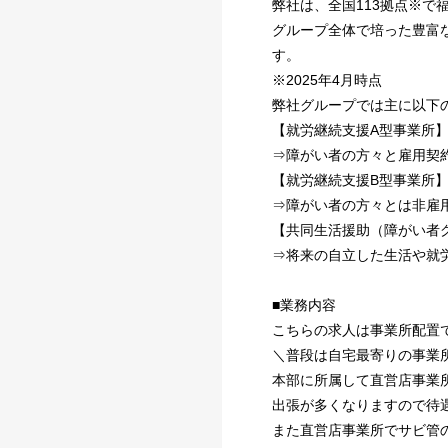
弊社は、全国113拠点※
グループ全体で培った豊富
す。
※2025年4月時点
弊社グループでは主に以下
【就労継続支援A型事業所
⇒障がい者の方々と雇用契
【就労継続支援B型事業所
⇒障がい者の方々とは非雇
【共同生活援助（障がい者
⇒将来の自立した生活や就
■業務内容
こちらの求人は事業所配置
＼普段は自宅最寄りの事業
本部に所属して直営店事業
出張が多くなりますので待
また直営店事業所でサビ管