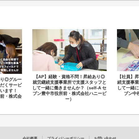
【AP】経験・資格不問！昇給あり◎
【社員】
り◎グルー
就労継続支援事業所で支援スタッフと
続支援事
だくサービ
して一緒に働きませんか？（self-A セ
して一緒に働
います！
ブン豊中市役所前・株式会社ハニービ
ブン中
役所前・株式会
ー）
会社概要
プライバシーポリシー
お問い合わせ