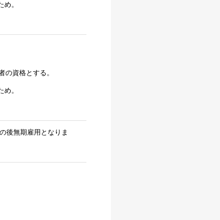
ため。
者の資格とする。
ため。
その後無期雇用となりま