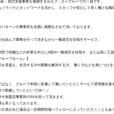
で福祉・就労支援事業を展開するセルフ・エーグループの一員です。
なノウハウとネットワークを活かし、スタッフが安心して長く働ける職
のパターンの事業所を全国に展開をさせて頂いております。
】
約を結んで業務を行って頂きながら一般就労を目指すサービス。
】
用型で内職などの作業を中心にA型や一般就労を目指す、または高い工
グループホーム）】
労を見据え、生活する力や困難を解決する力、 働く力などを身につける
ではなく、グループ本部に所属して働いていただくサービス管理責任者
所で勤務していただいてOK！／
所や加盟店事業所のSVを担って頂きます。
遇も高くなっております。
の欠員が出た場合は一定期間現場へフォローに入っていただくこともあ