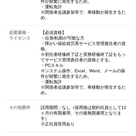
作が頻繁に発生するため。
・運転免許
※関係者会議参加等で、車移動が発生するた
め。
必要資格・
【必須資格】
ライセンス
・出張/転勤が可能な方
・障がい福祉就労系サービス管理責任者の資
格。
※初任者研修終了証と実務研修終了証をもっ
てサービス管理責任者の資格とする。
・PCスキル
※システム操作、Excel、Word、メールの操
作が頻繁に発生するため。
・運転免許
※関係者会議参加等で、車移動が発生するた
め。
その他要件
試用期間：なし（採用後は契約社員として12
ヶ月の有期雇用、その後無期雇用となりま
す）
※正社員登用あり