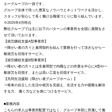
エーグループの一員です。
グループ全体で培った豊富なノウハウとネットワークを活かし、
スタッフが安心して長く働ける職場づくりに取り組んでいます。
※2025年4月時点
弊社グループでは主に以下のパターンの事業所を全国に展開をさ
せて頂いております。
【就労継続支援A型事業所】
⇒障がい者の方々と雇用契約を結んで業務を行って頂きながら一
般就労を目指すサービス。
【就労継続支援B型事業所】
⇒障がい者の方々とは非雇用型で内職などの作業を中心にA型や一
般就労を目指す、または高い工賃を目指すサービス。
【共同生活援助（障がい者グループホーム）】
⇒将来の自立した生活や就労を見据え、生活する力や困難を解決
する力、 働く力などを身につけるサービス。
■業務内容
こちらの求人は事業所配置ではなく、グループ本部に所属して働