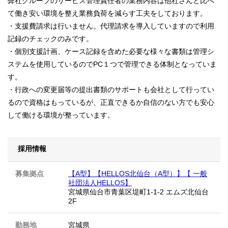
弊社グループのサービス管理責任者の業務内容は他社さんと比べ
て働き安い環境を整え業務負荷を減らす工夫をしております。
・支援費請求は行いません。代理請求を導入していますので利用
記録のチェックのみです。
・個別支援計画、ケース記録を含めた必要な様々な書類は管理シ
ステムを使用しているのでPC１つで管理できる体制となっていま
す。
・行政への変更届等の提出書類のサポートも会社として行ってい
るので資格はもっているが、正直できるか自信のない方でも安心
して働ける環境が整っています。
採用情報
募集拠点
【A型】【HELLOS北仙台（A型）】【 一般
社団法人HELLOS】
宮城県仙台市青葉区堤町1-1-2 エムズ北仙台
2F
勤務地
宮城県