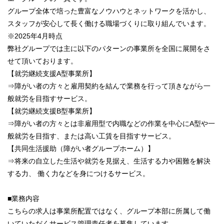
グループ全体で培った豊富なノウハウとネットワークを活かし、
スタッフが安心して長く働ける職場づくりに取り組んでいます。
※2025年4月時点
弊社グループでは主に以下のパターンの事業所を全国に展開をさ
せて頂いております。
【就労継続支援A型事業所】
⇒障がい者の方々と雇用契約を結んで業務を行って頂きながら一
般就労を目指すサービス。
【就労継続支援B型事業所】
⇒障がい者の方々とは非雇用型で内職などの作業を中心にA型や一
般就労を目指す、または高い工賃を目指すサービス。
【共同生活援助（障がい者グループホーム）】
⇒将来の自立した生活や就労を見据え、生活する力や困難を解決
する力、 働く力などを身につけるサービス。
■業務内容
こちらの求人は事業所配置ではなく、グループ本部に所属して働
いていただくサービス管理責任者を募集しています。