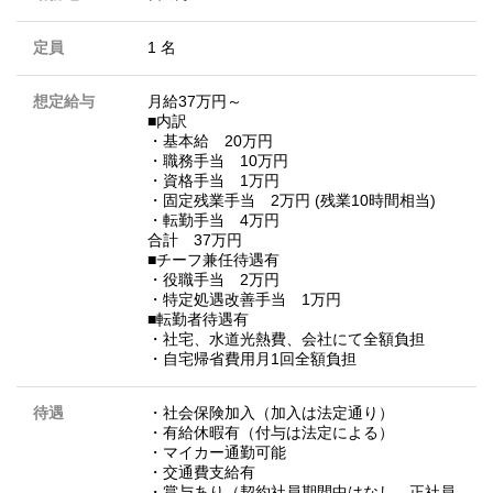
定員
1 名
想定給与
月給37万円～
■内訳
・基本給 20万円
・職務手当 10万円
・資格手当 1万円
・固定残業手当 2万円 (残業10時間相当)
・転勤手当 4万円
合計 37万円
■チーフ兼任待遇有
・役職手当 2万円
・特定処遇改善手当 1万円
■転勤者待遇有
・社宅、水道光熱費、会社にて全額負担
・自宅帰省費用月1回全額負担
待遇
・社会保険加入（加入は法定通り）
・有給休暇有（付与は法定による）
・マイカー通勤可能
・交通費支給有
・賞与あり（契約社員期間中はなし、正社員