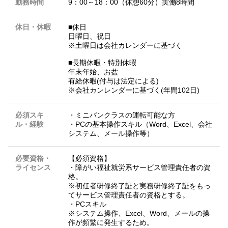
勤務時間
9：00～18：00（休憩60分）実働8時間
休日・休暇
■休日
日曜日、祝日
※土曜日は会社カレンダーに基づく
■長期休暇・特別休暇
年末年始、お盆
有給休暇(付与は法定による)
※会社カンレンダーに基づく(年間102日)
必須スキ
・ミニバンクラスの運転可能な方
ル・経験
・PCの基本操作スキル（Word、Excel、会社
システム、メール操作等）
必要資格・
【必須資格】
ライセンス
・障がい福祉就労系サービス管理責任者の資
格。
※初任者研修終了証と実務研修終了証をもっ
てサービス管理責任者の資格とする。
・PCスキル
※システム操作、Excel、Word、メールの操
作が頻繁に発生するため。