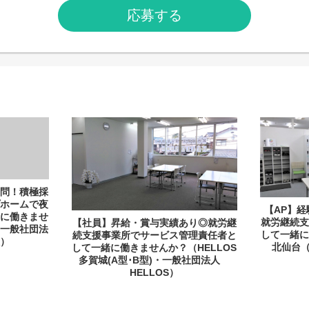
応募する
問！積極採
ホームで夜
【AP】
に働きませ
就労継続
【社員】昇給・賞与実績あり◎就労継
一般社団法
して一緒に
続支援事業所でサービス管理責任者と
）
北仙台
して一緒に働きませんか？（HELLOS
多賀城(A型･B型)・一般社団法人
HELLOS）