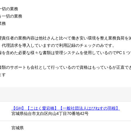
一切の業務
う一切の業務
業務
理責任者の業務内容は他社さんと比べて働き安い環境を整え業務負荷を
。代理請求を導入していますので利用記録のチェックのみです。
録を含めた必要な様々な書類は管理システムを使用しているのでPC１つ
書類のサポートも会社として行っているので資格はもっているが正直で
ます
【GH】【こはく愛宕橋】【一般社団法人はぴねすの羽根】
宮城県仙台市太白区向山4丁目70番地42号
宮城県