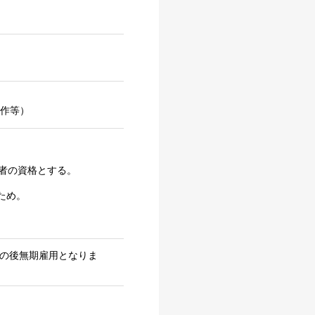
操作等）
者の資格とする。
ため。
その後無期雇用となりま