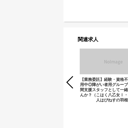
関連求人
【業務委託】経験・資格不
用中◎障がい者用グループ
間支援スタッフとして一緒
【社員】経験・資格不問！昇給あり◎
んか？（こはく八乙女Ⅰ・
就労継続支援事業所で支援スタッフと
人はぴねすの羽根
して一緒に働きませんか？（HELLOS
北仙台（B型）・一般社団法人
HELLOS）