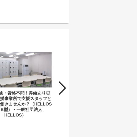
経験・資格不問！昇給あり◎
支援事業所で支援スタッフと
働きませんか？（HELLOS
（B型）・一般社団法人
【社員】昇給・賞与実績あり◎障がい
HELLOS）
者グループホームでサービス管理責任
者として一緒に働きませんか？（ こ
はく福田町・一般社団法人はぴねすの
羽根）