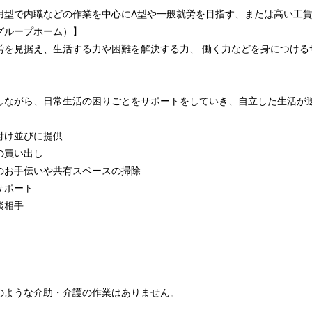
用型で内職などの作業を中心にA型や一般就労を目指す、または高い工
グループホーム）】
労を見据え、生活する力や困難を解決する力、 働く力などを身につける
しながら、日常生活の困りごとをサポートをしていき、自立した生活が
付け並びに提供
の買い出し
のお手伝いや共有スペースの掃除
サポート
談相手
のような介助・介護の作業はありません。