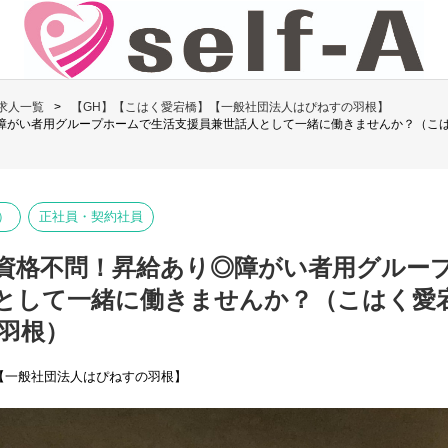
求人一覧
【GH】【こはく愛宕橋】【一般社団法人はぴねすの羽根】
障がい者用グループホームで生活支援員兼世話人として一緒に働きませんか？（こ
）
正社員・契約社員
資格不問！昇給あり◎障がい者用グルー
として一緒に働きませんか？（こはく愛
羽根）
【一般社団法人はぴねすの羽根】