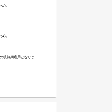
ため。
ため。
その後無期雇用となりま