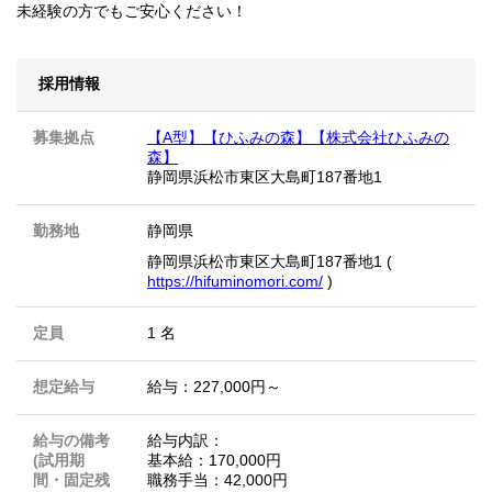
未経験の方でもご安心ください！
採用情報
募集拠点
【A型】【ひふみの森】【株式会社ひふみの
森】
静岡県浜松市東区大島町187番地1
勤務地
静岡県
静岡県浜松市東区大島町187番地1 (
https://hifuminomori.com/
)
定員
1 名
想定給与
給与：227,000円～
給与の備考
給与内訳：
(試用期
基本給：170,000円
間・固定残
職務手当：42,000円