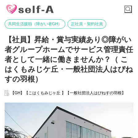
共同生活援助（障がい者GH）
正社員・契約社員
【社員】昇給・賞与実績あり◎障がい
者グループホームでサービス管理責任
者として一緒に働きませんか？（ こ
はくもみじケ丘・一般社団法人はぴね
すの羽根）
【GH】【こはくもみじヶ丘 】【一般社団法人はぴねすの羽根】