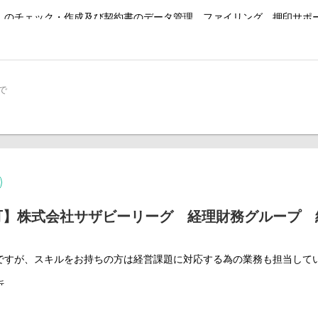
を身につけるほどに、担当業務の幅を広げられるのが経理ポジションの
）のチェック・作成及び契約書のデータ管理、ファイリング、押印サポ
務の基本業務を理解し、会計／税務／財務に関する専門的な知識を取得して
標調査、商標登録のための必要書類の作成及び商標権の経過管理
表状況、資金状況、事業運営を理解し、
害の対応
、投資運用に携わるチャンスがあります。
会・株主総会等の議事録作成及び商業登記
】
務全般
で
談
管理及び経理処理
7名で、年齢層は30代～50代のスタッフが在籍しております。
ションとなるよう資金管理と資金運用の実施
が法務に関する業務をローテーションしながら担当しており、グループ
、税理士法人との関係構築と実務
ます。
が高く、責任感をもって行動できる人ばかりです。
含む）、年齢層は20代～50代のスタッフが在籍
GUEは『衣料・服飾雑貨』『生活雑貨』『飲食・サービス』という幅広い業
可】株式会社サザビーリーグ 経理財務グループ 
た先見性や感覚の鋭敏さで大きく成長を遂げてきた企業集団で「ライフ
GUEは『衣料・服飾雑貨』『生活雑貨』『飲食・サービス』という幅広い業態
リテイラー」という独自のポジションを築き上げてきました。
展開しています。
ですが、スキルをお持ちの方は経営課題に対応する為の業務も担当して
た先見性や感覚の鋭敏さで大きく成長を遂げてきた企業集団で「ライフ
仲間など、LEAGUEに関わる全ての人の毎日が It's a beautiful 
析
ー」という独自のポジションを築き上げてきました。
グ資料作成
Eのブランドについて
月次決算分析/財務/KPI等のデータや社内各所から情報収集した内容
仲間など、LEAGUEに関わる全ての人の毎日が It's a beautiful d