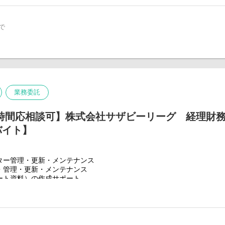
Herman』『Shake Shack』『AKOMEYA TOKYO』『agete』『Flying Ti
す。
議体の企画・運営
及び業務改善他
Eのブランドについて
P
で
（連結月次報告の作成等）から携わっていただき、徐々に事業計画立案
Herman』『Shake Shack』『AKOMEYA TOKYO』『agete』『Flying Ti
co.jp/
きます。
グループ全体の経営管理をサポートするやりがいや面白さがあります。
て
捗など一元管理しているため、レポートしやすい環境です。
ご経験スキル、適性に応じて、担当事業をアサインしていきます。
P
co.jp/
ンドビジネスの法務業務に慣れていただきます。ひとり立ちまでの目安は
量をもってご活躍いただけます。
員がおりますので、OJTを通してスキル＆知識を身につけてられる環境
P（Recruite）
業務委託
.co.jp/recruit/
に関して※
サザビーリーグ法務部でご経験を積んでいただき、
で、将来的にグループ会社へ転籍の可能性もございます。詳細はご面接
・時間応相談可】株式会社サザビーリーグ 経理財
バイト】
を身につけるほどに、担当業務の幅を広げられるのが当社法務ポジショ
GUEは『衣料・服飾雑貨』『生活雑貨』『飲食・サービス』と幅広い業態を展
ター管理・更新・メンテナンス
々な事業形態に即した専門的な法務知識を習得することが可能です。
・管理・更新・メンテナンス
て、専門的な法務知識を活かし、事業運営に直接的に携わっていくチャ
ート資料）の作成サポート
は応相談となります。
容＞