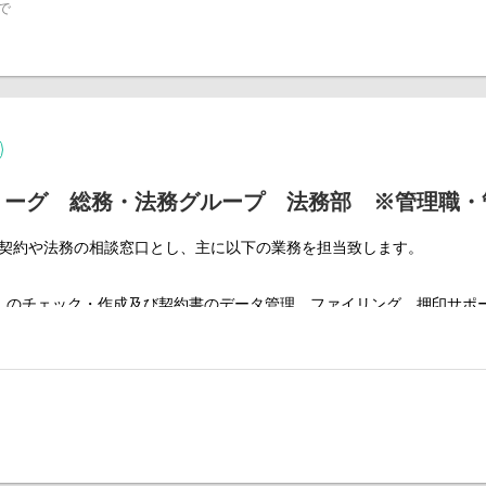
で
析
グ資料作成
議体の企画・運営
ビュー、調整の上、The SAZABY LEAGUE計画として編成
業計画（PL・CF・資金）策定を企画、編成する役割
予測、各事業の情報収集から経営層へ必要な情報提供を行う役割を担っ
リーグ 総務・法務グループ 法務部 ※管理職・
コンパクトな組織となり、裁量を持ってお仕事に取り組める環境となって
の契約や法務の相談窓口とし、主に以下の業務を担当致します。
）のチェック・作成及び契約書のデータ管理、ファイリング、押印サポ
標調査、商標登録のための必要書類の作成及び商標権の経過管理
害の対応
株主総会、サザビーリーグ取締役会等の運営サポート及び商業登記
らの上記各号に関する事前相談対応
メンバーへの指導・育成・管理業務及び知財に関する社内啓蒙活動業務
ェクト業務等（例：M&A、会社再編、新規事業等）