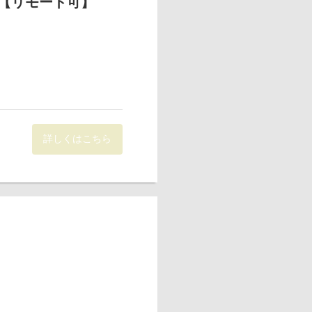
【リモート可】
ます。
展開しており、卸事業、EC事
詳しくはこちら
部と各事業を行っている関連
ただきます。
っています。
ます。面接を通して、適性に