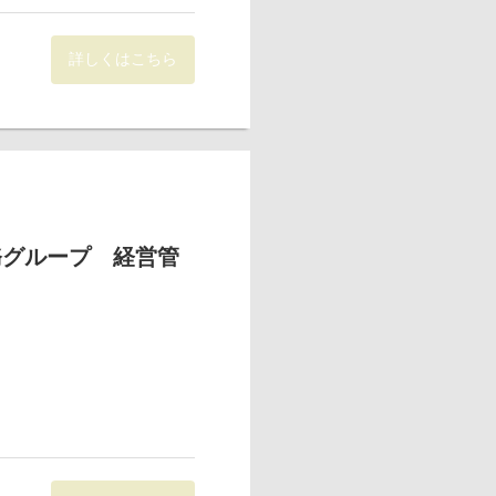
ger Copenhagen』
詳しくはこちら
、予実管理分析、経営指標の
ger Copenhagen』
2～3ヶ月となります。
となっています。
にてご確認ください。
務グループ 経営管
ンの魅力です。
開しており、卸事業、EC事
ンスがあります。