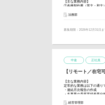
※キャリアプランについて
【主な業務内容】
経験を重ね、知識・スキル
①各種契約書（英文・和文
月次, 中間, 年次決算業
②商品名、ブランド名の商
将来的には各事業の財務諸
③知財に関する侵害、被侵
法務部
事業の数値分析、資産管理
④当社及び子会社の取締役
⑤保険関連業務
【経理財務グループの役割
⑥社内規定業務
① 月次, 中間, 年次決算業
募集期限：2026年12月31日ま
⑦各事業会社からの法律相
② 営業債権・債務の総合的
③ 固定資産会計処理
【組織構成】
④ 現預金同等物の管理
男性1名（執行役員）、女性
④ 最適なキャッシュポジ
業務は各スタッフそれぞれ
⑥ 税務申告及び監査法人
て責任をもって対応してい
⑦ 与信管理実務
事業に対するサポート意識
中途
正社員
【組織構成】
【会社について】
男性5名、女性21名（育休
The SAZABY LEA
【リモート／在宅
ォリオを展開しています。
【会社について】
マーケティング感覚を超え
The SAZABY LEA
実現し、「クリエイティブ
【主な業務内容】
ブランドポートフォリオを
―It's a beautiful day.―
定常的な業務は以下の通り
マーケティング感覚を超え
この言葉を大切にし、お客様や働く
・連結月次報告の作成
実現し、
に取り組んでいます。
・各事業の予算実績差異分
「クリエイティブリテイラ
・経営層へのレポーティン
―It's a beautiful day.―
■The SAZABY LEAGU
（具体的には、各事業会社の
経営管理部
この言葉を大切にし、お客様や働く