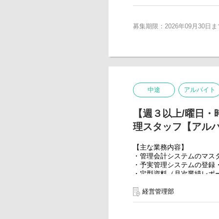
『Afternoon Tea』『Ron 
営層へ報告）
日々仕事に取り組んでいま
『ESTNATION』等
・ビジネスレビュー等の会
・管理会計システムの運用
■The SAZABY LEAGU
■The SAZABY LEAGUE H
募集期限：2026年09月30日ま
※入社後、まずは定型業務
『Afternoon Tea』『Ron 
http://www.sazaby-league.
まとめ等に携わっていただ
『ESTNATION』等
経営に近い立場でサザビー
※担当事業・入社後につい
※基幹システムにて数値進
ご面接を通して、今までの
■The SAZABY LEAGUE H
http://www.sazaby-league.
OJTを通じて、小売・ブラ
少数精鋭の部署のため、裁
チーム全員経験値が高い社
■The SAZABY LEAGUE H
中途
アルバイト
https://www.sazaby-league
※補足事項：入社後の配属
入社後しばらくは株式会社
適性や希望を加味したうえ
【週３以上/曜日
理スタッフ【アル
※キャリアプランについて
経験を重ね、知識・スキル
The SAZABY LEA
【主な業務内容】
業、小売り事業等、
・管理会計システムのマス
担当する事業によって、様
・予実管理システムの登録
将来的には、各事業会社に
・定型資料（月次業績レポ
※レベルに応じて業務内容
経営管理部
※PC貸与
＜経営管理部の主な業務内