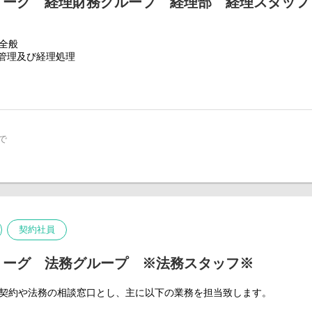
リーグ 経理財務グループ 経理部 経理スタッフ
務全般
管理及び経理処理
、税理士法人との関係構築と実務
用の実施、与信管理実務等、ご経験に応じてご担当いただく場合があり
AGUEは『衣料・服飾雑貨』『生活雑貨』『飲食・サービス』と幅広い業態を
で
って、様々な事業形態の専門的な経理知識を取得することが可能です。
業務を一括して管理するシェアードサービス化を行っています。当経理
委託の関係になっています。
ご経験スキルに合わせて、担当事業をアサインしていきます。
スの経理業務に慣れていただきます。
契約社員
～3ヶ月となります。まずは社内経理システムに対する理解を取得してい
おりますので、OJTを通してスキル＆知識を身につけてられる環境とな
リーグ 法務グループ ※法務スタッフ※
理担当として、各部門（ブランド事業、IT専門部門等）で募集をしてい
。
の契約や法務の相談窓口とし、主に以下の業務を担当致します。