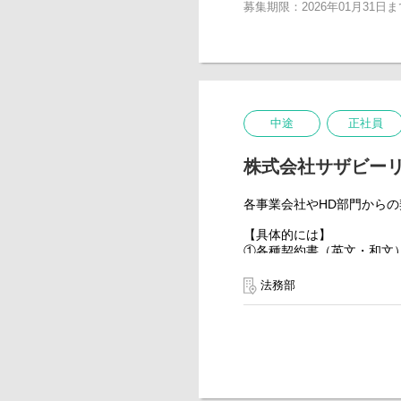
募集期限：2026年01月31日ま
・連結月次報告の作成
・各事業の予算実績差異分
・経営層へのレポーティン
・ビジネスレビュー等の会
・その他、各社の事業計画をレ
【部門の役割】
サザビーリーググループの事
中途
正社員
また、予実管理並びに収支
株式会社サザビー
【組織構成】
男性2名、女性1名という
各事業会社やHD部門から
【具体的には】
①各種契約書（英文・和文
②商品名、ブランド名の商
③知財に関する侵害、被侵
法務部
④各事業会社やHD部門の
⑤各事業会社やHD部門か
⑥上記各号に関するチーム
⑦特別に指定されたプロジ
【組織構成】