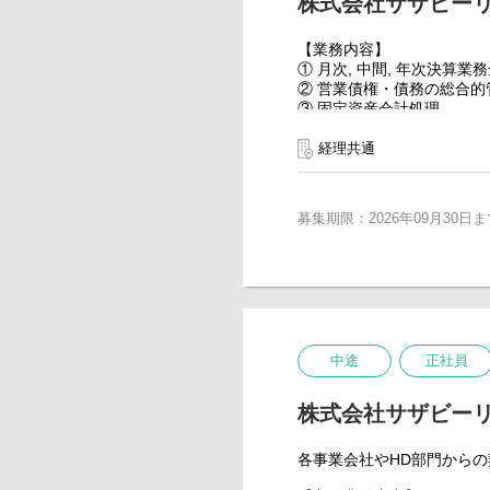
株式会社サザビー
【業務内容】
① 月次, 中間, 年次決算業
② 営業債権・債務の総合的
③ 固定資産会計処理
④ 現預金同等物の管理
⑤ 税務申告及び監査法人
経理共通
その他、資金管理と資金運
※The SAZABY LE
募集期限：2026年09月30日ま
業、小売り事業等、
担当するクライアントによ
サザビーリーグでは、経理
会社やカンパニーとは受託
※入社後について
ご面接を通して、今までの
OJTを通じて、小売ビジネ
中途
正社員
ひとり立ちまでの目安は2
チーム全員ベテラン社員が
株式会社サザビー
※担当・配属に関して：経
応じて配属先が決まります
各事業会社やHD部門から