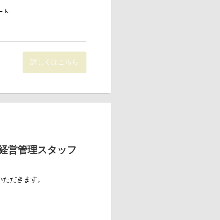
魅力です。
ート
いただきます。
詳しくはこちら
各社からの問い合わせに対し
態において、ブランドポートフ
経営管理スタッフ
スタイル」をビジネスとして
において、
いただきます。
スタイル」をビジネスとして
day. となるように、日々仕事
に基づいて、差異分析行い、経
ay. となるように、