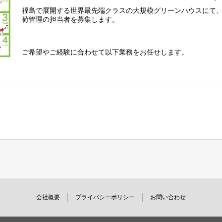
※力作業はありません。
福島で展開する世界最先端クラスの大規模グリーンハウスにて
荷管理の担当者を募集します。
・選果作業
傷やサイズを確認しながら、トマトを袋詰めする作業です。
・葉かき作業
ご希望やご経験に合わせて以下業務をお任せします。
指定の高さまでの葉を切り落す作業です。
1. 栽培管理（グロワー）
その他、苗の入れ替え時の古い苗の片付けやハウス内の洗浄消
世界最先端の大規模グリーンハウスでの野菜栽培の仕事です。
ます。
いて温度・湿度・CO2など施設内の環境をコントロールし、通
物を生産します。栽培管理者には、作物栽培の専門的な知識や
2. 生産管理
多くの人手を必要とする農業において、「人」の想いはなにより
のパートさんに寄り添って、皆さんがスムーズに作業できるよ
トさんの年齢や体力を考慮し、誰もが安全かつスムーズに動け
生産管理者がパートさんに的確な指示を出すためには、他の担
不可欠です。
3. 集出荷管理
圃場では、独自の商品ブランドを扱っており、パッキング（袋
す。大切に育て、一生懸命に作業して収穫された野菜を、最高
会社概要
プライバシーポリシー
お問い合わせ
とへ確実に届けるために、収穫されたばかりの新鮮な野菜をパ
箱詰めし、全国各地へ出荷するまでの管理を行います。