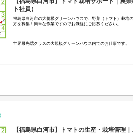
【福島県白河市】トマト栽培サポート｜農業
ト社員）
福島県白河市の大規模グリーンハウスで、野菜（トマト）栽培
方を募集！簡単な作業ですのでお気軽にご応募ください。
世界最先端クラスの大規模グリーンハウス内でのお仕事です。
当農園では、世界的にも先進的な設備を用いて温度・湿度・CO
ロールし、通年で安定して作物を生産しています。
最先端の設備と仕組化により体への負担を軽減しているため、20
ずお仕事することが可能です。現在は総勢100名弱が勤務され
大勢の方が勤務されているので、突然のお休み等も幅広く対応
(例：「子供が体調不良になったので今日は休みたい」「参観日
「持病が突然悪化したのでしばらく様子を見たい」等)
お手伝いをいただきたい作業は主に【収穫】・【選果】・【葉
＜作業の具体的内容＞
・収穫作業
【福島県白河市】トマトの生産・栽培管理｜
作業台車を押しながら、指定の色のトマトを収穫します。