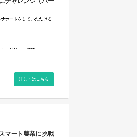
にチャレンジ（パー
のサポートをしていただける
2など施設内の環境をコント
代～70代までご年齢を問わ
ています。
詳しくはこちら
しています。
なので午後から出勤したい」
かき】です。
スマート農業に挑戦