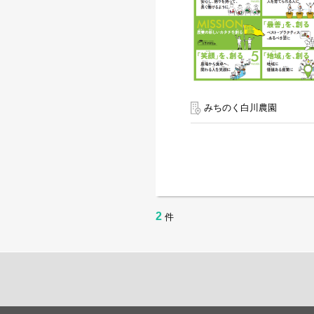
みちのく白川農園
2
件