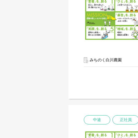
みちのく白川農園
中途
正社員