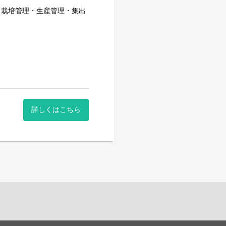
、栽培管理・生産管理・集出
毒作業なども行っていただき
世界的にも先進的な設備を用
年で安定して作
経験が求められます。
詳しくはこちら
大切になります。約100名
う指揮をとる仕事です。パー
るように工夫をこらします。
当者とのチームワークが必要
詰め）から自社で行っていま
の状態で取引先や消費者のも
ートさんと協力して袋詰め・